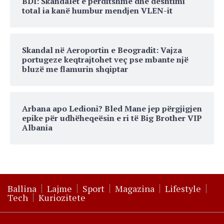
BDI: Skandalet e përditshme dhe dështimi
total ia kanë humbur mendjen VLEN-it
Skandal në Aeroportin e Beogradit: Vajza
portugeze keqtrajtohet veç pse mbante një
bluzë me flamurin shqiptar
Arbana apo Ledioni? Bled Mane jep përgjigjen
epike për udhëheqeësin e ri të Big Brother VIP
Albania
Ballina
Lajme
Sport
Magazina
Lifestyle
Tech
Kuriozitete