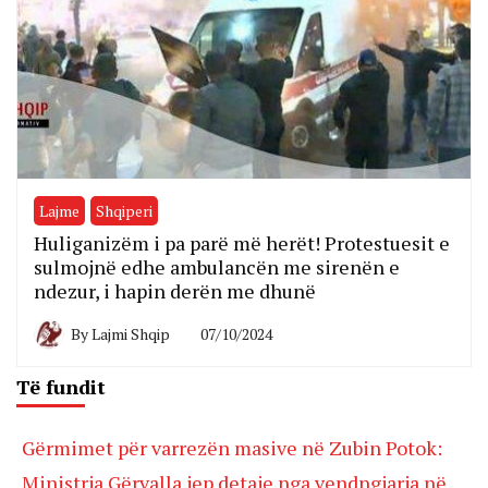
Lajme
Shqiperi
Huliganizëm i pa parë më herët! Protestuesit e
sulmojnë edhe ambulancën me sirenën e
ndezur, i hapin derën me dhunë
By
Lajmi Shqip
07/10/2024
Të fundit
Gërmimet për varrezën masive në Zubin Potok:
Ministrja Gërvalla jep detaje nga vendngjarja në