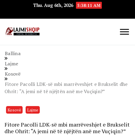
Thu. Aug 6th, 2026
5:38:12 AM
Lajmishqip.net
Lajmishqip
Ballina
Lajme
Kosovë
Fitore Pacolli LDK-së mbi marrëveshjet e Brukselit dhe
Ohrit: “A jemi në të njëjtën anë me Vuçiqin?”
Kosovë
Lajme
Fitore Pacolli LDK-së mbi marrëveshjet e Brukselit
dhe Ohrit: “A jemi në të njëjtën anë me Vuçiqin?”