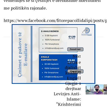
vëmendjes se si çështjet e brendshme ndërlidhen
me politikën rajonale.
https://www.facebook.com/fitorepacollidalipi/p
Next
Letra e
djalishit
krishter
Engjell
Gjugja-s
drejtuar
Levizjes Anti-
Islame:
“Krishterimi