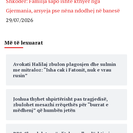
Shkodër: Familja sapo ishte kthyer nga
Gjermania, arsyeja pse nëna ndodhej në banesë
29/07/2026
Më të lexuarat
Avokati Halilaj zbulon plagosjen dhe sulmin
me mitraloz: “Isha cak i Fatonit, nuk e vrau
rusin”
Joshua thyhet shpirtërisht pas tragjedisë,
zbulohet mesazhi rrëqethës për “burrat e
mëdhenj” që humbën jetën