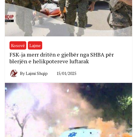
Kosovë
Lajme
FSK-ja merr dritën e gjelbër nga SHBA për
blerjën e helikpotereve luftarak
By
Lajmi Shqip
15/01/2025