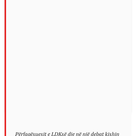
Përfaqësuesit e LDKsë dje në një debat kishin