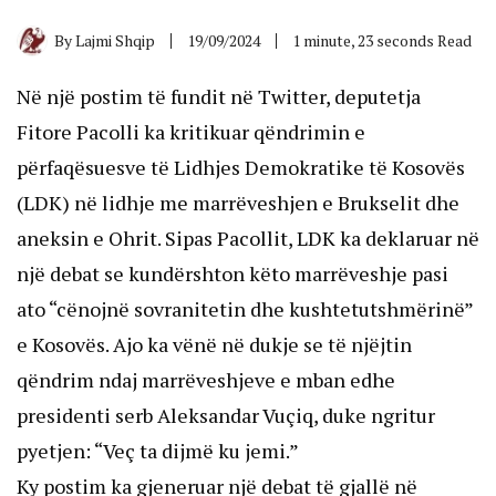
By
Lajmi Shqip
19/09/2024
1 minute, 23 seconds Read
Në një postim të fundit në Twitter, deputetja
Fitore Pacolli ka kritikuar qëndrimin e
përfaqësuesve të Lidhjes Demokratike të Kosovës
(LDK) në lidhje me marrëveshjen e Brukselit dhe
aneksin e Ohrit. Sipas Pacollit, LDK ka deklaruar në
një debat se kundërshton këto marrëveshje pasi
ato “cënojnë sovranitetin dhe kushtetutshmërinë”
e Kosovës. Ajo ka vënë në dukje se të njëjtin
qëndrim ndaj marrëveshjeve e mban edhe
presidenti serb Aleksandar Vuçiq, duke ngritur
pyetjen: “Veç ta dijmë ku jemi.”
Ky postim ka gjeneruar një debat të gjallë në