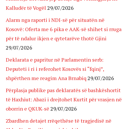
Kalludër të Vogël
29/07/2026
Alarm nga raporti i NDI-së për situatën në
Kosovë: Oferta me 6 pika e AAK-së shihet si rruga
për të ndalur ikjen e qytetarëve thotë Gjini
29/07/2026
Deklarata e papritur në Parlamentin serb:
Deputeti i ri i referohet Kosovës si “fqinj”,
shpërthen me reagim Ana Brnabiq
29/07/2026
Përplasja publike pas deklaratës së bashkëshortit
të Haxhiut: Abazi i drejtohet Kurtit për vrasjen në
oborrin e QKUK-së
29/07/2026
Zbardhen detajet rrëqethëse të tragjedisë në