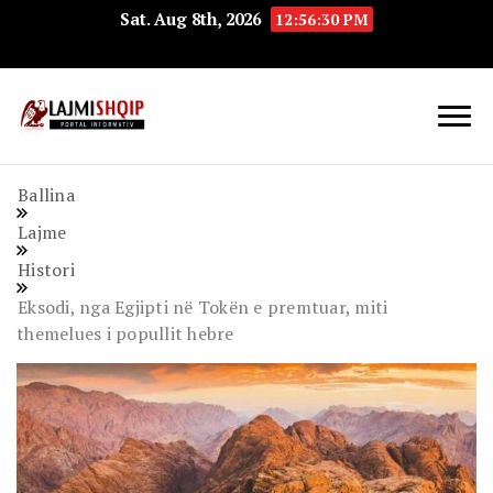
Sat. Aug 8th, 2026
12:56:31 PM
Lajmishqip.net
Lajmishqip
Ballina
Lajme
Histori
Eksodi, nga Egjipti në Tokën e premtuar, miti
themelues i popullit hebre