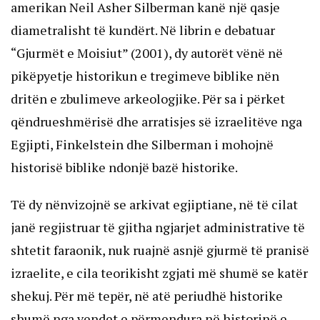
amerikan Neil Asher Silberman kanë një qasje
diametralisht të kundërt. Në librin e debatuar
“Gjurmët e Moisiut” (2001), dy autorët vënë në
pikëpyetje historikun e tregimeve biblike nën
dritën e zbulimeve arkeologjike. Për sa i përket
qëndrueshmërisë dhe arratisjes së izraelitëve nga
Egjipti, Finkelstein dhe Silberman i mohojnë
historisë biblike ndonjë bazë historike.
Të dy nënvizojnë se arkivat egjiptiane, në të cilat
janë regjistruar të gjitha ngjarjet administrative të
shtetit faraonik, nuk ruajnë asnjë gjurmë të pranisë
izraelite, e cila teorikisht zgjati më shumë se katër
shekuj. Për më tepër, në atë periudhë historike
shumë nga vendet e përmendura në historinë e