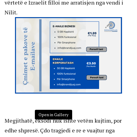
vërtetë e Izraelit filloi me arratisjen nga vendi i
Nilit.
Open in Gallery
Megjithatë, eksodi nuk ishte vetëm kujtim, por
edhe shpresë. Çdo tragjedi e re e vuajtur nga