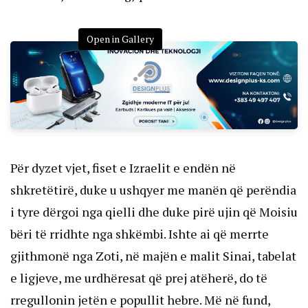
Open in Gallery
Për dyzet vjet, fiset e Izraelit e endën në
shkretëtirë, duke u ushqyer me manën që perëndia
i tyre dërgoi nga qielli dhe duke pirë ujin që Moisiu
bëri të rridhte nga shkëmbi. Ishte ai që merrte
gjithmonë nga Zoti, në majën e malit Sinai, tabelat
e ligjeve, me urdhëresat që prej atëherë, do të
rregullonin jetën e popullit hebre. Më në fund,