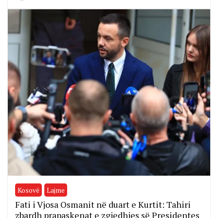
Kosovë
Lajme
Fati i Vjosa Osmanit në duart e Kurtit: Tahiri
zbardh prapaskenat e zgjedhjes së Presidentes