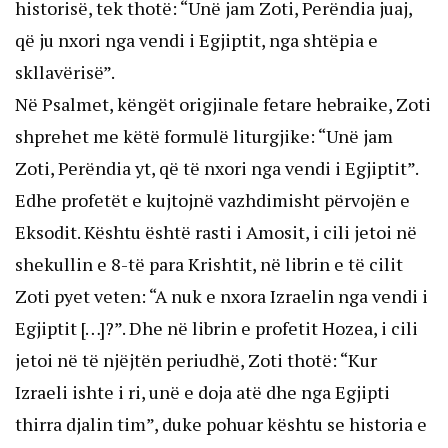
historisë, tek thotë: “Unë jam Zoti, Perëndia juaj,
që ju nxori nga vendi i Egjiptit, nga shtëpia e
skllavërisë”.
Në Psalmet, këngët origjinale fetare hebraike, Zoti
shprehet me këtë formulë liturgjike: “Unë jam
Zoti, Perëndia yt, që të nxori nga vendi i Egjiptit”.
Edhe profetët e kujtojnë vazhdimisht përvojën e
Eksodit. Kështu është rasti i Amosit, i cili jetoi në
shekullin e 8-të para Krishtit, në librin e të cilit
Zoti pyet veten: “A nuk e nxora Izraelin nga vendi i
Egjiptit […]?”. Dhe në librin e profetit Hozea, i cili
jetoi në të njëjtën periudhë, Zoti thotë: “Kur
Izraeli ishte i ri, unë e doja atë dhe nga Egjipti
thirra djalin tim”, duke pohuar kështu se historia e