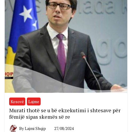
Kosovë
Lajme
Murati thotë se u bë ekzekutimi i shtesave për
fëmijë sipas skemës së re
By
Lajmi Shqip
27/08/2024