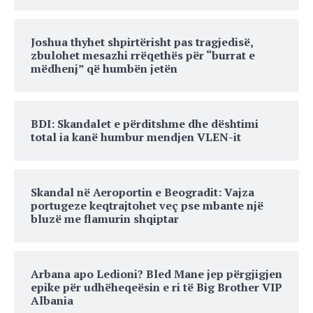
Joshua thyhet shpirtërisht pas tragjedisë,
zbulohet mesazhi rrëqethës për “burrat e
mëdhenj” që humbën jetën
BDI: Skandalet e përditshme dhe dështimi
total ia kanë humbur mendjen VLEN-it
Skandal në Aeroportin e Beogradit: Vajza
portugeze keqtrajtohet veç pse mbante një
bluzë me flamurin shqiptar
Arbana apo Ledioni? Bled Mane jep përgjigjen
epike për udhëheqeësin e ri të Big Brother VIP
Albania