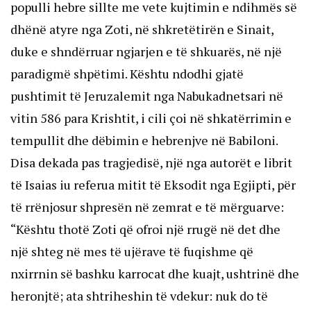
populli hebre sillte me vete kujtimin e ndihmës së
dhënë atyre nga Zoti, në shkretëtirën e Sinait,
duke e shndërruar ngjarjen e të shkuarës, në një
paradigmë shpëtimi. Kështu ndodhi gjatë
pushtimit të Jeruzalemit nga Nabukadnetsari në
vitin 586 para Krishtit, i cili çoi në shkatërrimin e
tempullit dhe dëbimin e hebrenjve në Babiloni.
Disa dekada pas tragjedisë, një nga autorët e librit
të Isaias iu referua mitit të Eksodit nga Egjipti, për
të rrënjosur shpresën në zemrat e të mërguarve:
“Kështu thotë Zoti që ofroi një rrugë në det dhe
një shteg në mes të ujërave të fuqishme që
nxirrnin së bashku karrocat dhe kuajt, ushtrinë dhe
heronjtë; ata shtriheshin të vdekur: nuk do të