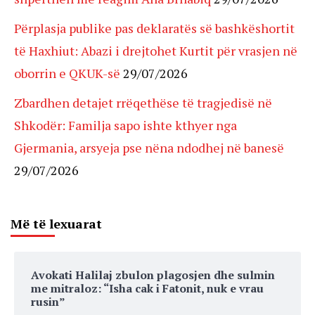
Përplasja publike pas deklaratës së bashkëshortit
të Haxhiut: Abazi i drejtohet Kurtit për vrasjen në
oborrin e QKUK-së
29/07/2026
Zbardhen detajet rrëqethëse të tragjedisë në
Shkodër: Familja sapo ishte kthyer nga
Gjermania, arsyeja pse nëna ndodhej në banesë
29/07/2026
Më të lexuarat
Avokati Halilaj zbulon plagosjen dhe sulmin
me mitraloz: “Isha cak i Fatonit, nuk e vrau
rusin”