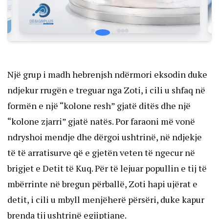
Një grup i madh hebrenjsh ndërmori eksodin duke
ndjekur rrugën e treguar nga Zoti, i cili u shfaq në
formën e një “kolone resh” gjatë ditës dhe një
“kolone zjarri” gjatë natës. Por faraoni më vonë
ndryshoi mendje dhe dërgoi ushtrinë, në ndjekje
të të arratisurve që e gjetën veten të ngecur në
brigjet e Detit të Kuq. Për të lejuar popullin e tij të
mbërrinte në bregun përballë, Zoti hapi ujërat e
detit, i cili u mbyll menjëherë përsëri, duke kapur
brenda tij ushtrinë egjiptiane.