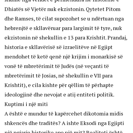
Dhiatës së Vjetër nuk ekzistonin. Qytetet Pitom
dhe Ramses, të cilat supozohet se u ndërtuan nga
hebrenjtë e skllavëruar para largimit të tyre, nuk
ekzistonin në shekullin e 13 para Krishtit. Prandaj,
historia e skllavërisë së izraelitëve në Egjipt
mendohet të ketë qenë një krijim i monarkisë së
vonë të mbretërimit të Judës (në veçanti të
mbretërimit të Josias, në shekullin e VII para
Krishtit), e cila kishte për qëllim të përhapte
ideologjinë dhe nevojat e atij entiteti politik.
Kuptimi i një miti
A është e mundur të kapërcehet dikotomia midis
shkencës dhe traditës? A ishte Eksodi nga Egjipti
një ngjarje historike apo një mit? Realiteti është