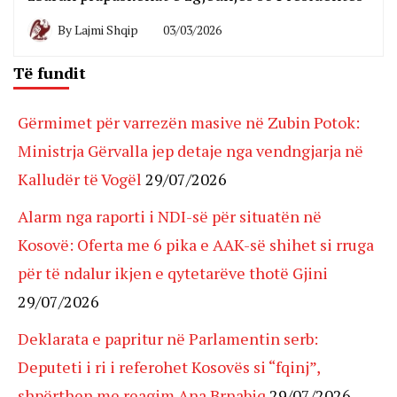
By
Lajmi Shqip
03/03/2026
Të fundit
Gërmimet për varrezën masive në Zubin Potok:
Ministrja Gërvalla jep detaje nga vendngjarja në
Kalludër të Vogël
29/07/2026
Alarm nga raporti i NDI-së për situatën në
Kosovë: Oferta me 6 pika e AAK-së shihet si rruga
për të ndalur ikjen e qytetarëve thotë Gjini
29/07/2026
Deklarata e papritur në Parlamentin serb:
Deputeti i ri i referohet Kosovës si “fqinj”,
shpërthen me reagim Ana Brnabiq
29/07/2026