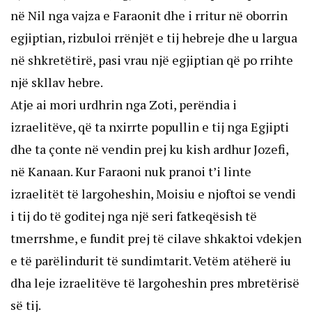
në Nil nga vajza e Faraonit dhe i rritur në oborrin
egjiptian, rizbuloi rrënjët e tij hebreje dhe u largua
në shkretëtirë, pasi vrau një egjiptian që po rrihte
një skllav hebre.
Atje ai mori urdhrin nga Zoti, perëndia i
izraelitëve, që ta nxirrte popullin e tij nga Egjipti
dhe ta çonte në vendin prej ku kish ardhur Jozefi,
në Kanaan. Kur Faraoni nuk pranoi t’i linte
izraelitët të largoheshin, Moisiu e njoftoi se vendi
i tij do të goditej nga një seri fatkeqësish të
tmerrshme, e fundit prej të cilave shkaktoi vdekjen
e të parëlindurit të sundimtarit. Vetëm atëherë iu
dha leje izraelitëve të largoheshin pres mbretërisë
së tij.