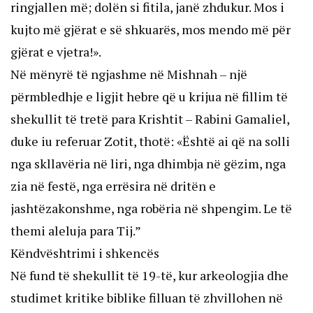
ringjallen më; dolën si fitila, janë zhdukur. Mos i
kujto më gjërat e së shkuarës, mos mendo më për
gjërat e vjetra!».
Në mënyrë të ngjashme në Mishnah – një
përmbledhje e ligjit hebre që u krijua në fillim të
shekullit të tretë para Krishtit – Rabini Gamaliel,
duke iu referuar Zotit, thotë: «Është ai që na solli
nga skllavëria në liri, nga dhimbja në gëzim, nga
zia në festë, nga errësira në dritën e
jashtëzakonshme, nga robëria në shpengim. Le të
themi aleluja para Tij.”
Këndvështrimi i shkencës
Në fund të shekullit të 19-të, kur arkeologjia dhe
studimet kritike biblike filluan të zhvillohen në