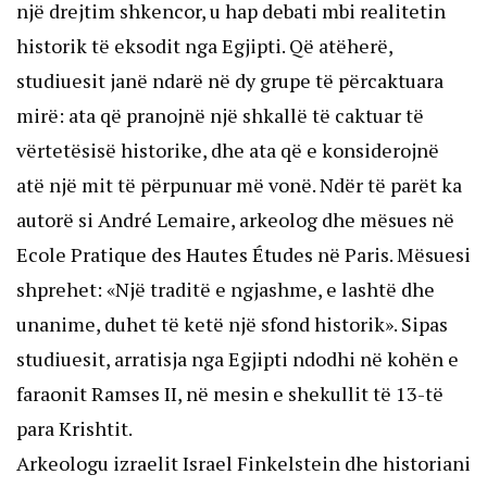
një drejtim shkencor, u hap debati mbi realitetin
historik të eksodit nga Egjipti. Që atëherë,
studiuesit janë ndarë në dy grupe të përcaktuara
mirë: ata që pranojnë një shkallë të caktuar të
vërtetësisë historike, dhe ata që e konsiderojnë
atë një mit të përpunuar më vonë. Ndër të parët ka
autorë si André Lemaire, arkeolog dhe mësues në
Ecole Pratique des Hautes Études në Paris. Mësuesi
shprehet: «Një traditë e ngjashme, e lashtë dhe
unanime, duhet të ketë një sfond historik». Sipas
studiuesit, arratisja nga Egjipti ndodhi në kohën e
faraonit Ramses II, në mesin e shekullit të 13-të
para Krishtit.
Arkeologu izraelit Israel Finkelstein dhe historiani