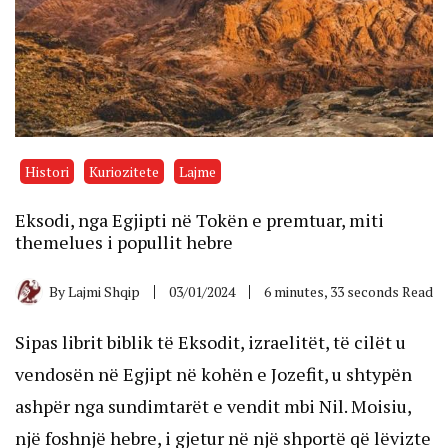
Histori
Kuriozitete
Lajme
Eksodi, nga Egjipti në Tokën e premtuar, miti
themelues i popullit hebre
By
Lajmi Shqip
03/01/2024
6 minutes, 33 seconds Read
Sipas librit biblik të Eksodit, izraelitët, të cilët u
vendosën në Egjipt në kohën e Jozefit, u shtypën
ashpër nga sundimtarët e vendit mbi Nil. Moisiu,
një foshnjë hebre, i gjetur në një shportë që lëvizte