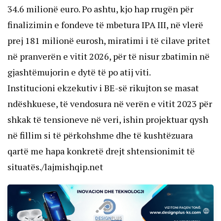
34.6 milionë euro. Po ashtu, kjo hap rrugën për
finalizimin e fondeve të mbetura IPA III, në vlerë
prej 181 milionë eurosh, miratimi i të cilave pritet
në pranverën e vitit 2026, për të nisur zbatimin në
gjashtëmujorin e dytë të po atij viti.
Institucioni ekzekutiv i BE-së rikujton se masat
ndëshkuese, të vendosura në verën e vitit 2023 për
shkak të tensioneve në veri, ishin projektuar qysh
në fillim si të përkohshme dhe të kushtëzuara
qartë me hapa konkretë drejt shtensionimit të
situatës./lajmishqip.net