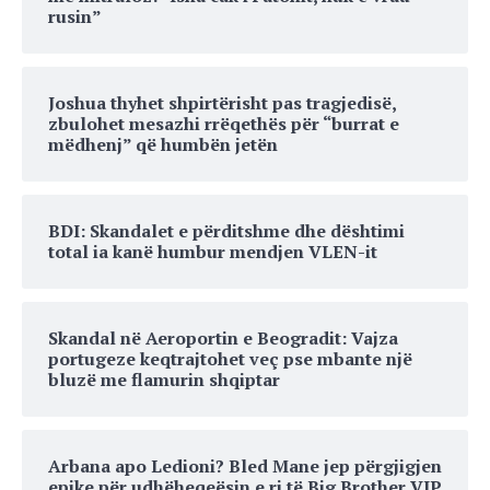
rusin”
Joshua thyhet shpirtërisht pas tragjedisë,
zbulohet mesazhi rrëqethës për “burrat e
mëdhenj” që humbën jetën
BDI: Skandalet e përditshme dhe dështimi
total ia kanë humbur mendjen VLEN-it
Skandal në Aeroportin e Beogradit: Vajza
portugeze keqtrajtohet veç pse mbante një
bluzë me flamurin shqiptar
Arbana apo Ledioni? Bled Mane jep përgjigjen
epike për udhëheqeësin e ri të Big Brother VIP