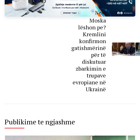
Next
Moska
lëshon pe?
Kremlini
konfirmon
gatishmërinë
për të
diskutuar
zbarkimin e
trupave
evropiane në
Ukrainë
Publikime te ngjashme