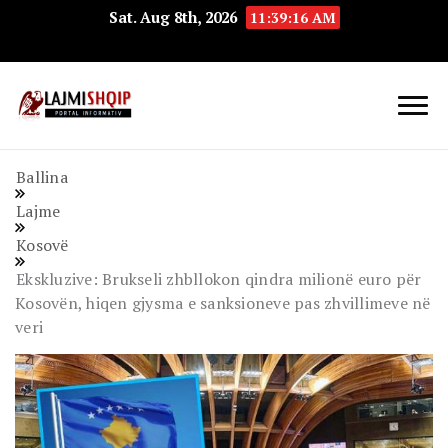
Sat. Aug 8th, 2026
11:39:17 AM
Lajmishqip.net
Lajmishqip
Ballina
Lajme
Kosovë
Ekskluzive: Brukseli zhbllokon qindra milionë euro për
Kosovën, hiqen gjysma e sanksioneve pas zhvillimeve në
veri