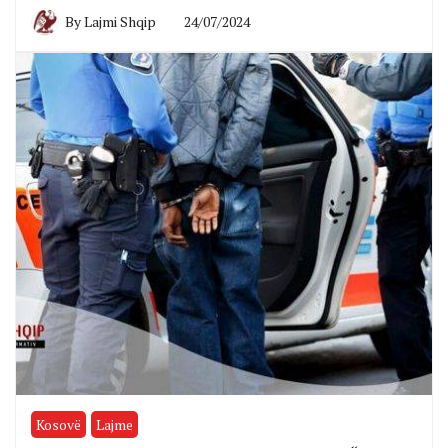
By
Lajmi Shqip
24/07/2024
Kosovë
Lajme