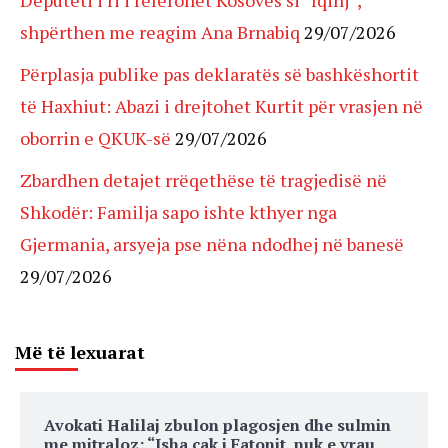
Deputeti i ri i referohet Kosovës si “fqinj”,
shpërthen me reagim Ana Brnabiq
29/07/2026
Përplasja publike pas deklaratës së bashkëshortit
të Haxhiut: Abazi i drejtohet Kurtit për vrasjen në
oborrin e QKUK-së
29/07/2026
Zbardhen detajet rrëqethëse të tragjedisë në
Shkodër: Familja sapo ishte kthyer nga
Gjermania, arsyeja pse nëna ndodhej në banesë
29/07/2026
Më të lexuarat
Avokati Halilaj zbulon plagosjen dhe sulmin
me mitraloz: “Isha cak i Fatonit, nuk e vrau