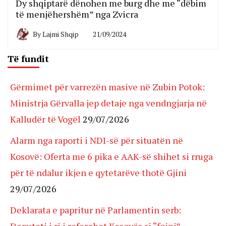
Dy shqiptarë dënohen me burg dhe me “dëbim
të menjëhershëm” nga Zvicra
By
Lajmi Shqip
21/09/2024
Të fundit
Gërmimet për varrezën masive në Zubin Potok:
Ministrja Gërvalla jep detaje nga vendngjarja në
Kalludër të Vogël
29/07/2026
Alarm nga raporti i NDI-së për situatën në
Kosovë: Oferta me 6 pika e AAK-së shihet si rruga
për të ndalur ikjen e qytetarëve thotë Gjini
29/07/2026
Deklarata e papritur në Parlamentin serb: