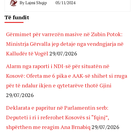
By
Lajmi Shqip
05/11/2024
Të fundit
Gërmimet për varrezën masive në Zubin Potok:
Ministrja Gërvalla jep detaje nga vendngjarja në
Kalludër të Vogël
29/07/2026
Alarm nga raporti i NDI-së për situatën në
Kosovë: Oferta me 6 pika e AAK-së shihet si rruga
për të ndalur ikjen e qytetarëve thotë Gjini
29/07/2026
Deklarata e papritur në Parlamentin serb:
Deputeti i ri i referohet Kosovës si “fqinj”,
shpërthen me reagim Ana Brnabiq
29/07/2026