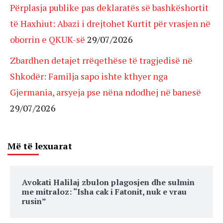
Përplasja publike pas deklaratës së bashkëshortit
të Haxhiut: Abazi i drejtohet Kurtit për vrasjen në
oborrin e QKUK-së
29/07/2026
Zbardhen detajet rrëqethëse të tragjedisë në
Shkodër: Familja sapo ishte kthyer nga
Gjermania, arsyeja pse nëna ndodhej në banesë
29/07/2026
Më të lexuarat
Avokati Halilaj zbulon plagosjen dhe sulmin
me mitraloz: “Isha cak i Fatonit, nuk e vrau
rusin”