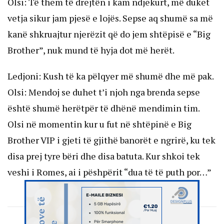
Olsi: Të them të drejtën i kam ndjekurt, më duket
vetja sikur jam pjesë e lojës. Sepse aq shumë sa më
kanë shkruajtur njerëzit që do jem shtëpisë e “Big
Brother”, nuk mund të hyja dot më herët.
Ledjoni: Kush të ka pëlqyer më shumë dhe më pak.
Olsi: Mendoj se duhet t’i njoh nga brenda sepse
është shumë herëtpër të dhënë mendimin tim.
Olsi në momentin kur u fut në shtëpinë e Big
Brother VIP i gjeti të gjithë banorët e ngrirë, ku tek
disa prej tyre bëri dhe disa batuta. Kur shkoi tek
veshi i Romes, ai i pëshpërit “dua të të puth por…”