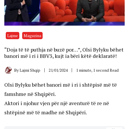
Lajme
Magazina
“Doja të të puthja në buzë por…”, Olsi Bylyku bëhet
banori më i ri i BBV3, kujt ia bëri këtë deklaratë!
By
Lajmi Shqip
21/01/2024
1 minute, 1 second Read
Olsi Bylyku bëhet banori më i ri i shtëpisë më të
famshme në Shqipëri.
Aktori i njohur vjen për një aventurë të re në
shtëpinë më të madhe në Shqipëri.