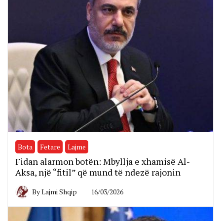
Bota
Fetare
Lajme
Fidan alarmon botën: Mbyllja e xhamisë Al-
Aksa, një “fitil” që mund të ndezë rajonin
By
Lajmi Shqip
16/03/2026