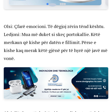
Olsi: Çfarë emocioni. Të dëgjoj zërin tënd kështu.
Ledjoni: Mua më duket si skeç portokallie. Këtë
merkaun që kishe për datën e fillimit. Përse e
kishe kaq merak këtë gjënë për të hyrë një javë më
vonë.