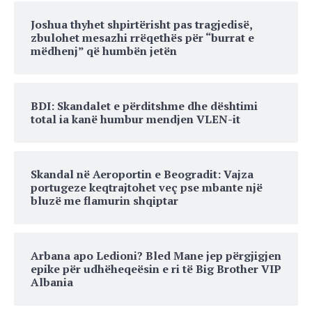
Joshua thyhet shpirtërisht pas tragjedisë,
zbulohet mesazhi rrëqethës për “burrat e
mëdhenj” që humbën jetën
BDI: Skandalet e përditshme dhe dështimi
total ia kanë humbur mendjen VLEN-it
Skandal në Aeroportin e Beogradit: Vajza
portugeze keqtrajtohet veç pse mbante një
bluzë me flamurin shqiptar
Arbana apo Ledioni? Bled Mane jep përgjigjen
epike për udhëheqeësin e ri të Big Brother VIP
Albania