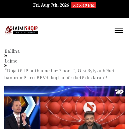
Fri. Aug 7th, 2026
5:35:50 PM
Lajmishqip.net
Lajmishqip
Ballina
Lajme
“Doja të të puthja në buzë por…”, Olsi Bylyku bëhet
banori më i ri i BBV3, kujt ia bëri këtë deklaratë!