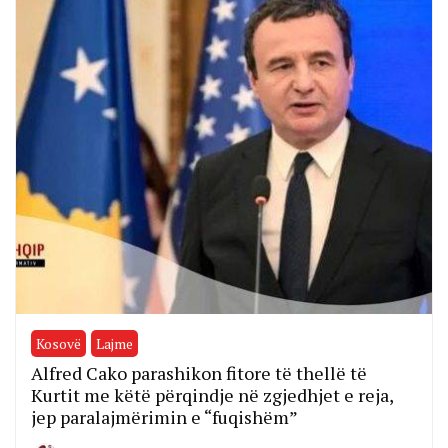
Kosovë
Lajme
Alfred Cako parashikon fitore të thellë të
Kurtit me këtë përqindje në zgjedhjet e reja,
jep paralajmërimin e “fuqishëm”