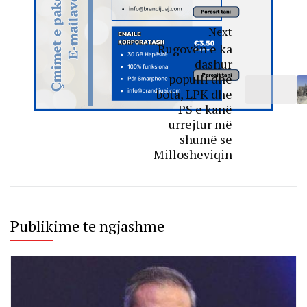
Next
Rugovën e ka
dashur
populli dhe
bota, LPK dhe
PS e kanë
urrejtur më
shumë se
Millosheviqin
Publikime te ngjashme