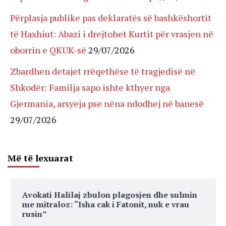
Përplasja publike pas deklaratës së bashkëshortit
të Haxhiut: Abazi i drejtohet Kurtit për vrasjen në
oborrin e QKUK-së
29/07/2026
Zbardhen detajet rrëqethëse të tragjedisë në
Shkodër: Familja sapo ishte kthyer nga
Gjermania, arsyeja pse nëna ndodhej në banesë
29/07/2026
Më të lexuarat
Avokati Halilaj zbulon plagosjen dhe sulmin
me mitraloz: “Isha cak i Fatonit, nuk e vrau
rusin”