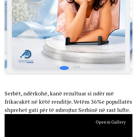
Serbët, ndërkohë, kanë rezultuar si ndër më
frikacakët në këtë renditje. Vetëm 36%e popullatës
shprehet gati për të mbrojtur Serbinë në rast lufte.
Open in Gallery