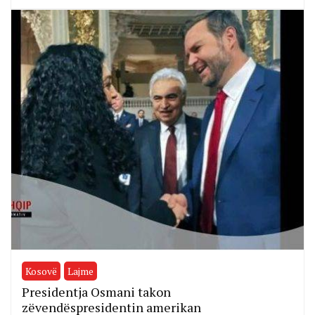
Kosovë
Lajme
Presidentja Osmani takon
zëvendëspresidentin amerikan