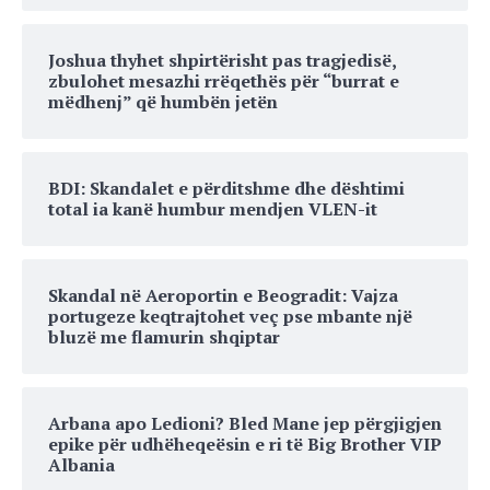
Joshua thyhet shpirtërisht pas tragjedisë,
zbulohet mesazhi rrëqethës për “burrat e
mëdhenj” që humbën jetën
BDI: Skandalet e përditshme dhe dështimi
total ia kanë humbur mendjen VLEN-it
Skandal në Aeroportin e Beogradit: Vajza
portugeze keqtrajtohet veç pse mbante një
bluzë me flamurin shqiptar
Arbana apo Ledioni? Bled Mane jep përgjigjen
epike për udhëheqeësin e ri të Big Brother VIP
Albania