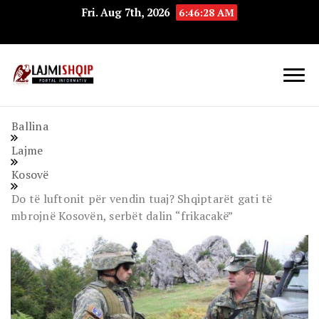
Fri. Aug 7th, 2026
6:46:29 AM
Lajmishqip.net
Lajmishqip
Ballina
Lajme
Kosovë
Do të luftonit për vendin tuaj? Shqiptarët gati të
mbrojnë Kosovën, serbët dalin “frikacakë”