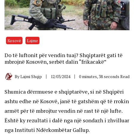
Kosovë
Lajme
Do të luftonit për vendin tuaj? Shqiptarët gati të
mbrojnë Kosovën, serbët dalin “frikacakë”
By
Lajmi Shqip
12/03/2024
0 minutes, 38 seconds Read
Shumica dërrmuese e shqiptarëve, si në Shqipëri
ashtu edhe në Kosovë, janë të gatshëm që të rrokin
armët për të mbrojtur vendin në rast të një lufte.
Është ky rezultati i dalë nga një sondazh i zhvilluar
nga Instituti Ndërkombëtar Gallup.