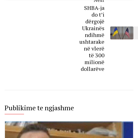
Next
SHBA-ja
do t’i
dërgojë
Ukrainës
ndihmë
ushtarake
në vlerë
të 300
milionë
dollarëve
Publikime te ngjashme