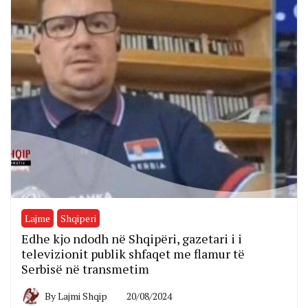
Lajme
Shqiperi
Edhe kjo ndodh në Shqipëri, gazetari i i
televizionit publik shfaqet me flamur të
Serbisë në transmetim
By
Lajmi Shqip
20/08/2024