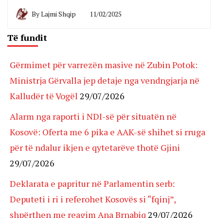
By
Lajmi Shqip
11/02/2025
Të fundit
Gërmimet për varrezën masive në Zubin Potok:
Ministrja Gërvalla jep detaje nga vendngjarja në
Kalludër të Vogël
29/07/2026
Alarm nga raporti i NDI-së për situatën në
Kosovë: Oferta me 6 pika e AAK-së shihet si rruga
për të ndalur ikjen e qytetarëve thotë Gjini
29/07/2026
Deklarata e papritur në Parlamentin serb:
Deputeti i ri i referohet Kosovës si “fqinj”,
shpërthen me reagim Ana Brnabiq
29/07/2026