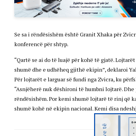
Se sa i rëndësishëm është Granit Xhaka për Zvicr
konferencë për shtyp.
“Qartë se ai do të luajë për kohë të gjatë. Lojtarët 
shumë dhe e udhëheq gjithë ekipin”, deklaroi Ya
Për lojtarët e larguar së fundi nga Zvicra, ku për
“Asnjëherë nuk dëshironi të humbni lojtarë. Dhe 
rëndësishëm. Por kemi shumë lojtarë të rinj që k
shumë kohë në ekipin nacional. Kemi disa ndeshj