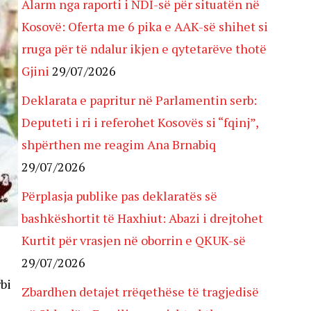
Alarm nga raporti i NDI-së për situatën në
Kosovë: Oferta me 6 pika e AAK-së shihet si
rruga për të ndalur ikjen e qytetarëve thotë
Gjini
29/07/2026
Deklarata e papritur në Parlamentin serb:
Deputeti i ri i referohet Kosovës si “fqinj”,
shpërthen me reagim Ana Brnabiq
29/07/2026
Përplasja publike pas deklaratës së
bashkëshortit të Haxhiut: Abazi i drejtohet
Kurtit për vrasjen në oborrin e QKUK-së
29/07/2026
bi
Zbardhen detajet rrëqethëse të tragjedisë