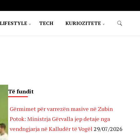
LIFESTYLE
TECH
KURIOZITETE
Të fundit
Gërmimet për varrezën masive në Zubin
Potok: Ministrja Gërvalla jep detaje nga
vendngjarja në Kalludër të Vogël
29/07/2026