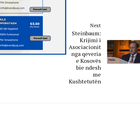
Next
Steinbaum:
Krijimi i
Asociacionit
nga qeveria
e Kosovës
bie ndesh
me
Kushtetutën