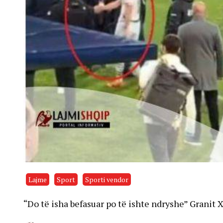
Lajme
Sport
Sporti vendor
“Do të isha befasuar po të ishte ndryshe” Granit