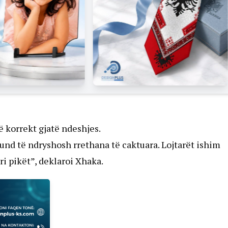
ë korrekt gjatë ndeshjes.
nd të ndryshosh rrethana të caktuara. Lojtarët ishim
ri pikët”, deklaroi Xhaka.