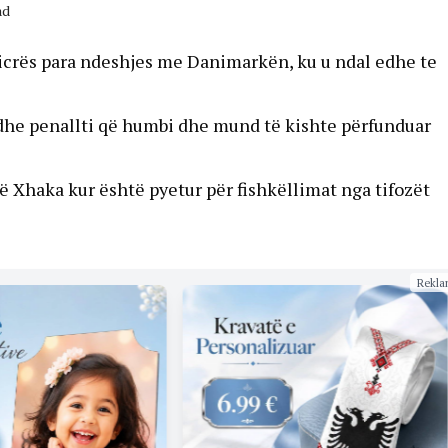
ad
vicrës para ndeshjes me Danimarkën, ku u ndal edhe te
 dhe penallti që humbi dhe mund të kishte përfunduar
në Xhaka kur është pyetur për fishkëllimat nga tifozët
Rekla