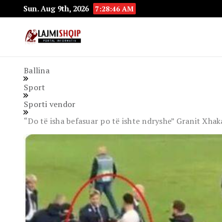
Sun. Aug 9th, 2026
7:28:48 AM
Lajmishqip.net
Lajmishqip
Ballina
Sport
Sporti vendor
“Do të isha befasuar po të ishte ndryshe” Granit Xhak