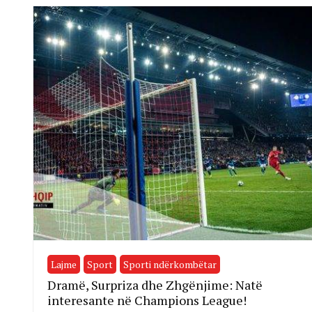
Lajme
Sport
Sporti ndërkombëtar
Dramë, Surpriza dhe Zhgënjime: Natë
interesante në Champions League!