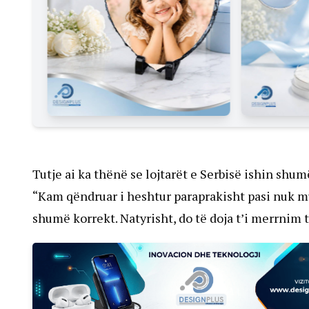
Tutje ai ka thënë se lojtarët e Serbisë ishin shum
“Kam qëndruar i heshtur paraprakisht pasi nuk mu
shumë korrekt. Natyrisht, do të doja t’i merrnim t