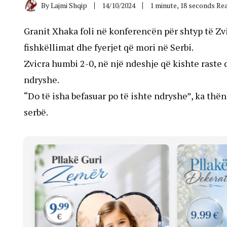
By
Lajmi Shqip
14/10/2024
1 minute, 18 seconds Re
Granit Xhaka foli në konferencën për shtyp të Z
fishkëllimat dhe fyerjet që mori në Serbi.
Zvicra humbi 2-0, në një ndeshje që kishte raste
ndryshe.
“Do të isha befasuar po të ishte ndryshe”, ka thë
serbë.