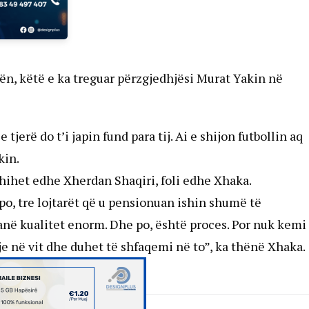
ën, këtë e ka treguar përzgjedhjësi Murat Yakin në
e tjerë do t’i japin fund para tij. Ai e shijon futbollin aq
kin.
fshihet edhe Xherdan Shaqiri, foli edhe Xhaka.
po, tre lojtarët që u pensionuan ishin shumë të
anë kualitet enorm. Dhe po, është proces. Por nuk kemi
e në vit dhe duhet të shfaqemi në to”, ka thënë Xhaka.