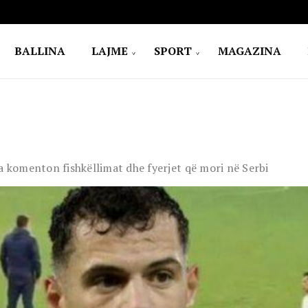
BALLINA
LAJME
SPORT
MAGAZINA
a komenton fishkëllimat dhe fyerjet që mori në Serbi