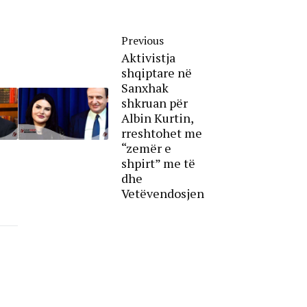
Previous
Aktivistja
shqiptare në
Sanxhak
shkruan për
Albin Kurtin,
rreshtohet me
“zemër e
shpirt” me të
dhe
Vetëvendosjen