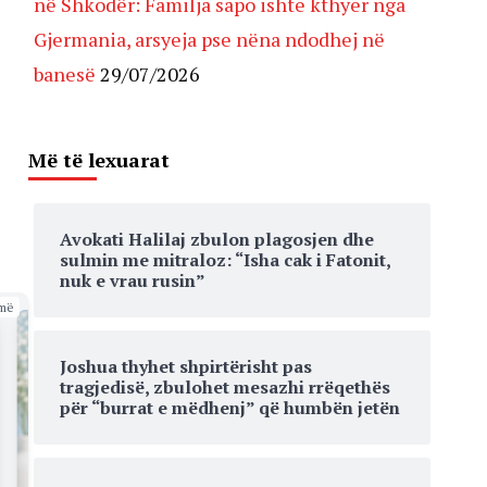
në Shkodër: Familja sapo ishte kthyer nga
Gjermania, arsyeja pse nëna ndodhej në
banesë
29/07/2026
Më të lexuarat
Avokati Halilaj zbulon plagosjen dhe
sulmin me mitraloz: “Isha cak i Fatonit,
nuk e vrau rusin”
më
Joshua thyhet shpirtërisht pas
tragjedisë, zbulohet mesazhi rrëqethës
për “burrat e mëdhenj” që humbën jetën