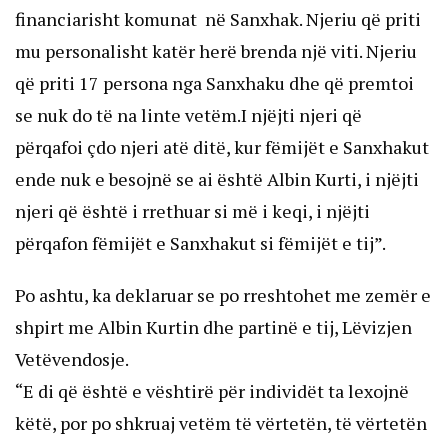
financiarisht komunat në Sanxhak. Njeriu që priti
mu personalisht katër herë brenda një viti. Njeriu
që priti 17 persona nga Sanxhaku dhe që premtoi
se nuk do të na linte vetëm.I njëjti njeri që
përqafoi çdo njeri atë ditë, kur fëmijët e Sanxhakut
ende nuk e besojnë se ai është Albin Kurti, i njëjti
njeri që është i rrethuar si më i keqi, i njëjti
përqafon fëmijët e Sanxhakut si fëmijët e tij”.
Po ashtu, ka deklaruar se po rreshtohet me zemër e
shpirt me Albin Kurtin dhe partinë e tij, Lëvizjen
Vetëvendosje.
“E di që është e vështirë për individët ta lexojnë
këtë, por po shkruaj vetëm të vërtetën, të vërtetën