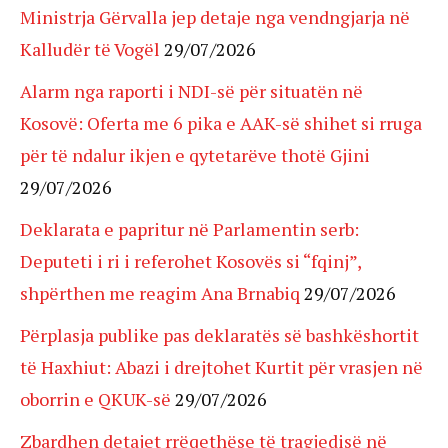
Ministrja Gërvalla jep detaje nga vendngjarja në
Kalludër të Vogël
29/07/2026
Alarm nga raporti i NDI-së për situatën në
Kosovë: Oferta me 6 pika e AAK-së shihet si rruga
për të ndalur ikjen e qytetarëve thotë Gjini
29/07/2026
Deklarata e papritur në Parlamentin serb:
Deputeti i ri i referohet Kosovës si “fqinj”,
shpërthen me reagim Ana Brnabiq
29/07/2026
Përplasja publike pas deklaratës së bashkëshortit
të Haxhiut: Abazi i drejtohet Kurtit për vrasjen në
oborrin e QKUK-së
29/07/2026
Zbardhen detajet rrëqethëse të tragjedisë në