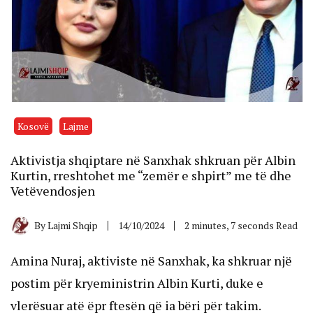
Kosovë
Lajme
Aktivistja shqiptare në Sanxhak shkruan për Albin
Kurtin, rreshtohet me “zemër e shpirt” me të dhe
Vetëvendosjen
By
Lajmi Shqip
14/10/2024
2 minutes, 7 seconds Read
Amina Nuraj, aktiviste në Sanxhak, ka shkruar një
postim për kryeministrin Albin Kurti, duke e
vlerësuar atë ëpr ftesën që ia bëri për takim.