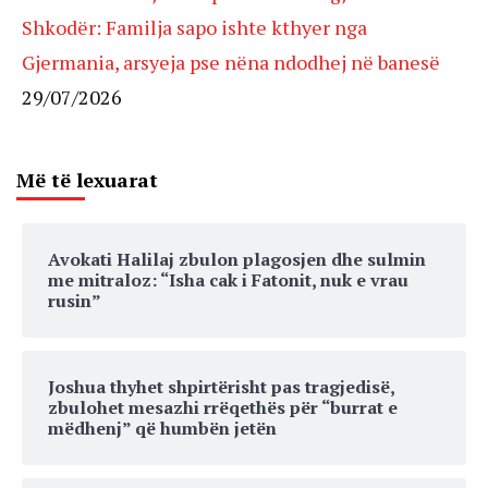
Shkodër: Familja sapo ishte kthyer nga
Gjermania, arsyeja pse nëna ndodhej në banesë
29/07/2026
Më të lexuarat
Avokati Halilaj zbulon plagosjen dhe sulmin
me mitraloz: “Isha cak i Fatonit, nuk e vrau
rusin”
Joshua thyhet shpirtërisht pas tragjedisë,
zbulohet mesazhi rrëqethës për “burrat e
mëdhenj” që humbën jetën