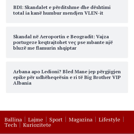
BDI: Skandalet e përditshme dhe dështimi
total ia kanë humbur mendjen VLEN-it
Skandal në Aeroportin e Beogradit: Vajza
portugeze keqtrajtohet veç pse mbante një
bluzë me flamurin shqiptar
Arbana apo Ledioni? Bled Mane jep përgjigjen
epike për udhëheqeësin e ri të Big Brother VIP
Albania
Ballina
Lajme
Sport
Magazina
Lifestyle
Tech
Kuriozitete