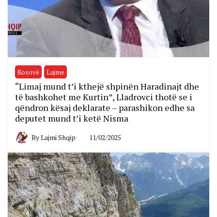
Kosovë
Lajme
“Limaj mund t’i kthejë shpinën Haradinajt dhe
të bashkohet me Kurtin”, Lladrovci thotë se i
qëndron kësaj deklarate – parashikon edhe sa
deputet mund t’i ketë Nisma
By
Lajmi Shqip
11/02/2025