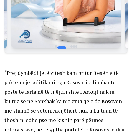
“Prej dymbëdhjetë vitesh kam pritur ftesën e të
paktën një politikani nga Kosova, i cili mbante
poste të larta në të njëjtin shtet. Askujt nuk iu
kujtua se në Sanxhak ka një grua që e do Kosovën
më shumë se veten. Asnjëherë nuk u kujtuan të
thoshin, edhe pse më kishin parë përmes
intervistave, në të gjitha portalet e Kosoves, nuk u