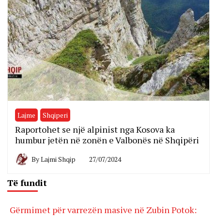
Lajme
Shqiperi
Raportohet se një alpinist nga Kosova ka
humbur jetën në zonën e Valbonës në Shqipëri
By
Lajmi Shqip
27/07/2024
Të fundit
Gërmimet për varrezën masive në Zubin Potok: