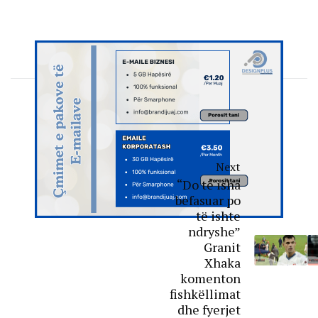
Next
“Do të isha
befasuar po
të ishte
ndryshe”
Granit
Xhaka
komenton
fishkëllimat
dhe fyerjet