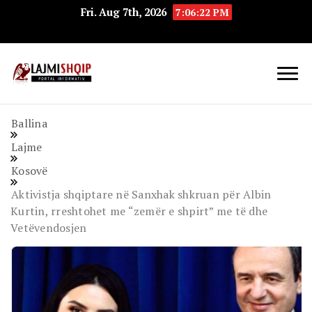
Fri. Aug 7th, 2026
7:06:22 PM
Lajmishqip.net
Lajmishqip
Ballina
Lajme
Kosovë
Aktivistja shqiptare në Sanxhak shkruan për Albin
Kurtin, rreshtohet me “zemër e shpirt” me të dhe
Vetëvendosjen