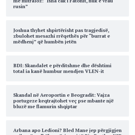
me mitraloz: “Isha cak i Fatonit, nuk e vrau
rusin”
Joshua thyhet shpirtërisht pas tragjedisë,
zbulohet mesazhi rrëqethës për “burrat e
mëdhenj” që humbën jetën
BDI: Skandalet e përditshme dhe dështimi
total ia kanë humbur mendjen VLEN-it
Skandal në Aeroportin e Beogradit: Vajza
portugeze keqtrajtohet veç pse mbante një
bluzë me flamurin shqiptar
Arbana apo Ledioni? Bled Mane jep përgjigjen