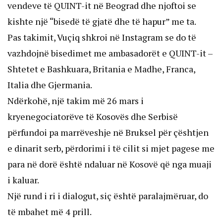
vendeve të QUINT-it në Beograd dhe njoftoi se
kishte një “bisedë të gjatë dhe të hapur” me ta.
Pas takimit, Vuçiq shkroi në Instagram se do të
vazhdojnë bisedimet me ambasadorët e QUINT-it –
Shtetet e Bashkuara, Britania e Madhe, Franca,
Italia dhe Gjermania.
Ndërkohë, një takim më 26 mars i
kryenegociatorëve të Kosovës dhe Serbisë
përfundoi pa marrëveshje në Bruksel për çështjen
e dinarit serb, përdorimi i të cilit si mjet pagese me
para në dorë është ndaluar në Kosovë që nga muaji
i kaluar.
Një rund i ri i dialogut, siç është paralajmëruar, do
të mbahet më 4 prill.