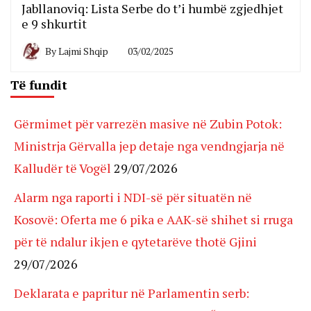
Jabllanoviq: Lista Serbe do t’i humbë zgjedhjet
e 9 shkurtit
By
Lajmi Shqip
03/02/2025
Të fundit
Gërmimet për varrezën masive në Zubin Potok:
Ministrja Gërvalla jep detaje nga vendngjarja në
Kalludër të Vogël
29/07/2026
Alarm nga raporti i NDI-së për situatën në
Kosovë: Oferta me 6 pika e AAK-së shihet si rruga
për të ndalur ikjen e qytetarëve thotë Gjini
29/07/2026
Deklarata e papritur në Parlamentin serb: