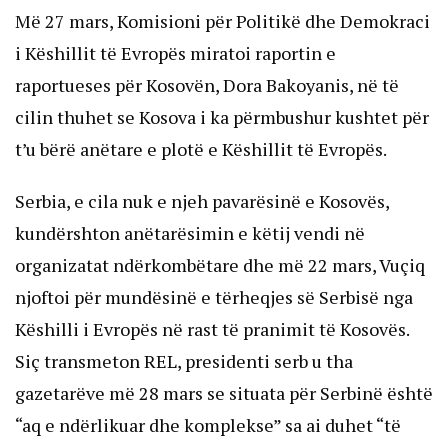
Më 27 mars, Komisioni për Politikë dhe Demokraci
i Këshillit të Evropës miratoi raportin e
raportueses për Kosovën, Dora Bakoyanis, në të
cilin thuhet se Kosova i ka përmbushur kushtet për
t’u bërë anëtare e plotë e Këshillit të Evropës.
Serbia, e cila nuk e njeh pavarësinë e Kosovës,
kundërshton anëtarësimin e këtij vendi në
organizatat ndërkombëtare dhe më 22 mars, Vuçiq
njoftoi për mundësinë e tërheqjes së Serbisë nga
Këshilli i Evropës në rast të pranimit të Kosovës.
Siç transmeton REL, presidenti serb u tha
gazetarëve më 28 mars se situata për Serbinë është
“aq e ndërlikuar dhe komplekse” sa ai duhet “të