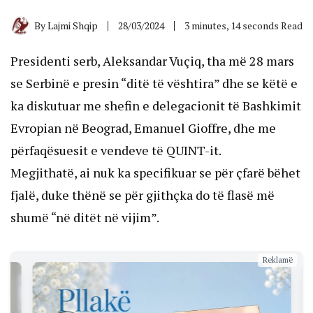
By
Lajmi Shqip
28/03/2024
3 minutes, 14 seconds Read
Presidenti serb, Aleksandar Vuçiq, tha më 28 mars
se Serbinë e presin “ditë të vështira” dhe se këtë e
ka diskutuar me shefin e delegacionit të Bashkimit
Evropian në Beograd, Emanuel Gioffre, dhe me
përfaqësuesit e vendeve të QUINT-it.
Megjithatë, ai nuk ka specifikuar se për çfarë bëhet
fjalë, duke thënë se për gjithçka do të flasë më
shumë “në ditët në vijim”.
Reklamë