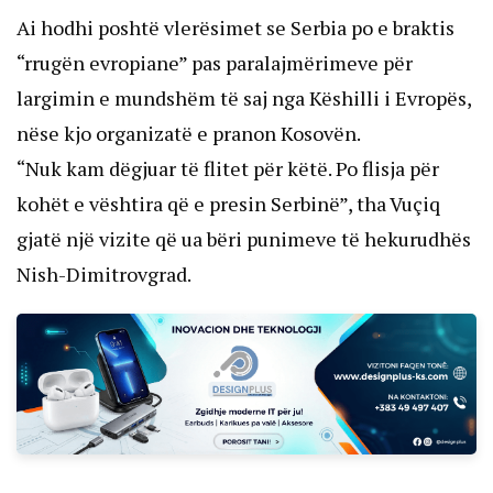
Ai hodhi poshtë vlerësimet se Serbia po e braktis
“rrugën evropiane” pas paralajmërimeve për
largimin e mundshëm të saj nga Këshilli i Evropës,
nëse kjo organizatë e pranon Kosovën.
“Nuk kam dëgjuar të flitet për këtë. Po flisja për
kohët e vështira që e presin Serbinë”, tha Vuçiq
gjatë një vizite që ua bëri punimeve të hekurudhës
Nish-Dimitrovgrad.