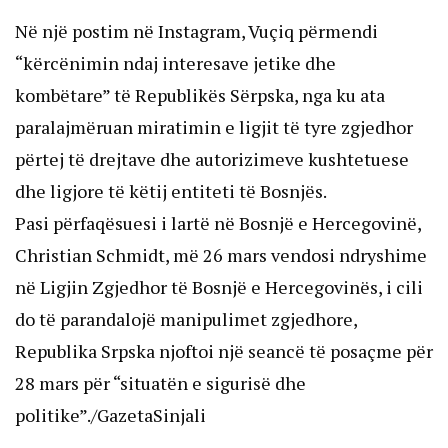
Në një postim në Instagram, Vuçiq përmendi
“kërcënimin ndaj interesave jetike dhe
kombëtare” të Republikës Sërpska, nga ku ata
paralajmëruan miratimin e ligjit të tyre zgjedhor
përtej të drejtave dhe autorizimeve kushtetuese
dhe ligjore të këtij entiteti të Bosnjës.
Pasi përfaqësuesi i lartë në Bosnjë e Hercegovinë,
Christian Schmidt, më 26 mars vendosi ndryshime
në Ligjin Zgjedhor të Bosnjë e Hercegovinës, i cili
do të parandalojë manipulimet zgjedhore,
Republika Srpska njoftoi një seancë të posaçme për
28 mars për “situatën e sigurisë dhe
politike”./GazetaSinjali