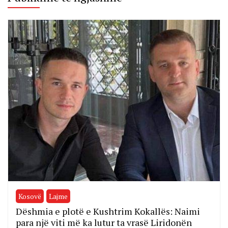
Kosovë
Lajme
Dëshmia e plotë e Kushtrim Kokallës: Naimi
para një viti më ka lutur ta vrasë Liridonën