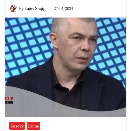
By
Lajmi Shqip
27/01/2024
Kosovë
Lajme