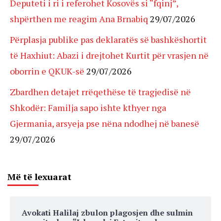
Deputeti i ri i referohet Kosovës si “fqinj”,
shpërthen me reagim Ana Brnabiq
29/07/2026
Përplasja publike pas deklaratës së bashkëshortit
të Haxhiut: Abazi i drejtohet Kurtit për vrasjen në
oborrin e QKUK-së
29/07/2026
Zbardhen detajet rrëqethëse të tragjedisë në
Shkodër: Familja sapo ishte kthyer nga
Gjermania, arsyeja pse nëna ndodhej në banesë
29/07/2026
Më të lexuarat
Avokati Halilaj zbulon plagosjen dhe sulmin