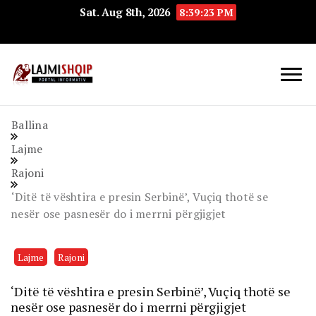
Sat. Aug 8th, 2026
8:39:24 PM
Lajmishqip.net
Lajmishqip
Ballina
Lajme
Rajoni
‘Ditë të vështira e presin Serbinë’, Vuçiq thotë se
nesër ose pasnesër do i merrni përgjigjet
Lajme
Rajoni
‘Ditë të vështira e presin Serbinë’, Vuçiq thotë se
nesër ose pasnesër do i merrni përgjigjet