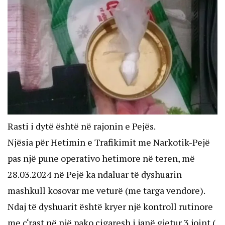
Rasti i dytë është në rajonin e Pejës.
Njësia për Hetimin e Trafikimit me Narkotik-Pejë
pas një pune operativo hetimore në teren, më
28.03.2024 në Pejë ka ndaluar të dyshuarin
mashkull kosovar me veturë (me targa vendore).
Ndaj të dyshuarit është kryer një kontroll rutinore
me ç‘rast në një pako cigaresh i janë gjetur 3 joint (