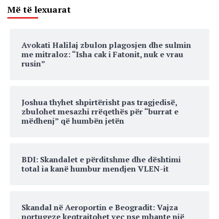
Më të lexuarat
Avokati Halilaj zbulon plagosjen dhe sulmin
me mitraloz: “Isha cak i Fatonit, nuk e vrau
rusin”
Joshua thyhet shpirtërisht pas tragjedisë,
zbulohet mesazhi rrëqethës për “burrat e
mëdhenj” që humbën jetën
BDI: Skandalet e përditshme dhe dështimi
total ia kanë humbur mendjen VLEN-it
Skandal në Aeroportin e Beogradit: Vajza
portugeze keqtrajtohet veç pse mbante një