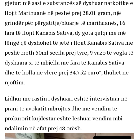
gjetur: një sasi e substancës së dyshuar narkotike e
llojit Marihuanë në peshë prej 28.01 gram, një
grindër për përgatitje/bluarje të marihuanës, 16
fara të llojit Kanabis Sativa, dy gota qelqi me një
lëngë që dyshohet të jetë i llojit Kanabis Sativa me
peshë rreth 50ml secila prej tyre, 9 vazo të vogla të
dyshuara si të mbjella me fara të Kanabis Sativa
dhe të holla në vlerë prej 34.752 euro”, thuhet në
njoftim.
Lidhur me rastin i dyshuari është intervistuar në
prani të avokatit mbrojtës dhe me vendim të
prokurorit kujdestar është lëshuar vendim mbi
ndalimin në afat prej 48 orësh.