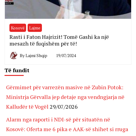
Kosovë
Lajme
Rasti i Faton Hajrizit! Tomë Gashi ka një
mesazh të fuqishëm për të!
By
Lajmi Shqip
19/07/2024
Të fundit
Gërmimet për varrezën masive në Zubin Potok:
Ministrja Gërvalla jep detaje nga vendngjarja në
Kalludër të Vogël
29/07/2026
Alarm nga raporti i NDI-së për situatën në
Kosovë: Oferta me 6 pika e AAK-së shihet si rruga