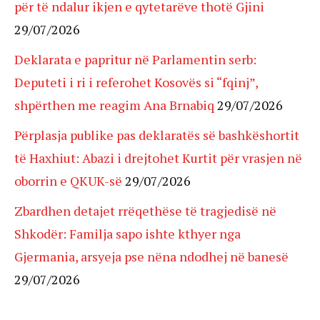
për të ndalur ikjen e qytetarëve thotë Gjini
29/07/2026
Deklarata e papritur në Parlamentin serb:
Deputeti i ri i referohet Kosovës si “fqinj”,
shpërthen me reagim Ana Brnabiq
29/07/2026
Përplasja publike pas deklaratës së bashkëshortit
të Haxhiut: Abazi i drejtohet Kurtit për vrasjen në
oborrin e QKUK-së
29/07/2026
Zbardhen detajet rrëqethëse të tragjedisë në
Shkodër: Familja sapo ishte kthyer nga
Gjermania, arsyeja pse nëna ndodhej në banesë
29/07/2026