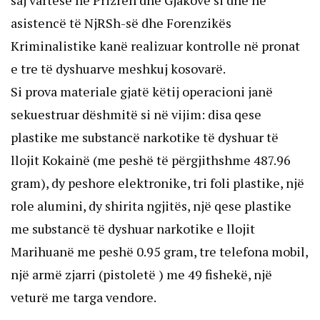
saj vartëse në Prizren dhe Gjakovë si dhe në
asistencë të NjRSh-së dhe Forenzikës
Kriminalistike kanë realizuar kontrolle në pronat
e tre të dyshuarve meshkuj kosovarë.
Si prova materiale gjatë këtij operacioni janë
sekuestruar dëshmitë si në vijim: disa qese
plastike me substancë narkotike të dyshuar të
llojit Kokainë (me peshë të përgjithshme 487.96
gram), dy peshore elektronike, tri foli plastike, një
role alumini, dy shirita ngjitës, një qese plastike
me substancë të dyshuar narkotike e llojit
Marihuanë me peshë 0.95 gram, tre telefona mobil,
një armë zjarri (pistoletë ) me 49 fishekë, një
veturë me targa vendore.