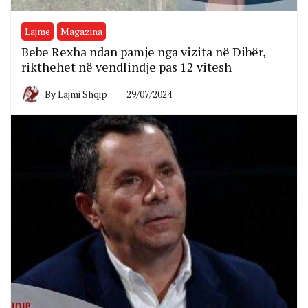
Lajme
Magazina
Bebe Rexha ndan pamje nga vizita në Dibër,
rikthehet në vendlindje pas 12 vitesh
By
Lajmi Shqip
29/07/2024