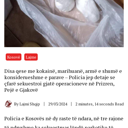
Kosovë
Lajme
Disa qese me kokainë, marihuanë, armë e shumë e
konsiderueshme e parave – Policia jep detaje se
çfarë sekuestroi gjatë operacioneve në Prizren,
Pejë e Gjakovë
By
Lajmi Shqip
29/03/2024
2 minutes, 14 seconds Read
Policia e Kosovës në dy raste të ndara, në tre rajone
të ndryshme ka sekuestruar lëndë narkotike të