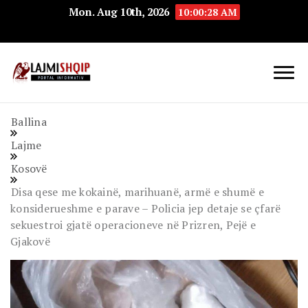
Mon. Aug 10th, 2026
10:00:29 AM
Lajmishqip.net
Lajmishqip
Ballina
Lajme
Kosovë
Disa qese me kokainë, marihuanë, armë e shumë e
konsiderueshme e parave – Policia jep detaje se çfarë
sekuestroi gjatë operacioneve në Prizren, Pejë e
Gjakovë