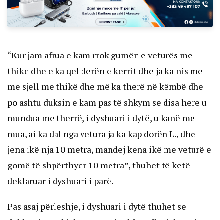
“Kur jam afrua e kam rrok gumën e veturës me
thike dhe e ka qel derën e kerrit dhe ja ka nis me
me sjell me thikë dhe më ka therë në këmbë dhe
po ashtu duksin e kam pas të shkym se disa here u
mundua me therrë, i dyshuari i dytë, u kanë me
mua, ai ka dal nga vetura ja ka kap dorën L., dhe
jena ikë nja 10 metra, mandej kena ikë me veturë e
gomë të shpërthyer 10 metra”, thuhet të ketë
deklaruar i dyshuari i parë.
Pas asaj përleshje, i dyshuari i dytë thuhet se