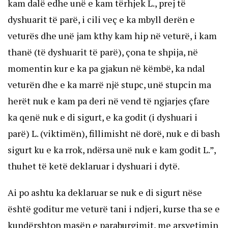
kam dalë edhe unë e kam tërhjek L., prej të
dyshuarit të parë, i cili veç e ka mbyll derën e
veturës dhe unë jam kthy kam hip në veturë, i kam
thanë (të dyshuarit të parë), çona te shpija, në
momentin kur e ka pa gjakun në këmbë, ka ndal
veturën dhe e ka marrë një stupc, unë stupcin ma
herët nuk e kam pa deri në vend të ngjarjes çfare
ka qenë nuk e di sigurt, e ka godit (i dyshuari i
parë) L. (viktimën), fillimisht në dorë, nuk e di bash
sigurt ku e ka rrok, ndërsa unë nuk e kam godit L.”,
thuhet të ketë deklaruar i dyshuari i dytë.
Ai po ashtu ka deklaruar se nuk e di sigurt nëse
është goditur me veturë tani i ndjeri, kurse tha se e
kundërshton masën e paraburgimit, me arsyetimin