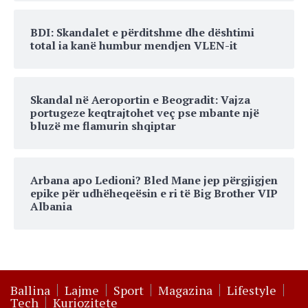
BDI: Skandalet e përditshme dhe dështimi
total ia kanë humbur mendjen VLEN-it
Skandal në Aeroportin e Beogradit: Vajza
portugeze keqtrajtohet veç pse mbante një
bluzë me flamurin shqiptar
Arbana apo Ledioni? Bled Mane jep përgjigjen
epike për udhëheqeësin e ri të Big Brother VIP
Albania
Ballina
Lajme
Sport
Magazina
Lifestyle
Tech
Kuriozitete