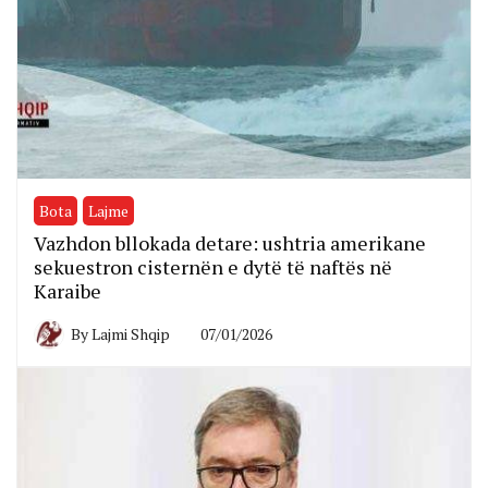
Bota
Lajme
Vazhdon bllokada detare: ushtria amerikane
sekuestron cisternën e dytë të naftës në
Karaibe
By
Lajmi Shqip
07/01/2026