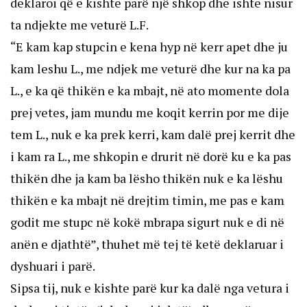
deklaroi që e kishte parë një shkop dhe ishte nisur
ta ndjekte me veturë L.F.
“E kam kap stupcin e kena hyp në kerr apet dhe ju
kam leshu L., me ndjek me veturë dhe kur na ka pa
L., e ka që thikën e ka mbajt, në ato momente dola
prej vetes, jam mundu me koqit kerrin por me dije
tem L., nuk e ka prek kerri, kam dalë prej kerrit dhe
i kam ra L., me shkopin e drurit në dorë ku e ka pas
thikën dhe ja kam ba lësho thikën nuk e ka lëshu
thikën e ka mbajt në drejtim timin, me pas e kam
godit me stupc në kokë mbrapa sigurt nuk e di në
anën e djathtë”, thuhet më tej të ketë deklaruar i
dyshuari i parë.
Sipsa tij, nuk e kishte parë kur ka dalë nga vetura i