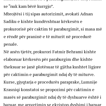
se “nuk kam bërë kurrgjo”.
Mbrojtësi i tij sipas autorizimit, avokati Adnan
Sadiku e kishte kundërshtuar kërkesën e
prokurorisë për caktim të paraburgimit, si masa më
e rëndë për praninë e të miturit në procedurë
penale.
Në anën tjetër, prokurori Fatmir Behrami kishte
elaboruar kërkesën për paraburgim dhe kishte
theksuar se janë plotësuar të gjitha kushtet ligjore
për caktimin e paraburgimit ndaj dy të miturve.
Kurse, gjyqtarja e procedurës paraprake, Lumnije
Krasniqi konstatoi se propozimi për caktimin e
masës së paraburgimit ndaj dy të dyshuarve është i
bazuar, me arsyetimin se ekziston dyshimi i bazuar