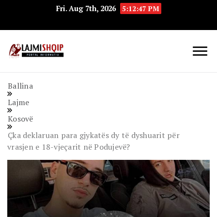
Fri. Aug 7th, 2026
5:12:48 PM
Lajmishqip.net
Lajmishqip
Ballina
Lajme
Kosovë
Çka deklaruan para gjykatës dy të dyshuarit për
vrasjen e 18-vjeçarit në Podujevë?