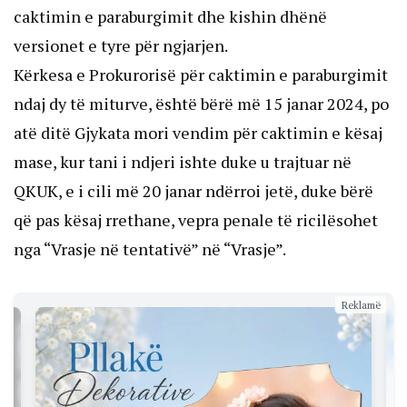
caktimin e paraburgimit dhe kishin dhënë
versionet e tyre për ngjarjen.
Kërkesa e Prokurorisë për caktimin e paraburgimit
ndaj dy të miturve, është bërë më 15 janar 2024, po
atë ditë Gjykata mori vendim për caktimin e kësaj
mase, kur tani i ndjeri ishte duke u trajtuar në
QKUK, e i cili më 20 janar ndërroi jetë, duke bërë
që pas kësaj rrethane, vepra penale të ricilësohet
nga “Vrasje në tentativë” në “Vrasje”.
Reklamë