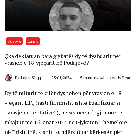
Kosovë
Lajme
Çka deklaruan para gjykatës dy të dyshuarit për
vrasjen e 18-vjeçarit në Podujevë?
By
Lajmi Shqip
23/01/2024
5 minutes, 41 seconds Read
Dy të miturit të cilët dyshohen për vrasjen e 18-
vjeçarit L.F., (rasti fillimisht ishte kualifikuar si
“Vrasje në tentativë”), në seancën dëgjimore të
mbajtur më 15 janar 2024 në Gjykatën Themelore
në Prishtinë, kishin kundërshtuar kërkesën për