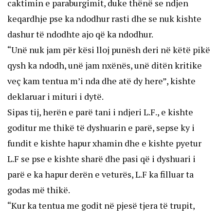
caktimin e paraburgimit, duke thënë se ndjen
keqardhje pse ka ndodhur rasti dhe se nuk kishte
dashur të ndodhte ajo që ka ndodhur.
“Unë nuk jam për kësi lloj punësh deri në këtë pikë
qysh ka ndodh, unë jam nxënës, unë ditën kritike
veç kam tentua m’i nda dhe atë dy here”, kishte
deklaruar i mituri i dytë.
Sipas tij, herën e parë tani i ndjeri L.F., e kishte
goditur me thikë të dyshuarin e parë, sepse ky i
fundit e kishte hapur xhamin dhe e kishte pyetur
L.F se pse e kishte sharë dhe pasi që i dyshuari i
parë e ka hapur derën e veturës, L.F ka filluar ta
godas më thikë.
“Kur ka tentua me godit në pjesë tjera të trupit,