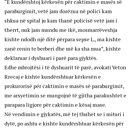
“E kundërshtoj kërkesën për caktimin e masës së
paraburgimit, vetë jam dorëzua në polici kam
shkua në spital ju kam thanë policisë vetë jam i
therrt, nuk jam mundu me ikë, mosmarrëveshja
kishte ndodh një ditë përpara sepse L., ma kishte
zanë renin te berberi dhe më ka sha mua”, kishte
deklaruar i dyshuari i parë para gjyktës.
Edhe mbrojtësi i të dyshuarit të parë, avokati Veton
Rrecaj e kishte kundërshtuar kërkesën e
prokurorisë për caktimin e masës së paraburgimit,
me arsyetimin se mungojnë të gjitha parakushtet e
parapara ligjore për caktimin e kësaj mase.
Në vendimin e gjykatës, më tej thuhet se i mituri i
dytë, po ashtu e kishte kundërshtuar kërkesën për