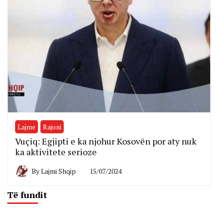
Lajme
Rajoni
Vuçiq: Egjipti e ka njohur Kosovën por aty nuk
ka aktivitete serioze
By
Lajmi Shqip
15/07/2024
Të fundit