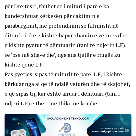
për Drejtësi”, thuhet se i mituri i parë e ka
kundërshtuar kërkesën për caktimin e
paraburgimit, me pretendimin se fillimisht në
ditën kritike e kishte hapur xhamin e veturës dhe
e kishte pyetur të dëmtuarin (tani të ndjerin L.F),
se ‘pse më shave dje’, nga ana tjetër e rrugës ku
kishte qenë L.F.
Pas pyetjes, sipas të miturit të parë, L.F, i kishte
kërkuar nga ai që të ndalë veturën dhe të skajohet,
e që sipas tij, kur është afruar i dëmtuari (tani i
ndjeri L.F) e theri me thikë në këmbë.