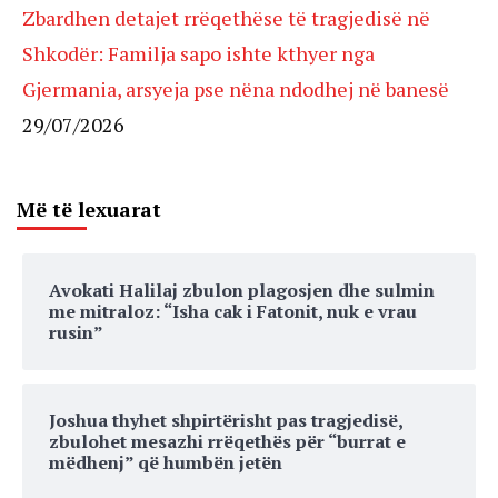
Zbardhen detajet rrëqethëse të tragjedisë në
Shkodër: Familja sapo ishte kthyer nga
Gjermania, arsyeja pse nëna ndodhej në banesë
29/07/2026
Më të lexuarat
Avokati Halilaj zbulon plagosjen dhe sulmin
me mitraloz: “Isha cak i Fatonit, nuk e vrau
rusin”
Joshua thyhet shpirtërisht pas tragjedisë,
zbulohet mesazhi rrëqethës për “burrat e
mëdhenj” që humbën jetën