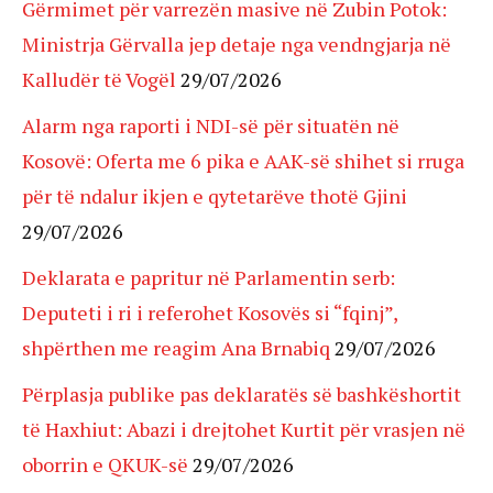
Gërmimet për varrezën masive në Zubin Potok:
Ministrja Gërvalla jep detaje nga vendngjarja në
Kalludër të Vogël
29/07/2026
Alarm nga raporti i NDI-së për situatën në
Kosovë: Oferta me 6 pika e AAK-së shihet si rruga
për të ndalur ikjen e qytetarëve thotë Gjini
29/07/2026
Deklarata e papritur në Parlamentin serb:
Deputeti i ri i referohet Kosovës si “fqinj”,
shpërthen me reagim Ana Brnabiq
29/07/2026
Përplasja publike pas deklaratës së bashkëshortit
të Haxhiut: Abazi i drejtohet Kurtit për vrasjen në
oborrin e QKUK-së
29/07/2026