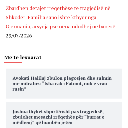
Zbardhen detajet rrëqethëse të tragjedisë në
Shkodër: Familja sapo ishte kthyer nga
Gjermania, arsyeja pse nëna ndodhej në banesë
29/07/2026
Më të lexuarat
Avokati Halilaj zbulon plagosjen dhe sulmin
me mitraloz: “Isha cak i Fatonit, nuk e vrau
rusin”
Joshua thyhet shpirtërisht pas tragjedisë,
zbulohet mesazhi rrëqethës për “burrat e
mëdhenj” që humbën jetën