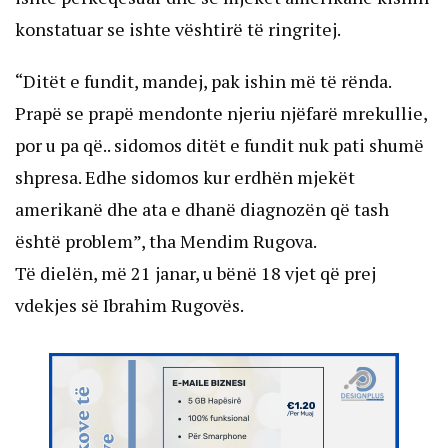
konstatuar se ishte vështirë të ringritej.
“Ditët e fundit, mandej, pak ishin më të rënda.
Prapë se prapë mendonte njeriu njëfarë mrekullie,
por u pa që.. sidomos ditët e fundit nuk pati shumë
shpresa. Edhe sidomos kur erdhën mjekët
amerikanë dhe ata e dhanë diagnozën që tash
është problem”, tha Mendim Rugova.
Të dielën, më 21 janar, u bënë 18 vjet që prej
vdekjes së Ibrahim Rugovës.