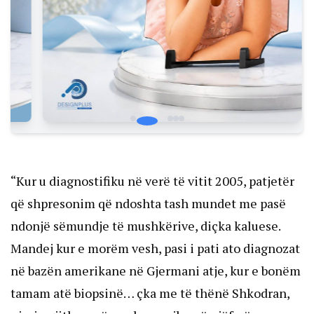
“Kur u diagnostifiku në verë të vitit 2005, patjetër
që shpresonim që ndoshta tash mundet me pasë
ndonjë sëmundje të mushkërive, diçka kaluese.
Mandej kur e morëm vesh, pasi i pati ato diagnozat
në bazën amerikane në Gjermani atje, kur e bonëm
tamam atë biopsinë… çka me të thënë Shkodran,