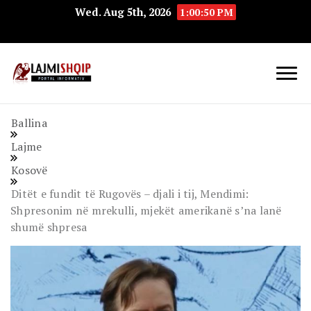
Wed. Aug 5th, 2026
1:00:51 PM
Lajmishqip.net
Lajmishqip
Ballina
Lajme
Kosovë
Ditët e fundit të Rugovës – djali i tij, Mendimi:
Shpresonim në mrekulli, mjekët amerikanë s’na lanë
shumë shpresa