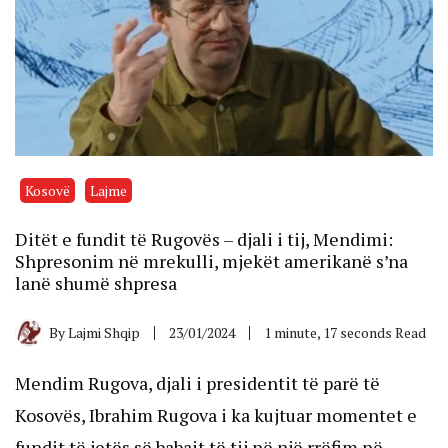
Kosovë
Lajme
Ditët e fundit të Rugovës – djali i tij, Mendimi:
Shpresonim në mrekulli, mjekët amerikanë s’na
lanë shumë shpresa
By
Lajmi Shqip
23/01/2024
1 minute, 17 seconds Read
Mendim Rugova, djali i presidentit të parë të
Kosovës, Ibrahim Rugova i ka kujtuar momentet e
fundit të jetës së babait të tij në një rrëfim në