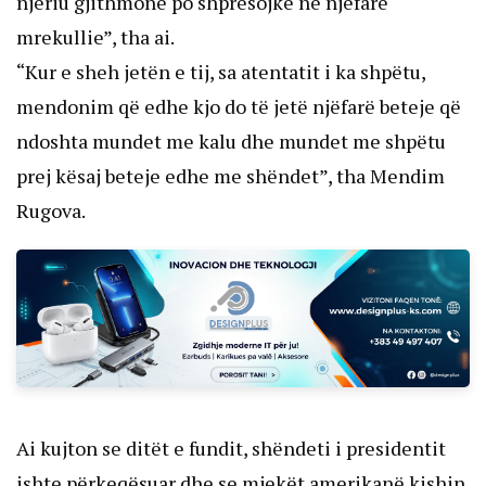
njeriu gjithmonë po shpresojke në njëfarë
mrekullie”, tha ai.
“Kur e sheh jetën e tij, sa atentatit i ka shpëtu,
mendonim që edhe kjo do të jetë njëfarë beteje që
ndoshta mundet me kalu dhe mundet me shpëtu
prej kësaj beteje edhe me shëndet”, tha Mendim
Rugova.
Ai kujton se ditët e fundit, shëndeti i presidentit
ishte përkeqësuar dhe se mjekët amerikanë kishin