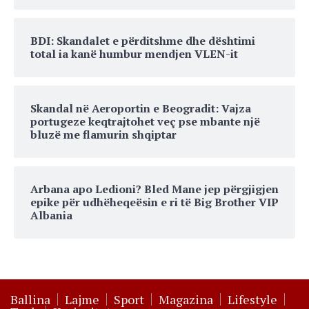
BDI: Skandalet e përditshme dhe dështimi
total ia kanë humbur mendjen VLEN-it
Skandal në Aeroportin e Beogradit: Vajza
portugeze keqtrajtohet veç pse mbante një
bluzë me flamurin shqiptar
Arbana apo Ledioni? Bled Mane jep përgjigjen
epike për udhëheqeësin e ri të Big Brother VIP
Albania
Ballina
Lajme
Sport
Magazina
Lifestyle