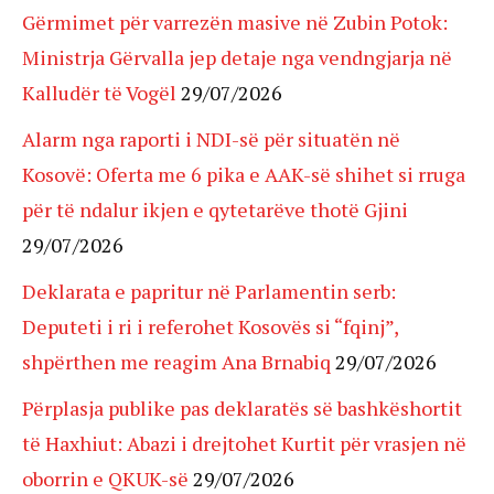
Gërmimet për varrezën masive në Zubin Potok:
Ministrja Gërvalla jep detaje nga vendngjarja në
Kalludër të Vogël
29/07/2026
Alarm nga raporti i NDI-së për situatën në
Kosovë: Oferta me 6 pika e AAK-së shihet si rruga
për të ndalur ikjen e qytetarëve thotë Gjini
29/07/2026
Deklarata e papritur në Parlamentin serb:
Deputeti i ri i referohet Kosovës si “fqinj”,
shpërthen me reagim Ana Brnabiq
29/07/2026
Përplasja publike pas deklaratës së bashkëshortit
të Haxhiut: Abazi i drejtohet Kurtit për vrasjen në
oborrin e QKUK-së
29/07/2026