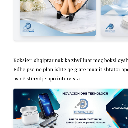
Boksieri shqiptar nuk ka zhvilluar meç boksi qysh 
Edhe pse në plan ishte që gjatë muajit shtator ap
as në stërvitje apo intervista.