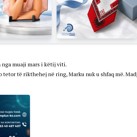
nga muaji mars i këtij viti.
o tetor të rikthehej në ring, Marku nuk u shfaq më. Mad