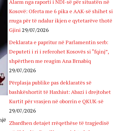
Alarm nga raporti i NDI-së për situatën në
Kosovë: Oferta me 6 pika e AAK-së shihet si
rruga për të ndalur ikjen e qytetarëve thotë
Gjini
29/07/2026
Deklarata e papritur në Parlamentin serb:
Deputeti i ri i referohet Kosovës si “fqinj”,
shpërthen me reagim Ana Brnabiq
29/07/2026
Përplasja publike pas deklaratës së
bashkëshortit të Haxhiut: Abazi i drejtohet
Kurtit për vrasjen në oborrin e QKUK-së
29/07/2026
një
Zbardhen detajet rrëqethëse të tragjedisë