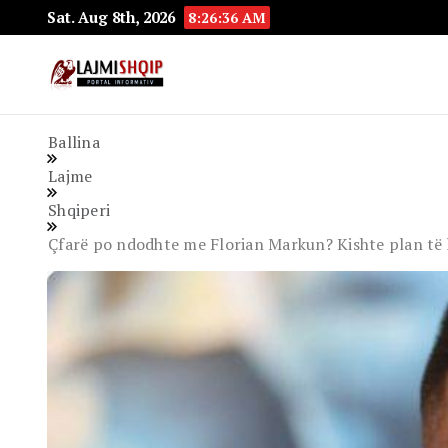
Sat. Aug 8th, 2026
8:26:37 AM
Lajmishqip.net
Lajmishqip
Ballina
Lajme
Shqiperi
Çfarë po ndodhte me Florian Markun? Kishte plan të kt