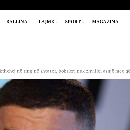
BALLINA
LAJME
SPORT
MAGAZINA
hehej në ring në shtator, boksieri nuk zhvilloi asnjë meç q