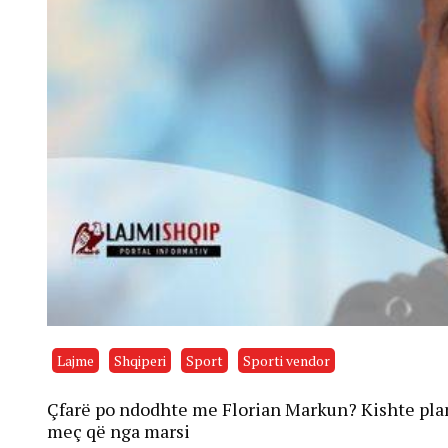
Lajme
Shqiperi
Sport
Sporti vendor
Çfarë po ndodhte me Florian Markun? Kishte plan 
meç që nga marsi