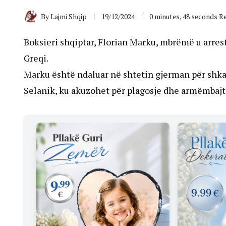
By
Lajmi Shqip
19/12/2024
0 minutes, 48 seconds R
Boksieri shqiptar, Florian Marku, mbrëmë u arre
Greqi.
Marku është ndaluar në shtetin gjerman për shkak
Selanik, ku akuzohet për plagosje dhe armëmbajtj