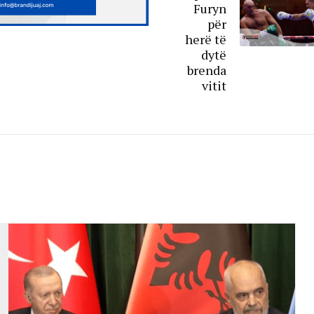
Furyn
për
herë të
dytë
brenda
vitit