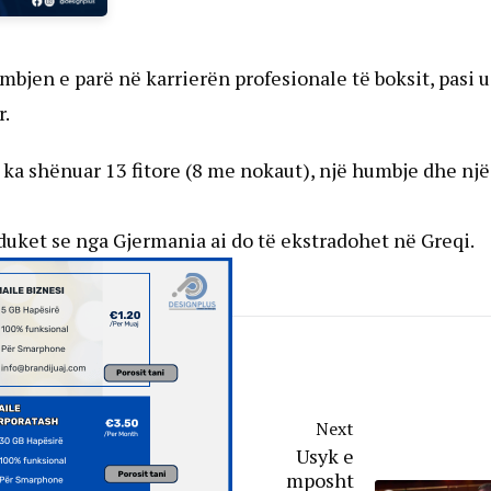
umbjen e parë në karrierën profesionale të boksit, pasi u
r.
 ka shënuar 13 fitore (8 me nokaut), një humbje dhe një
duket se nga Gjermania ai do të ekstradohet në Greqi.
Next
Usyk e
mposht