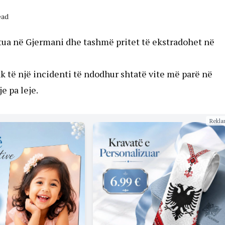
ead
stua në Gjermani dhe tashmë pritet të ekstradohet në
 të një incidenti të ndodhur shtatë vite më parë në
e pa leje.
Rekla