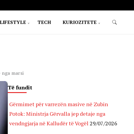
LIFESTYLE
TECH
KURIOZITETE
ë nga marsi
Të fundit
Gërmimet për varrezën masive në Zubin
Potok: Ministrja Gërvalla jep detaje nga
vendngjarja në Kalludër të Vogël
29/07/2026