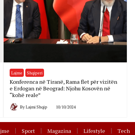
Lajme
Shqiperi
Konferenca në Tiranë, Rama flet për vizitën
e Erdogan në Beograd: Njohu Kosovën në
“kohë reale”
By
Lajmi Shqip
10/10/2024
ajme
Sport
Magazina
Lifestyle
Tech