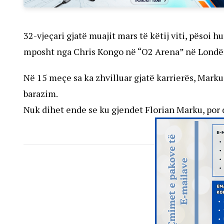
32-vjeçari gjatë muajit mars të këtij viti, pësoi h
mposht nga Chris Kongo në “O2 Arena” në Londë
Në 15 meçe sa ka zhvilluar gjatë karrierës, Marku
barazim.
Nuk dihet ende se ku gjendet Florian Marku, por 