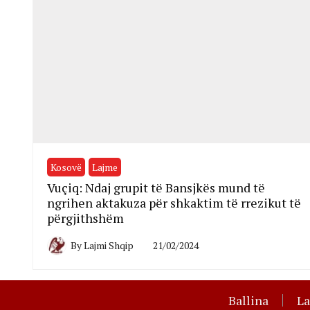
Kosovë
Lajme
Vuçiq: Ndaj grupit të Bansjkës mund të
ngrihen aktakuza për shkaktim të rrezikut të
përgjithshëm
By
Lajmi Shqip
21/02/2024
Ballina
L