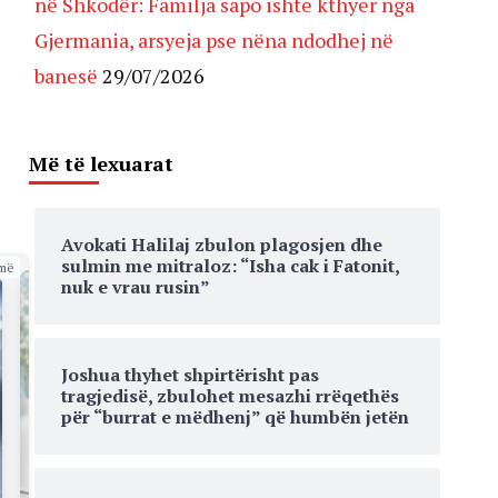
në Shkodër: Familja sapo ishte kthyer nga
Gjermania, arsyeja pse nëna ndodhej në
banesë
29/07/2026
Më të lexuarat
Avokati Halilaj zbulon plagosjen dhe
sulmin me mitraloz: “Isha cak i Fatonit,
më
nuk e vrau rusin”
Joshua thyhet shpirtërisht pas
tragjedisë, zbulohet mesazhi rrëqethës
për “burrat e mëdhenj” që humbën jetën