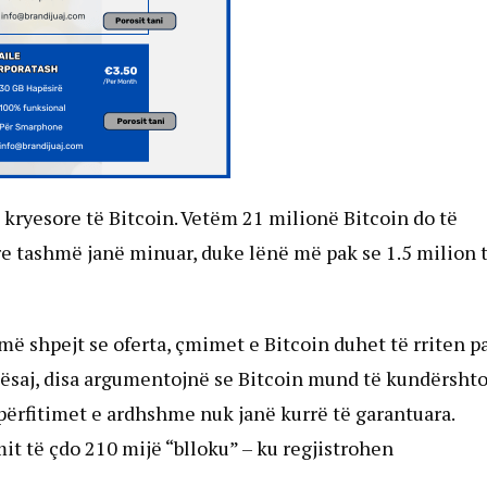
t kryesore të Bitcoin. Vetëm 21 milionë Bitcoin do të
e tashmë janë minuar, duke lënë më pak se 1.5 milion 
më shpejt se oferta, çmimet e Bitcoin duhet të rriten p
 kësaj, disa argumentojnë se Bitcoin mund të kundërshto
 përfitimet e ardhshme nuk janë kurrë të garantuara.
it të çdo 210 mijë “blloku” – ku regjistrohen