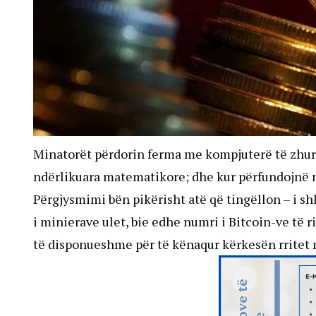
Minatorët përdorin ferma me kompjuterë të zhur
ndërlikuara matematikore; dhe kur përfundojnë një
Përgjysmimi bën pikërisht atë që tingëllon – i sh
i minierave ulet, bie edhe numri i Bitcoin-ve të r
të disponueshme për të kënaqur kërkesën rritet