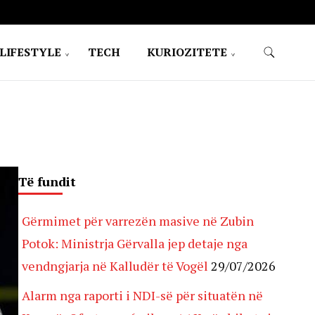
LIFESTYLE
TECH
KURIOZITETE
Të fundit
Gërmimet për varrezën masive në Zubin
Potok: Ministrja Gërvalla jep detaje nga
vendngjarja në Kalludër të Vogël
29/07/2026
Alarm nga raporti i NDI-së për situatën në