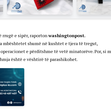
ë rrugë e sipër, raporton
washingtonpost.
cila mbështetet shumë në kushtet e tjera të tregut,
peracionet e përditshme të vetë minatorëve. Por, si 
hmja është e vështirë të parashikohet.