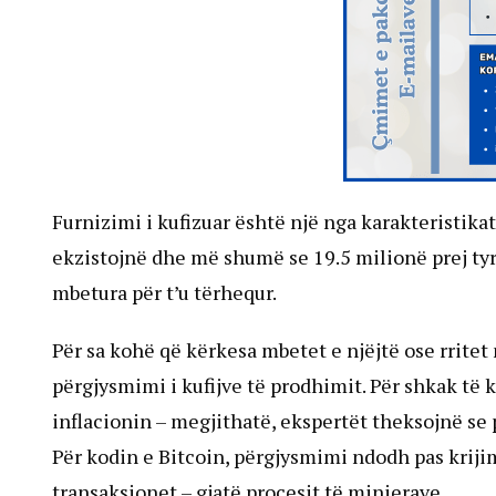
Furnizimi i kufizuar është një nga karakteristika
ekzistojnë dhe më shumë se 19.5 milionë prej tyr
mbetura për t’u tërhequr.
Për sa kohë që kërkesa mbetet e njëjtë ose rritet 
përgjysmimi i kufijve të prodhimit. Për shkak të
inflacionin – megjithatë, ekspertët theksojnë se
Për kodin e Bitcoin, përgjysmimi ndodh pas krijim
transaksionet – gjatë procesit të minierave.