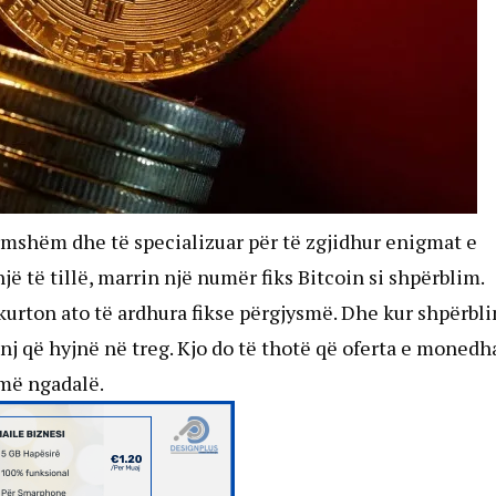
mshëm dhe të specializuar për të zgjidhur enigmat e
 të tillë, marrin një numër fiks Bitcoin si shpërblim.
kurton ato të ardhura fikse përgjysmë. Dhe kur shpërbl
inj që hyjnë në treg. Kjo do të thotë që oferta e monedh
 më ngadalë.