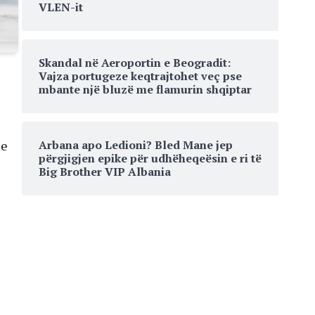
VLEN-it
Skandal në Aeroportin e Beogradit:
Vajza portugeze keqtrajtohet veç pse
mbante një bluzë me flamurin shqiptar
Arbana apo Ledioni? Bled Mane jep
me
përgjigjen epike për udhëheqeësin e ri të
Big Brother VIP Albania