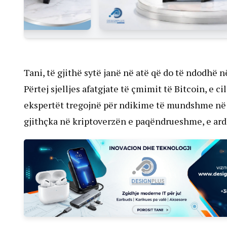
Tani, të gjithë sytë janë në atë që do të ndodhë n
Përtej sjelljes afatgjate të çmimit të Bitcoin, e 
ekspertët tregojnë për ndikime të mundshme në o
gjithçka në kriptoverzën e paqëndrueshme, e ard