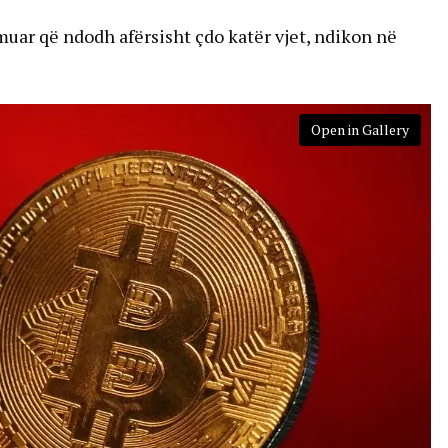
muar që ndodh afërsisht çdo katër vjet, ndikon në
Open in Gallery