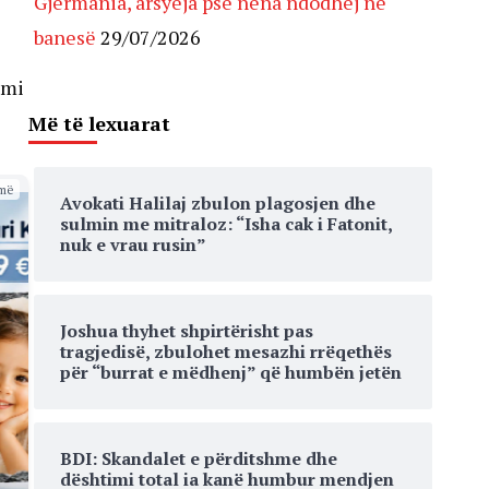
Gjermania, arsyeja pse nëna ndodhej në
banesë
29/07/2026
imi
Më të lexuarat
më
Avokati Halilaj zbulon plagosjen dhe
sulmin me mitraloz: “Isha cak i Fatonit,
nuk e vrau rusin”
Joshua thyhet shpirtërisht pas
tragjedisë, zbulohet mesazhi rrëqethës
për “burrat e mëdhenj” që humbën jetën
BDI: Skandalet e përditshme dhe
dështimi total ia kanë humbur mendjen