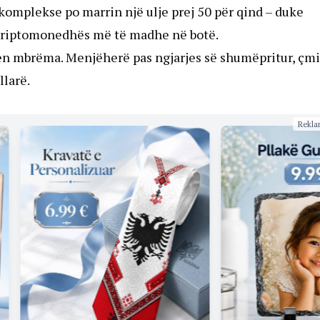
omplekse po marrin një ulje prej 50 për qind – duke
 kriptomonedhës më të madhe në botë.
ten mbrëma. Menjëherë pas ngjarjes së shumëpritur, çm
llarë.
Rekla