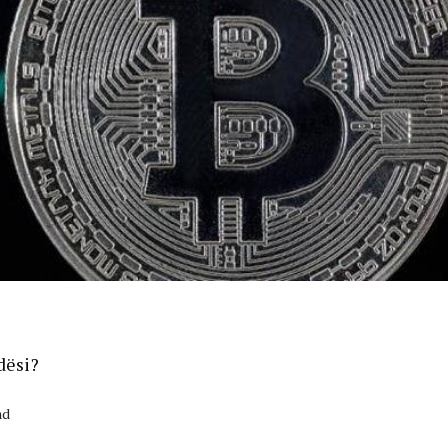
dësi?
ad