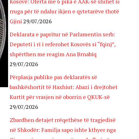
Kosovë: Oferta me 6 pika e AAK-së shihet si
rruga për të ndalur ikjen e qytetarëve thotë
Gjini
29/07/2026
Deklarata e papritur në Parlamentin serb:
Deputeti i ri i referohet Kosovës si “fqinj”,
shpërthen me reagim Ana Brnabiq
29/07/2026
Përplasja publike pas deklaratës së
bashkëshortit të Haxhiut: Abazi i drejtohet
Kurtit për vrasjen në oborrin e QKUK-së
29/07/2026
Zbardhen detajet rrëqethëse të tragjedisë
në Shkodër: Familja sapo ishte kthyer nga