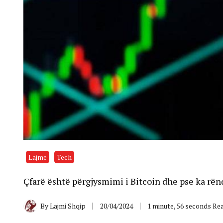
Lajme
Tech
Çfarë është përgjysmimi i Bitcoin dhe pse ka rën
By
Lajmi Shqip
20/04/2024
1 minute, 56 seconds Re