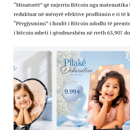
“Minatorët” që nxjerrin Bitcoin nga matematika k
reduktuar në mënyrë efektive prodhimin e ri të
“Përgjysmimi” i fundit i Bitcoin ndodhi të prem
i bitcoin mbeti i qëndrueshëm në rreth 63,907 do