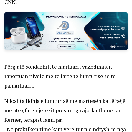
CNN.
Përgjatë sondazhit, të martuarit vazhdimisht
raportuan nivele më të lartë të lumturisë se të
pamartuarit.
Ndoshta lidhja e lumturisë me martesën ka të bëjë
me atë çfarë njerëzit presin nga ajo, ka thënë Ian
Kerner, terapist familjar.
“Në praktikën time kam vërejtur një ndryshim nga