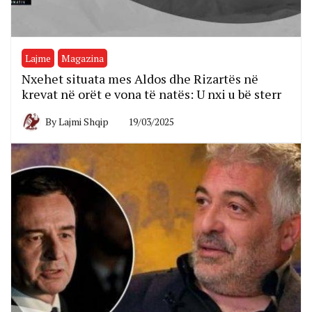
Lajme
Magazina
Nxehet situata mes Aldos dhe Rizartës në
krevat në orët e vona të natës: U nxi u bë sterr
By
Lajmi Shqip
19/03/2025