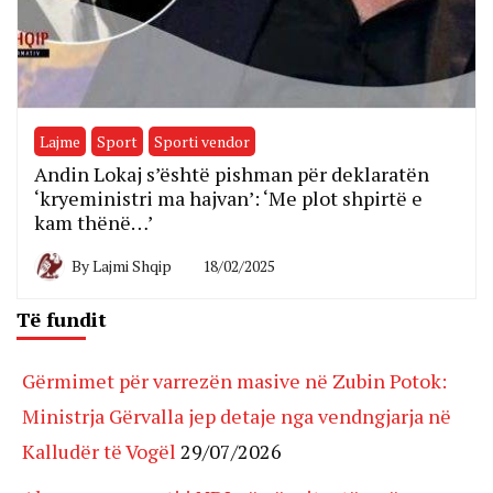
Lajme
Sport
Sporti vendor
Andin Lokaj s’është pishman për deklaratën
‘kryeministri ma hajvan’: ‘Me plot shpirtë e
kam thënë…’
By
Lajmi Shqip
18/02/2025
Të fundit
Gërmimet për varrezën masive në Zubin Potok:
Ministrja Gërvalla jep detaje nga vendngjarja në
Kalludër të Vogël
29/07/2026