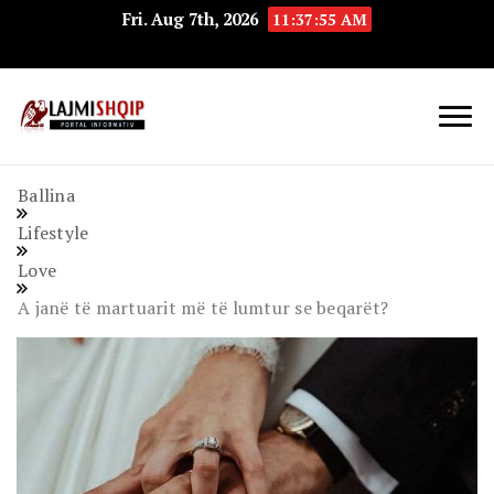
Fri. Aug 7th, 2026
11:37:56 AM
Lajmishqip.net
Lajmishqip
Ballina
Lifestyle
Love
A janë të martuarit më të lumtur se beqarët?