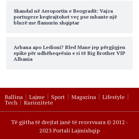
Skandal në Aeroportin e Beogradit: Vajza
portugeze keqtrajtohet veç pse mbante një
bluzë me flamurin shqiptar
Arbana apo Ledioni? Bled Mane jep përgjigjen
epike për udhëheqeësin e ri të Big Brother VIP
Albania
Ballina
Lajme
Sport
Magazina
Lifestyle
Tech
Kuriozitete
Të gjitha të drejtat janë të rezervuara © 2012 -
2023 Portali Lajmishqip