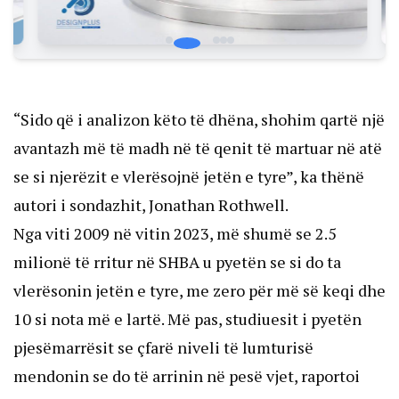
“Sido që i analizon këto të dhëna, shohim qartë një
avantazh më të madh në të qenit të martuar në atë
se si njerëzit e vlerësojnë jetën e tyre”, ka thënë
autori i sondazhit, Jonathan Rothwell.
Nga viti 2009 në vitin 2023, më shumë se 2.5
milionë të rritur në SHBA u pyetën se si do ta
vlerësonin jetën e tyre, me zero për më së keqi dhe
10 si nota më e lartë. Më pas, studiuesit i pyetën
pjesëmarrësit se çfarë niveli të lumturisë
mendonin se do të arrinin në pesë vjet, raportoi