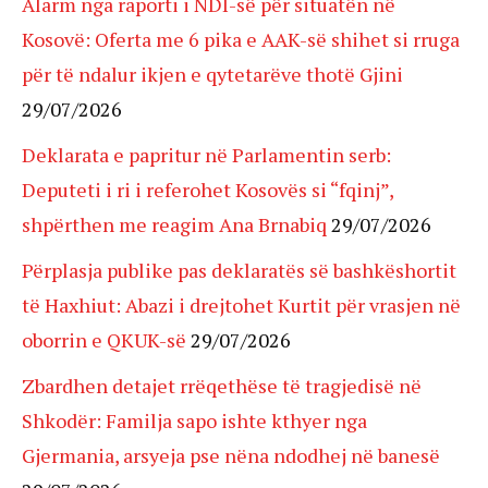
Alarm nga raporti i NDI-së për situatën në
Kosovë: Oferta me 6 pika e AAK-së shihet si rruga
për të ndalur ikjen e qytetarëve thotë Gjini
29/07/2026
Deklarata e papritur në Parlamentin serb:
Deputeti i ri i referohet Kosovës si “fqinj”,
shpërthen me reagim Ana Brnabiq
29/07/2026
Përplasja publike pas deklaratës së bashkëshortit
të Haxhiut: Abazi i drejtohet Kurtit për vrasjen në
oborrin e QKUK-së
29/07/2026
Zbardhen detajet rrëqethëse të tragjedisë në
Shkodër: Familja sapo ishte kthyer nga
Gjermania, arsyeja pse nëna ndodhej në banesë