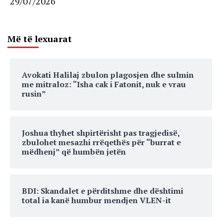
29/07/2026
Më të lexuarat
Avokati Halilaj zbulon plagosjen dhe sulmin
me mitraloz: “Isha cak i Fatonit, nuk e vrau
rusin”
Joshua thyhet shpirtërisht pas tragjedisë,
zbulohet mesazhi rrëqethës për “burrat e
mëdhenj” që humbën jetën
BDI: Skandalet e përditshme dhe dështimi
total ia kanë humbur mendjen VLEN-it