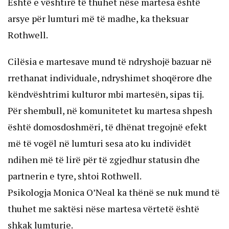
Është e vështirë të thuhet nëse martesa është
arsye për lumturi më të madhe, ka theksuar
Rothwell.
Cilësia e martesave mund të ndryshojë bazuar në
rrethanat individuale, ndryshimet shoqërore dhe
këndvështrimi kulturor mbi martesën, sipas tij.
Për shembull, në komunitetet ku martesa shpesh
është domosdoshmëri, të dhënat tregojnë efekt
më të vogël në lumturi sesa ato ku individët
ndihen më të lirë për të zgjedhur statusin dhe
partnerin e tyre, shtoi Rothwell.
Psikologja Monica O’Neal ka thënë se nuk mund të
thuhet me saktësi nëse martesa vërtetë është
shkak lumturie.