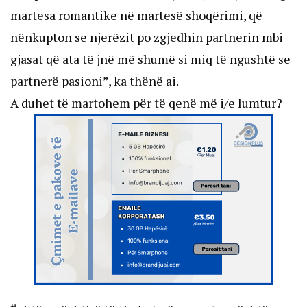
martesa romantike në martesë shoqërimi, që
nënkupton se njerëzit po zgjedhin partnerin mbi
gjasat që ata të jnë më shumë si miq të ngushtë se
partnerë pasioni”, ka thënë ai.
A duhet të martohem për të qenë më i/e lumtur?