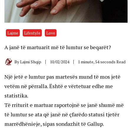
Lajme
Lifestyle
Love
A janë të martuarit më të lumtur se beqarët?
By
Lajmi Shqip
10/02/2024
1 minute, 54 seconds Read
Një jetë e lumtur pas martesës mund të mos jetë
vetëm në përralla. Është e vërtetuar edhe me
statistika.
Të rriturit e martuar raportojnë se janë shumë më
të lumtur se ata që janë në çfarëdo statusi tjetër
marrëdhënieje, sipas sondazhit të Gallup.