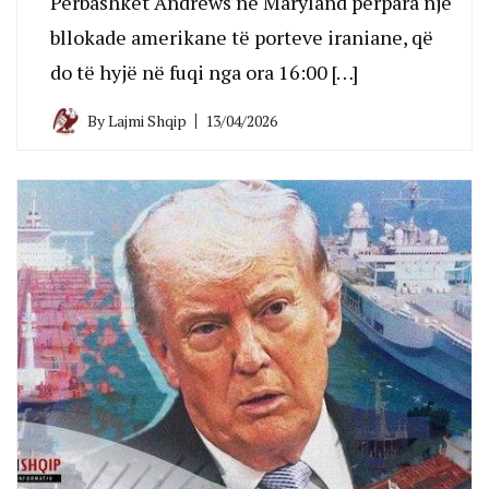
Përbashkët Andrews në Maryland përpara një
bllokade amerikane të porteve iraniane, që
do të hyjë në fuqi nga ora 16:00 […]
By
Lajmi Shqip
13/04/2026