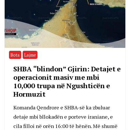
Bota
Lajme
SHBA “blindon” Gjirin: Detajet e
operacionit masiv me mbi
10,000 trupa në Ngushticën e
Hormuzit
Komanda Qendrore e SHBA-së ka zbuluar
detaje mbi bllokadën e porteve iraniane, e
cila filloi në orën 16:00 të hënën. Më shumë