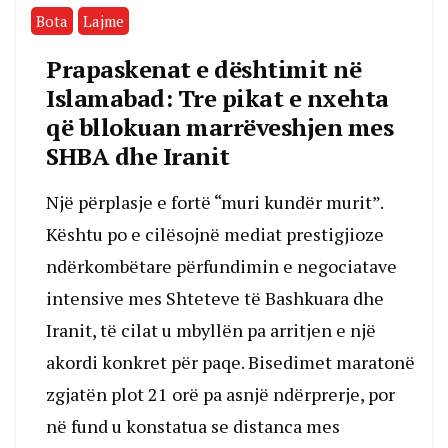
Bota
Lajme
Prapaskenat e dështimit në
Islamabad: Tre pikat e nxehta
që bllokuan marrëveshjen mes
SHBA dhe Iranit
Një përplasje e fortë “muri kundër murit”.
Kështu po e cilësojnë mediat prestigjioze
ndërkombëtare përfundimin e negociatave
intensive mes Shteteve të Bashkuara dhe
Iranit, të cilat u mbyllën pa arritjen e një
akordi konkret për paqe. Bisedimet maratonë
zgjatën plot 21 orë pa asnjë ndërprerje, por
në fund u konstatua se distanca mes