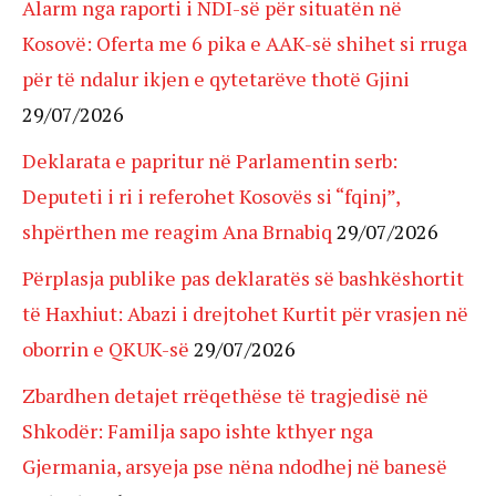
Alarm nga raporti i NDI-së për situatën në
Kosovë: Oferta me 6 pika e AAK-së shihet si rruga
për të ndalur ikjen e qytetarëve thotë Gjini
29/07/2026
Deklarata e papritur në Parlamentin serb:
Deputeti i ri i referohet Kosovës si “fqinj”,
shpërthen me reagim Ana Brnabiq
29/07/2026
Përplasja publike pas deklaratës së bashkëshortit
të Haxhiut: Abazi i drejtohet Kurtit për vrasjen në
oborrin e QKUK-së
29/07/2026
Zbardhen detajet rrëqethëse të tragjedisë në
Shkodër: Familja sapo ishte kthyer nga
Gjermania, arsyeja pse nëna ndodhej në banesë