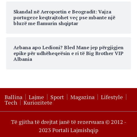
Skandal në Aeroportin e Beogradit: Vajza
portugeze keqtrajtohet veç pse mbante një
bluzë me flamurin shqiptar
Arbana apo Ledioni? Bled Mane jep përgjigjen
epike për udhëheqeësin e ri të Big Brother VIP
Albania
Ballina
Lajme
Sport
Magazina
Lifestyle
Tech
Kuriozitete
Të gjitha të drejtat janë të rezervuara © 2012 -
2023 Portali Lajmishqip