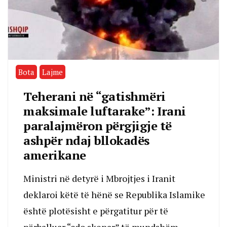
Bota
Lajme
Teherani në “gatishmëri
maksimale luftarake”: Irani
paralajmëron përgjigje të
ashpër ndaj bllokadës
amerikane
Ministri në detyrë i Mbrojtjes i Iranit
deklaroi këtë të hënë se Republika Islamike
është plotësisht e përgatitur për të
përballuar “çdo skenar” të mundshëm