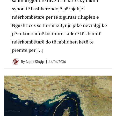
samit urgjent të nivelit të lartë. Ky takim
synon të bashkërendojë përpjekjet
ndërkombëtare për të siguruar rihapjen e
Ngushticës së Hormuzit, një pikë nevralgjike
për ekonominë botërore. Liderë të shumtë
ndërkombëtarë do të mblidhen këtë të
premte për […]
By
Lajmi Shqip
14/04/2026