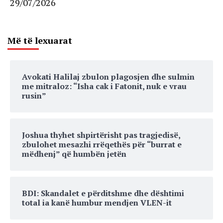
29/07/2026
Më të lexuarat
Avokati Halilaj zbulon plagosjen dhe sulmin
me mitraloz: “Isha cak i Fatonit, nuk e vrau
rusin”
Joshua thyhet shpirtërisht pas tragjedisë,
zbulohet mesazhi rrëqethës për “burrat e
mëdhenj” që humbën jetën
BDI: Skandalet e përditshme dhe dështimi
total ia kanë humbur mendjen VLEN-it