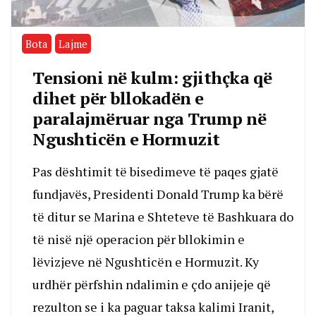
Bota
Lajme
Tensioni në kulm: gjithçka që
dihet për bllokadën e
paralajmëruar nga Trump në
Ngushticën e Hormuzit
Pas dështimit të bisedimeve të paqes gjatë
fundjavës, Presidenti Donald Trump ka bërë
të ditur se Marina e Shteteve të Bashkuara do
të nisë një operacion për bllokimin e
lëvizjeve në Ngushticën e Hormuzit. Ky
urdhër përfshin ndalimin e çdo anijeje që
rezulton se i ka paguar taksa kalimi Iranit,