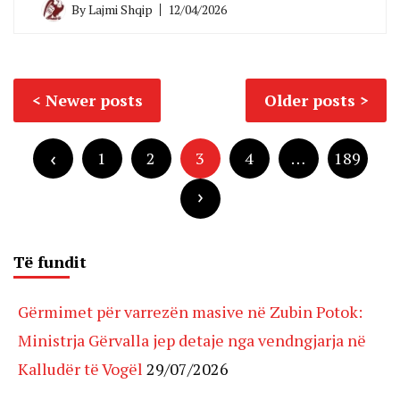
By
Lajmi Shqip
12/04/2026
Posts
Newer posts
Older posts
navigation
Posts
pagination
1
2
3
4
…
189
Të fundit
Gërmimet për varrezën masive në Zubin Potok:
Ministrja Gërvalla jep detaje nga vendngjarja në
Kalludër të Vogël
29/07/2026