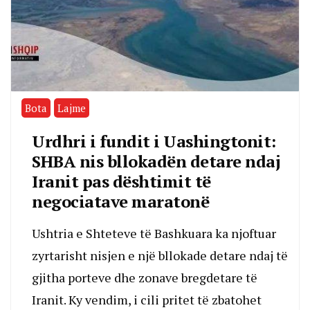
Bota
Lajme
Urdhri i fundit i Uashingtonit:
SHBA nis bllokadën detare ndaj
Iranit pas dështimit të
negociatave maratonë
Ushtria e Shteteve të Bashkuara ka njoftuar
zyrtarisht nisjen e një bllokade detare ndaj të
gjitha porteve dhe zonave bregdetare të
Iranit. Ky vendim, i cili pritet të zbatohet