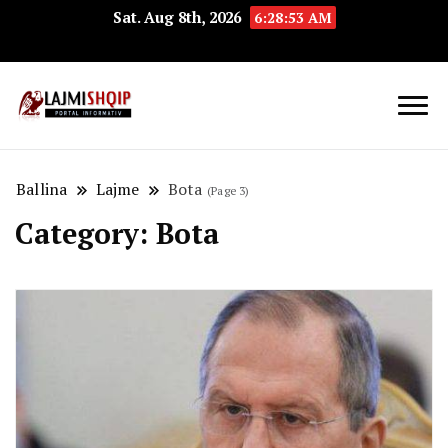
Sat. Aug 8th, 2026
6:28:54 AM
Lajmishqip.net
Lajmishqip
Ballina
Lajme
Bota
(Page 3)
Category:
Bota