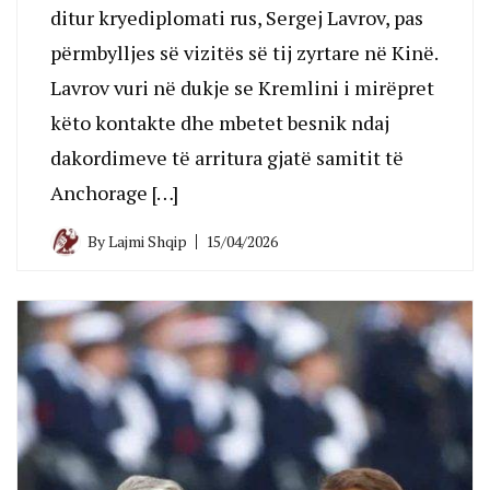
ditur kryediplomati rus, Sergej Lavrov, pas
përmbylljes së vizitës së tij zyrtare në Kinë.
Lavrov vuri në dukje se Kremlini i mirëpret
këto kontakte dhe mbetet besnik ndaj
dakordimeve të arritura gjatë samitit të
Anchorage […]
By
Lajmi Shqip
15/04/2026