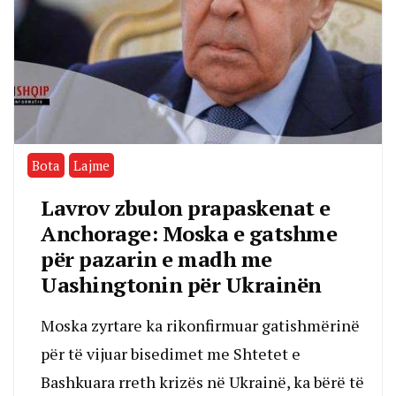
Bota
Lajme
Lavrov zbulon prapaskenat e
Anchorage: Moska e gatshme
për pazarin e madh me
Uashingtonin për Ukrainën
Moska zyrtare ka rikonfirmuar gatishmërinë
për të vijuar bisedimet me Shtetet e
Bashkuara rreth krizës në Ukrainë, ka bërë të