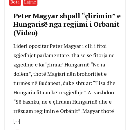
Bota
Lajme
Peter Magyar shpall “çlirimin” e
Hungarisë nga regjimi i Orbanit
(Video)
Lideri opozitar Peter Magyar i cili i fitoi
zgjedhjet parlamentare, tha se se fitorja në
zgjedhje e ka ‘çliruar’ Hungarinë “Ne ia
dolëm”, thotë Magjari nën brohoritjet e
turmës në Budapest, duke shtuar: “Tisa dhe
Hungaria fituan këto zgjedhje”. Ai vazhdon:
“Së bashku, ne e çliruam Hungarinë dhe e
rrëzuam regjimin e Orbánit”. Magyar thotë
[…]