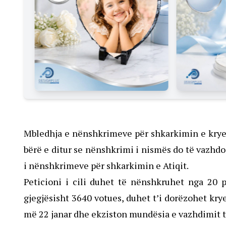
Mbledhja e nënshkrimeve për shkarkimin e kryeta
bërë e ditur se nënshkrimi i nismës do të vazhdo
i nënshkrimeve për shkarkimin e Atiqit.
Peticioni i cili duhet të nënshkruhet nga 20 
gjegjësisht 3640 votues, duhet t’i dorëzohet kry
më 22 janar dhe ekziston mundësia e vazhdimit të 