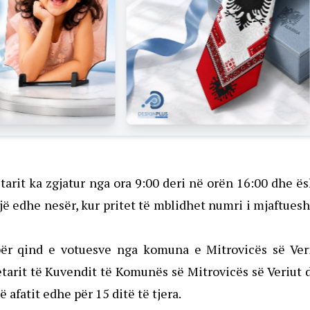
rit ka zgjatur nga ora 9:00 deri në orën 16:00 dhe ë
jë edhe nesër, kur pritet të mblidhet numri i mjaftue
për qind e votuesve nga komuna e Mitrovicës së Veri
etarit të Kuvendit të Komunës së Mitrovicës së Veriut 
afatit edhe për 15 ditë të tjera.