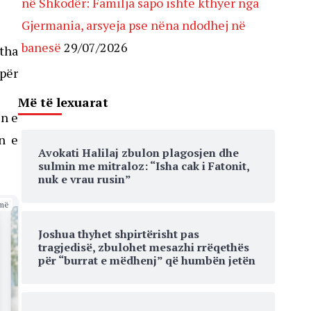
në Shkodër: Familja sapo ishte kthyer nga
Gjermania, arsyeja pse nëna ndodhej në
banesë
29/07/2026
 tha
për
Më të lexuarat
in e
n e
Avokati Halilaj zbulon plagosjen dhe
sulmin me mitraloz: “Isha cak i Fatonit,
nuk e vrau rusin”
më
Joshua thyhet shpirtërisht pas
tragjedisë, zbulohet mesazhi rrëqethës
për “burrat e mëdhenj” që humbën jetën