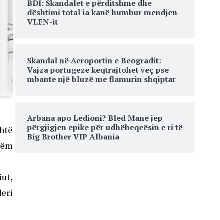
BDI: Skandalet e përditshme dhe
dështimi total ia kanë humbur mendjen
VLEN-it
Skandal në Aeroportin e Beogradit:
Vajza portugeze keqtrajtohet veç pse
mbante një bluzë me flamurin shqiptar
Arbana apo Ledioni? Bled Mane jep
përgjigjen epike për udhëheqeësin e ri të
shtë
Big Brother VIP Albania
shëm
ut,
deri