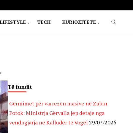
LIFESTYLE
TECH
KURIOZITETE
re
Të fundit
Gërmimet për varrezën masive në Zubin
Potok: Ministrja Gërvalla jep detaje nga
vendngjarja në Kalludër të Vogël
29/07/2026