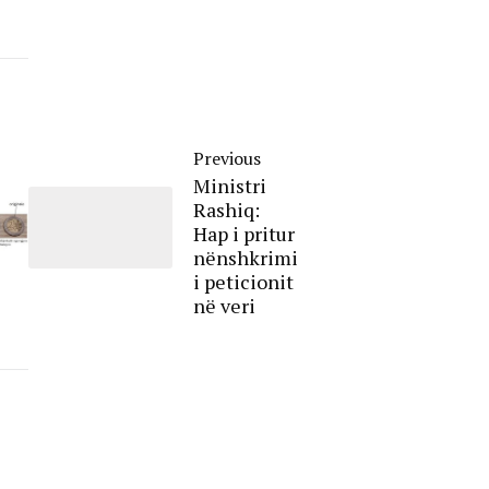
Previous
Ministri
Rashiq:
Hap i pritur
nënshkrimi
i peticionit
në veri