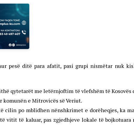
r pesë ditë para afatit, pasi grupi nismëtar nuk ki
jithë qytetarët me letërnjoftim të vlefshëm të Kosovës
për komunën e Mitrovicës së Veriut.
r të cilin po mblidhen nënshkrimet e dorëheqjes, ka m
të vitit të kaluar, pas zgjedhjeve lokale të bojkotuara