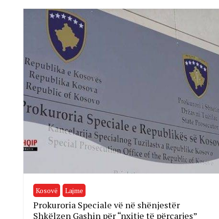
Kosovë
Lajme
Prokuroria Speciale vë në shënjestër
Shkëlzen Gashin për “nxitje të përçarjes”