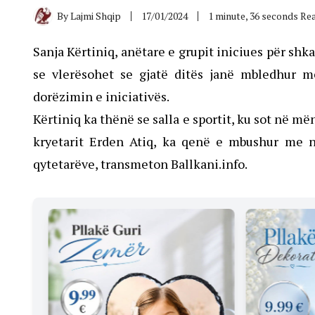
By
Lajmi Shqip
17/01/2024
1 minute, 36 seconds Re
Sanja Kërtiniq, anëtare e grupit iniciues për shk
se vlerësohet se gjatë ditës janë mbledhur
dorëzimin e iniciativës.
Kërtiniq ka thënë se salla e sportit, ku sot në m
kryetarit Erden Atiq, ka qenë e mbushur me 
qytetarëve, transmeton Ballkani.info.