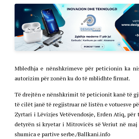
Mbledhja e nënshkrimeve për peticionin ka nisu
autorizim për zonën ku do të mblidhte firmat.
Të drejtën e nënshkrimit të peticionit kanë të g
të cilët janë të regjistruar në listën e votuesve 
Zyrtari i Lëvizjes Vetëvendosje, Erden Atiq, pë
detyrën si kryetar i Mitrovicës së Veriut në maj 
shumica e partive serbe./Ballkani.info