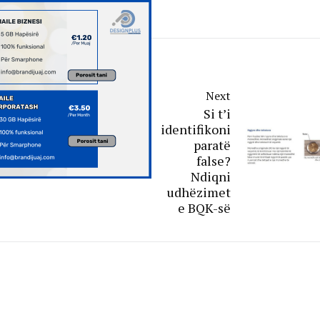
Next
Si t’i
identifikoni
paratë
false?
Ndiqni
udhëzimet
e BQK-së