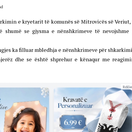
ad
arkimin e kryetarit të komunës së Mitrovicës së Veriut,
 më shumë se gjysma e nënshkrimeve të nevojshme 
ëngjes ka filluar mbledhja e nënshkrimeve për shkarkim
njerëz dhe se është shprehur e kënaqur me reagimi
Rekla