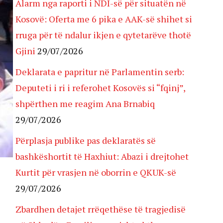
Alarm nga raporti i NDI-së për situatën në
Kosovë: Oferta me 6 pika e AAK-së shihet si
rruga për të ndalur ikjen e qytetarëve thotë
Gjini
29/07/2026
Deklarata e papritur në Parlamentin serb:
Deputeti i ri i referohet Kosovës si “fqinj”,
shpërthen me reagim Ana Brnabiq
29/07/2026
Përplasja publike pas deklaratës së
bashkëshortit të Haxhiut: Abazi i drejtohet
Kurtit për vrasjen në oborrin e QKUK-së
29/07/2026
Zbardhen detajet rrëqethëse të tragjedisë