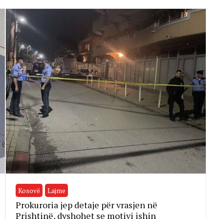
Kosovë
Lajme
Prokuroria jep detaje për vrasjen në
Prishtinë, dyshohet se motivi ishin