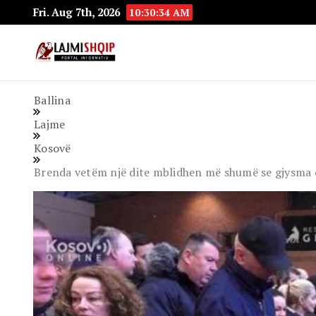
Fri. Aug 7th, 2026
10:30:35 AM
Lajmishqip.net
Lajmishqip
Ballina
Lajme
Kosovë
Brenda vetëm një dite mblidhen më shumë se gjysma e