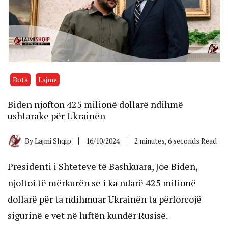
Bota
Lajme
Biden njofton 425 milionë dollarë ndihmë
ushtarake për Ukrainën
By
Lajmi Shqip
16/10/2024
2 minutes, 6 seconds Read
Presidenti i Shteteve të Bashkuara, Joe Biden,
njoftoi të mërkurën se i ka ndarë 425 milionë
dollarë për ta ndihmuar Ukrainën ta përforcojë
sigurinë e vet në luftën kundër Rusisë.