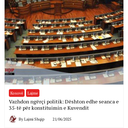
Kosovë
Lajme
Vazhdon ngërçi politik: Dështon edhe seanca e
35-të për konstituimin e Kuvendit
By
Lajmi Shqip
21/06/2025