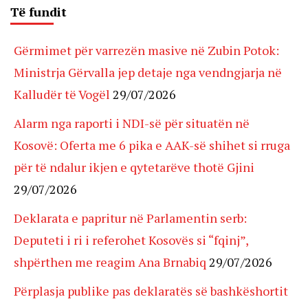
Të fundit
Gërmimet për varrezën masive në Zubin Potok:
Ministrja Gërvalla jep detaje nga vendngjarja në
Kalludër të Vogël
29/07/2026
Alarm nga raporti i NDI-së për situatën në
Kosovë: Oferta me 6 pika e AAK-së shihet si rruga
për të ndalur ikjen e qytetarëve thotë Gjini
29/07/2026
Deklarata e papritur në Parlamentin serb:
Deputeti i ri i referohet Kosovës si “fqinj”,
shpërthen me reagim Ana Brnabiq
29/07/2026
Përplasja publike pas deklaratës së bashkëshortit