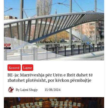
Kosovë
Lajme
BE-ja: Marrëveshja për Urën e Ibrit duhet të
zbatohet plotësisht, por kërkon përmbajtje
By
Lajmi Shqip
15/08/2024