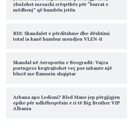
zbulohet mesazhi rrëqethës për “burrat e
mëdhenj” që humbën jetën
BDI: Skandalet e përditshme dhe dështimi
total ia kanë humbur mendjen VLEN-it
Skandal në Aeroportin e Beogradit: Vajza
portugeze keqtrajtohet veç pse mbante një
bluzë me flamurin shqiptar
Arbana apo Ledioni? Bled Mane jep përgjigjen
epike për udhëheqeësin e ri të Big Brother VIP
Albania