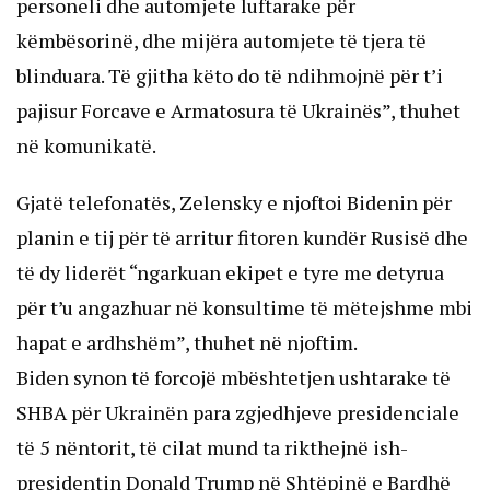
personeli dhe automjete luftarake për
këmbësorinë, dhe mijëra automjete të tjera të
blinduara. Të gjitha këto do të ndihmojnë për t’i
pajisur Forcave e Armatosura të Ukrainës”, thuhet
në komunikatë.
Gjatë telefonatës, Zelensky e njoftoi Bidenin për
planin e tij për të arritur fitoren kundër Rusisë dhe
të dy liderët “ngarkuan ekipet e tyre me detyrua
për t’u angazhuar në konsultime të mëtejshme mbi
hapat e ardhshëm”, thuhet në njoftim.
Biden synon të forcojë mbështetjen ushtarake të
SHBA për Ukrainën para zgjedhjeve presidenciale
të 5 nëntorit, të cilat mund ta rikthejnë ish-
presidentin Donald Trump në Shtëpinë e Bardhë