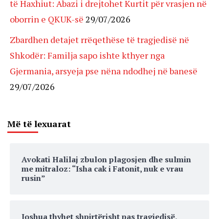
të Haxhiut: Abazi i drejtohet Kurtit për vrasjen në
oborrin e QKUK-së
29/07/2026
Zbardhen detajet rrëqethëse të tragjedisë në
Shkodër: Familja sapo ishte kthyer nga
Gjermania, arsyeja pse nëna ndodhej në banesë
29/07/2026
Më të lexuarat
Avokati Halilaj zbulon plagosjen dhe sulmin
me mitraloz: “Isha cak i Fatonit, nuk e vrau
rusin”
Joshua thyhet shpirtërisht pas tragjedisë,