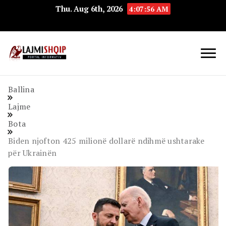
Thu. Aug 6th, 2026
4:07:57 AM
Lajmishqip.net
Lajmishqip
Ballina
Lajme
Bota
Biden njofton 425 milionë dollarë ndihmë ushtarake
për Ukrainën