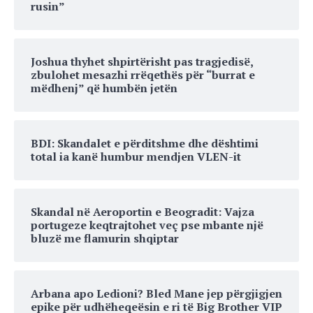
rusin”
Joshua thyhet shpirtërisht pas tragjedisë,
zbulohet mesazhi rrëqethës për “burrat e
mëdhenj” që humbën jetën
BDI: Skandalet e përditshme dhe dështimi
total ia kanë humbur mendjen VLEN-it
Skandal në Aeroportin e Beogradit: Vajza
portugeze keqtrajtohet veç pse mbante një
bluzë me flamurin shqiptar
Arbana apo Ledioni? Bled Mane jep përgjigjen
epike për udhëheqeësin e ri të Big Brother VIP