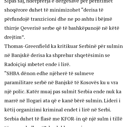
Sipas saj, ndërprerja e dërgesave për përfitimet
shoqërore duhet të minimizohet “derisa të
përfundojë tranzicioni dhe ne po ashtu i bëjmë
thirrje Qeverisë serbe që të bashkëpunojë në këtë
drejtim”.
Thomas-Greenfield ka kritikuar Serbinë për sulmin
në Banjskë derisa ka shprehur shqetësimin se
Radoiçiqi mbetet ende i lirë.
“SHBA dënon edhe njëherë të sulmeve
paramilitare serbë në Banjskë të Kosovës ku u vra
një polic. Katër muaj pas sulmit Serbia ende nuk ka
marrë në llogari ata që e kanë bërë sulmin. Lideri i
këtij organizimi kriminal endet i lirë në Serbi.
Serbia duhet të flasë me KFOR-in që një sulm i tillë