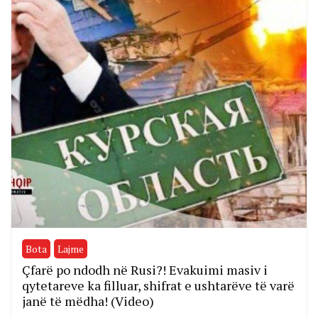
Bota
Lajme
Çfarë po ndodh në Rusi?! Evakuimi masiv i
qytetareve ka filluar, shifrat e ushtarëve të varë
janë të mëdha! (Video)