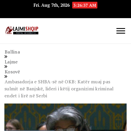
Fri. Aug 7th, 2026
3:26:38 AM
Lajmishqip.net
Lajmishqip
Ballina
Lajme
Kosovë
Ambasadorja e SHBA-së në OKB: Katër muaj pas
sulmit në Banjskë, lideri i këtij organizimi kriminal
endet i lirë në Serbi