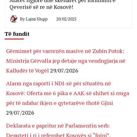
Afatet ligjore dhe skenarët për formimin e
Qeverisë së re në Kosovë!
By
Lajmi Shqip
20/02/2025
Të fundit
Gërmimet për varrezën masive në Zubin Potok:
Ministrja Gërvalla jep detaje nga vendngjarja në
Kalludër të Vogël
29/07/2026
Alarm nga raporti i NDI-së për situatën në
Kosovë: Oferta me 6 pika e AAK-së shihet si rruga
për të ndalur ikjen e qytetarëve thotë Gjini
29/07/2026
Deklarata e papritur në Parlamentin serb:
Deputeti i ri i referohet Kosovës si “fqinj”,