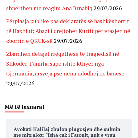
shpërthen me reagim Ana Brnabiq
29/07/2026
Përplasja publike pas deklaratës së bashkëshortit
të Haxhiut: Abazi i drejtohet Kurtit për vrasjen në
oborrin e QKUK-së
29/07/2026
Zbardhen detajet rrëqethëse të tragjedisë në
Shkodër: Familja sapo ishte kthyer nga
Gjermania, arsyeja pse nëna ndodhej në banesë
29/07/2026
Më të lexuarat
Avokati Halilaj zbulon plagosjen dhe sulmin
me mitraloz: “Isha cak i Fatonit, nuk e vrau