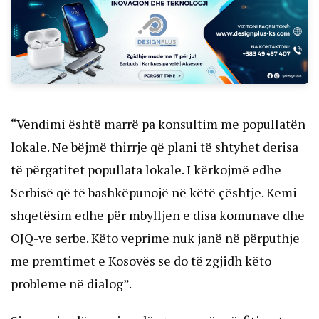
“Vendimi është marrë pa konsultim me popullatën
lokale. Ne bëjmë thirrje që plani të shtyhet derisa
të përgatitet popullata lokale. I kërkojmë edhe
Serbisë që të bashkëpunojë në këtë çështje. Kemi
shqetësim edhe për mbylljen e disa komunave dhe
OJQ-ve serbe. Këto veprime nuk janë në përputhje
me premtimet e Kosovës se do të zgjidh këto
probleme në dialog”.