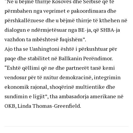
“Ne u bëjmë thirrje Kosovës dhe Serbisë që të
përmbahen nga veprimet e pakoordinuara dhe
përshkallëzuese dhe u bëjmë thirrje të kthehen në
dialogun e ndërmjetësuar nga BE-ja, që SHBA-ja
vazhdon ta mbështesë fuqishëm”.
Ajo tha se Uashingtoni është i përkushtuar për
paqe dhe stabilitet në Ballkanin Perëndimor.
“Është qëllimi që ne dhe partnerët tanë kemi
vendosur për të nxitur demokracinë, integrimin
ekonomik rajonal, shoqërinë multientike dhe
sundimin e ligjit”, tha ambasadorja amerikane në
OKB, Linda Thomas-Greenfield.