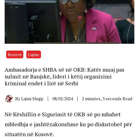
Kosovë
Lajme
Ambasadorja e SHBA-së në OKB: Katër muaj pas
sulmit në Banjskë, lideri i këtij organizimi
kriminal endet i lirë në Serbi
By
Lajmi Shqip
08/02/2024
2 minutes, 3 seconds Read
Në Këshillin e Sigurimit të OKB-së po mbahet
mbledhja e jashtëzakonshme ku po diskutohet për
situatën në Kosovë.