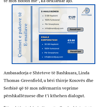
të mos ndodh më”, ka deklaruar ajo.
Ambasadorja e Shteteve të Bashkuara, Linda
Thomas-Greenfield, u bëri thirrje Kosovës dhe
Serbisë që të mos ndërmarrin veprime
përshkallëzuese dhe t’i kthehen dialogut.