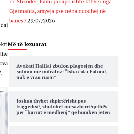
në Shkodër: Familja sapo ishte kthyer nga
Gjermania, arsyeja pse nëna ndodhej në
banesë
29/07/2026
daj
Më të lexuarat
ekti
 dhe
sova
Avokati Halilaj zbulon plagosjen dhe
sulmin me mitraloz: “Isha cak i Fatonit,
.
nuk e vrau rusin”
më
Joshua thyhet shpirtërisht pas
tragjedisë, zbulohet mesazhi rrëqethës
për “burrat e mëdhenj” që humbën jetën