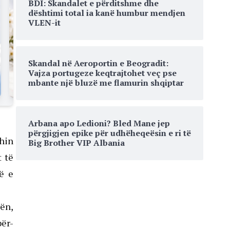
BDI: Skandalet e përditshme dhe
dështimi total ia kanë humbur mendjen
VLEN-it
Skandal në Aeroportin e Beogradit:
Vajza portugeze keqtrajtohet veç pse
mbante një bluzë me flamurin shqiptar
Arbana apo Ledioni? Bled Mane jep
përgjigjen epike për udhëheqeësin e ri të
shin
Big Brother VIP Albania
t të
të e
vën,
bër-