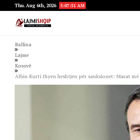
Thu. Aug 6th, 2026
5:07:52 AM
Lajmishqip.net
Lajmishqip
Ballina
Lajme
Kosovë
Albin Kurti thyen heshtjen për sanksionet: Masat më t