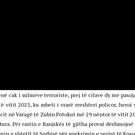
në cak i sulmeve terroriste, prej të cilave dy me pasoj
 vitit 2023, ku mbeti i vrarë rreshteri policor, heroi
cit në Varagë të Zubin Potokut më 29 nëntor të vitit 2
ura. Për rastin e Banjskës të gjitha provat dëshmojnë
min e shtetit të Serbisë për aneksimin e veriut të Kos