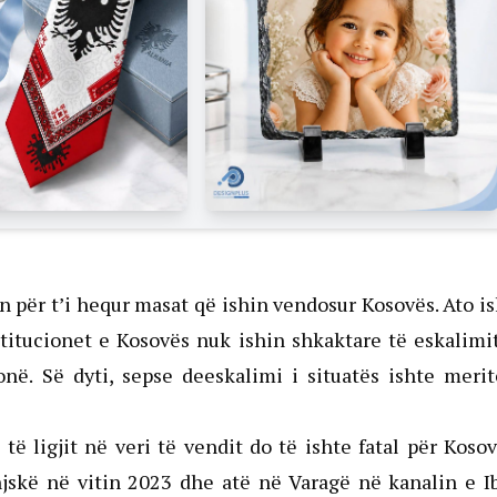
për t’i hequr masat që ishin vendosur Kosovës. Ato i
stitucionet e Kosovës nuk ishin shkaktare të eskalimi
në. Së dyti, sepse deeskalimi i situatës ishte meri
ë ligjit në veri të vendit do të ishte fatal për Koso
jskë në vitin 2023 dhe atë në Varagë në kanalin e I