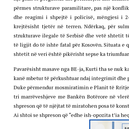
përmes strukturave paramilitare, pas një konfli
dhe reagimi i shpejtë i policisë, mëngjesi i 2
krejtësisht tjetër në terren. Ndërkaq, për sul
strukturave ilegale të Serbisë dhe vetë shtetit 
të ligjit do të ishte fatal për Kosovën. Situata e
shtetit në veri është pikërisht sepse ka triumfuar 
Pavarësisht masave nga BE-ja, Kurti tha se nuk 
kanë mbetur të përkushtuar ndaj integrimit dhe 
Duke përmendur mosmiratimin e Planit të Rritje
tri marrëveshjeve me Bankën Botërore në vlerë 
shpreson që të njëjtat të miratohen posa të konst
Ai shtoi se shpreson që “edhe ish-opozita t’ia he