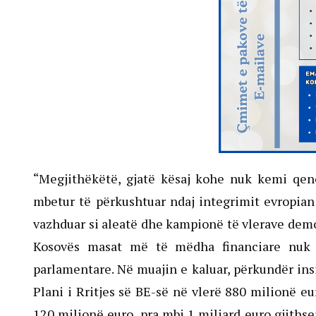
“Megjithëkëtë, gjatë kësaj kohe nuk kemi qe
mbetur të përkushtuar ndaj integrimit evropian
vazhduar si aleatë dhe kampionë të vlerave demo
Kosovës masat më të mëdha financiare nuk i
parlamentare. Në muajin e kaluar, përkundër ins
Plani i Rritjes së BE-së në vlerë 880 milionë 
120 milionë euro, pra mbi 1 miliard euro gjithse