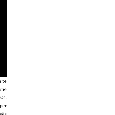
a të
 ynë
024.
 për
ovës