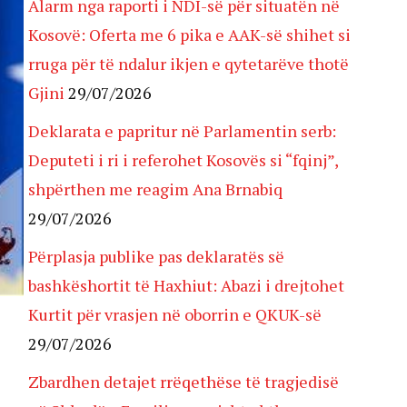
Alarm nga raporti i NDI-së për situatën në
Kosovë: Oferta me 6 pika e AAK-së shihet si
rruga për të ndalur ikjen e qytetarëve thotë
Gjini
29/07/2026
Deklarata e papritur në Parlamentin serb:
Deputeti i ri i referohet Kosovës si “fqinj”,
shpërthen me reagim Ana Brnabiq
29/07/2026
Përplasja publike pas deklaratës së
bashkëshortit të Haxhiut: Abazi i drejtohet
Kurtit për vrasjen në oborrin e QKUK-së
29/07/2026
Zbardhen detajet rrëqethëse të tragjedisë