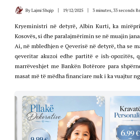
By
Lajmi Shqip
19/12/2025
3 minutes, 33 seconds R
Kryeministri në detyrë, Albin Kurti, ka mirëp
Kosovës, si dhe paralajmërimin se në muajin janar 
Ai, në mbledhjen e Qeverisë në detyrë, tha se mas
qeveritar akuzoi edhe partitë e ish-opozitës, 
marrëveshjet me Bankën Botërore para shpërndar
masat më të mëdha financiare nuk i ka vuajtur ng