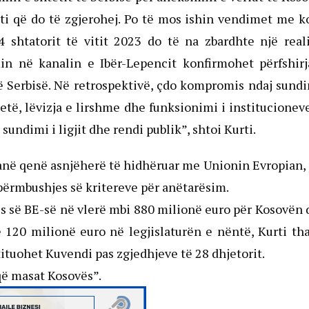
kti që do të zgjerohej. Po të mos ishin vendimet me 
4 shtatorit të vitit 2023 do të na zbardhte një real
min në kanalin e Ibër-Lepencit konfirmohet përfshir
të Serbisë. Në retrospektivë, çdo kompromis ndaj sund
 qetë, lëvizja e lirshme dhe funksionimi i institucionev
sundimi i ligjit dhe rendi publik”, shtoi Kurti.
kanë qenë asnjëherë të hidhëruar me Unionin Evropian,
përmbushjes së kritereve për anëtarësim.
s së BE-së në vlerë mbi 880 milionë euro për Kosovën
120 milionë euro në legjislaturën e nëntë, Kurti th
ituohet Kuvendi pas zgjedhjeve të 28 dhjetorit.
që masat Kosovës”.