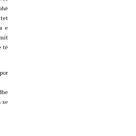
kohë
itet
ja e
imit
e të
 por
 dhe
a se