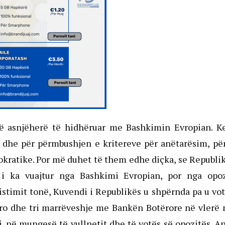
në asnjëherë të hidhëruar me Bashkimin Evropian. K
 dhe për përmbushjen e kritereve për anëtarësim, pë
kratike. Por më duhet të them edhe diçka, se Republi
 ka vuajtur nga Bashkimi Evropian, por nga opoz
istimit tonë, Kuvendi i Republikës u shpërnda pa u vo
euro dhe tri marrëveshje me Bankën Botërore në vlerë
j, në mungesë të vullnetit dhe të votës së opozitës. A