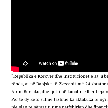
“Republika e Kosovës dhe institucionet e saj u bë
rënda, ai në Banjskë të Zveçanit më 24 shtator të
Afrim Bunjaku, dhe tjetri në kanalin e Ibër-Lepen
Për të dy këto sulme tashmë ka aktakuza të ngrit
një plan të përgatitur me përfshirjen dhe financi