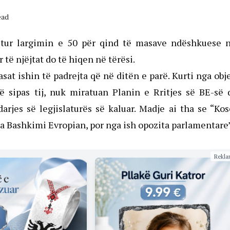
ead
ritur largimin e 50 për qind të masave ndëshkuese n
të njëjtat do të hiqen në tërësi.
at ishin të padrejta që në ditën e parë. Kurti nga obj
që sipas tij, nuk miratuan Planin e Rritjes së BE-së
jes së legjislaturës së kaluar. Madje ai tha se “Ko
a Bashkimi Evropian, por nga ish opozita parlamentare”
Rekla