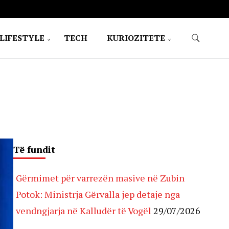
LIFESTYLE
TECH
KURIOZITETE
Të fundit
Gërmimet për varrezën masive në Zubin
Potok: Ministrja Gërvalla jep detaje nga
vendngjarja në Kalludër të Vogël
29/07/2026