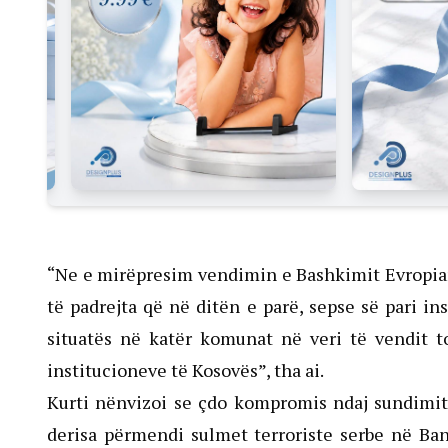
“Ne e mirëpresim vendimin e Bashkimit Evropian 
të padrejta që në ditën e parë, sepse së pari in
situatës në katër komunat në veri të vendit to
institucioneve të Kosovës”, tha ai.
Kurti nënvizoi se çdo kompromis ndaj sundimit t
derisa përmendi sulmet terroriste serbe në Ban