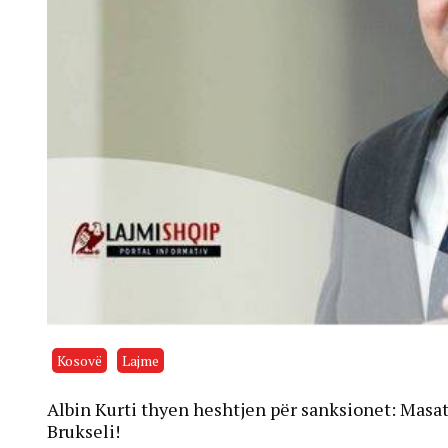
Kosovë
Lajme
Albin Kurti thyen heshtjen për sanksionet: Masat
Brukseli!