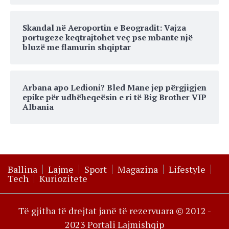
Skandal në Aeroportin e Beogradit: Vajza
portugeze keqtrajtohet veç pse mbante një
bluzë me flamurin shqiptar
Arbana apo Ledioni? Bled Mane jep përgjigjen
epike për udhëheqeësin e ri të Big Brother VIP
Albania
Ballina
Lajme
Sport
Magazina
Lifestyle
Tech
Kuriozitete
Të gjitha të drejtat janë të rezervuara © 2012 -
2023 Portali Lajmishqip