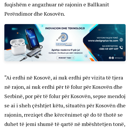
fuqishëm e angazhuar në rajonin e Ballkanit
Perëndimor dhe Kosovën.
“Ai erdhi në Kosovë, ai nuk erdhi për vizita të tjera
në rajon, ai nuk erdhi për të folur për Kosovën dhe
Serbinë, por për të folur për Kosovën, sepse mendoj
se ai i sheh çështjet këtu, situatën për Kosovën dhe
rajonin, rreziqet dhe kërcënimet që do të thotë se
duhet të jemi shumë të qartë në mbështetjen tonë,