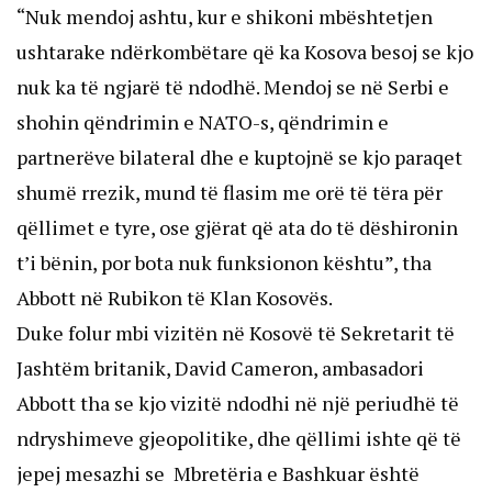
“Nuk mendoj ashtu, kur e shikoni mbështetjen
ushtarake ndërkombëtare që ka Kosova besoj se kjo
nuk ka të ngjarë të ndodhë. Mendoj se në Serbi e
shohin qëndrimin e NATO-s, qëndrimin e
partnerëve bilateral dhe e kuptojnë se kjo paraqet
shumë rrezik, mund të flasim me orë të tëra për
qëllimet e tyre, ose gjërat që ata do të dëshironin
t’i bënin, por bota nuk funksionon kështu”, tha
Abbott në Rubikon të Klan Kosovës.
Duke folur mbi vizitën në Kosovë të Sekretarit të
Jashtëm britanik, David Cameron, ambasadori
Abbott tha se kjo vizitë ndodhi në një periudhë të
ndryshimeve gjeopolitike, dhe qëllimi ishte që të
jepej mesazhi se Mbretëria e Bashkuar është