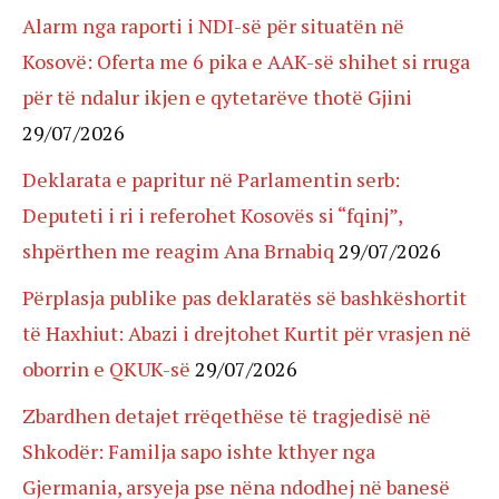
Alarm nga raporti i NDI-së për situatën në
Kosovë: Oferta me 6 pika e AAK-së shihet si rruga
për të ndalur ikjen e qytetarëve thotë Gjini
29/07/2026
Deklarata e papritur në Parlamentin serb:
Deputeti i ri i referohet Kosovës si “fqinj”,
shpërthen me reagim Ana Brnabiq
29/07/2026
Përplasja publike pas deklaratës së bashkëshortit
të Haxhiut: Abazi i drejtohet Kurtit për vrasjen në
oborrin e QKUK-së
29/07/2026
Zbardhen detajet rrëqethëse të tragjedisë në
Shkodër: Familja sapo ishte kthyer nga
Gjermania, arsyeja pse nëna ndodhej në banesë