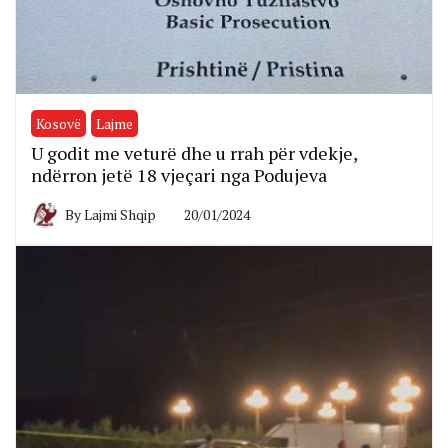
Kosovë
Lajme
U godit me veturë dhe u rrah për vdekje,
ndërron jetë 18 vjeçari nga Podujeva
By
Lajmi Shqip
20/01/2024