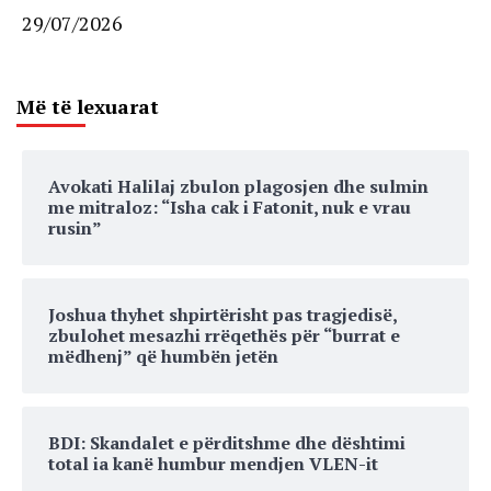
29/07/2026
Më të lexuarat
Avokati Halilaj zbulon plagosjen dhe sulmin
me mitraloz: “Isha cak i Fatonit, nuk e vrau
rusin”
Joshua thyhet shpirtërisht pas tragjedisë,
zbulohet mesazhi rrëqethës për “burrat e
mëdhenj” që humbën jetën
BDI: Skandalet e përditshme dhe dështimi
total ia kanë humbur mendjen VLEN-it