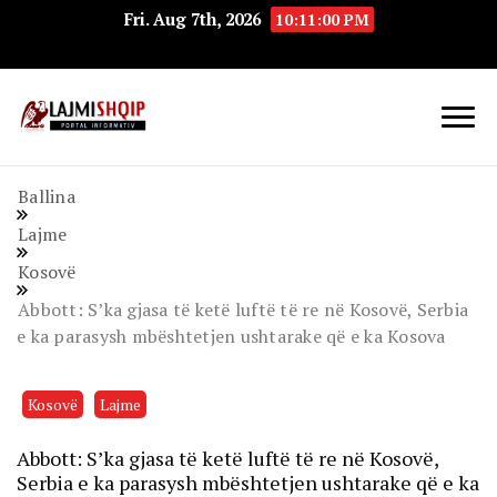
Fri. Aug 7th, 2026
10:11:01 PM
Lajmishqip.net
Lajmishqip
Ballina
Lajme
Kosovë
Abbott: S’ka gjasa të ketë luftë të re në Kosovë, Serbia
e ka parasysh mbështetjen ushtarake që e ka Kosova
Kosovë
Lajme
Abbott: S’ka gjasa të ketë luftë të re në Kosovë,
Serbia e ka parasysh mbështetjen ushtarake që e ka