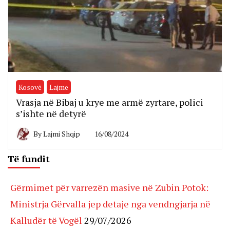
Kosovë
Lajme
Vrasja në Bibaj u krye me armë zyrtare, polici
s’ishte në detyrë
By
Lajmi Shqip
16/08/2024
Të fundit
Gërmimet për varrezën masive në Zubin Potok:
Ministrja Gërvalla jep detaje nga vendngjarja në
Kalludër të Vogël
29/07/2026