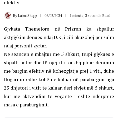
efektiv!
By
Lajmi Shqip
06/02/2024
1 minute, 3 seconds Read
Gjykata Themelore në Prizren ka shpallur
aktgjykim dënues ndaj D.K, i cili akuzohej për sulm
ndaj personit zyrtar.
Në seancën e mbajtur më 5 shkurt, trupi gjykues e
shpalli fajtor dhe të njëjtit i ka shqiptuar dënimin
me burgim efektiv në kohëzgjatje prej 1 viti, duke
llogaritur edhe kohën e kaluar në paraburgim nga
23 dhjetori i vitit të kaluar, deri sivjet më 5 shkurt,
kur me aktvendim të veçantë i është ndërprerë
masa e paraburgimit.