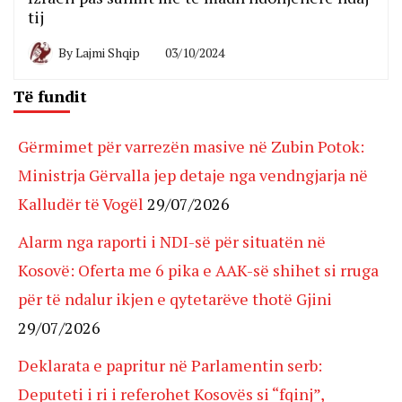
tij
By
Lajmi Shqip
03/10/2024
Të fundit
Gërmimet për varrezën masive në Zubin Potok:
Ministrja Gërvalla jep detaje nga vendngjarja në
Kalludër të Vogël
29/07/2026
Alarm nga raporti i NDI-së për situatën në
Kosovë: Oferta me 6 pika e AAK-së shihet si rruga
për të ndalur ikjen e qytetarëve thotë Gjini
29/07/2026
Deklarata e papritur në Parlamentin serb:
Deputeti i ri i referohet Kosovës si “fqinj”,