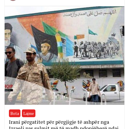
Bota
Lajme
Irani përgatitet për përgjigje të ashpër nga
Izraeli pas sulmit më të madh ndonjëherë ndaj