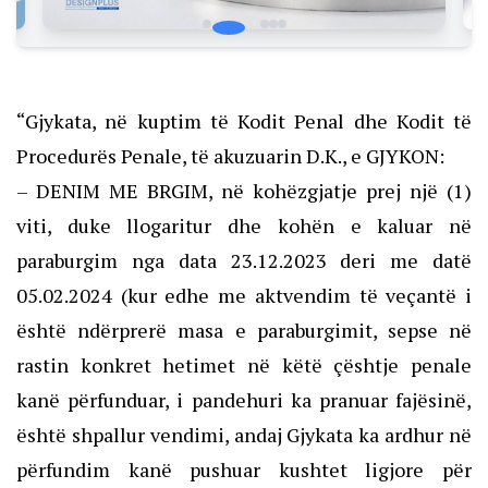
“Gjykata, në kuptim të Kodit Penal dhe Kodit të
Procedurës Penale, të akuzuarin D.K., e GJYKON:
– DENIM ME BRGIM, në kohëzgjatje prej një (1)
viti, duke llogaritur dhe kohën e kaluar në
paraburgim nga data 23.12.2023 deri me datë
05.02.2024 (kur edhe me aktvendim të veçantë i
është ndërprerë masa e paraburgimit, sepse në
rastin konkret hetimet në këtë çështje penale
kanë përfunduar, i pandehuri ka pranuar fajësinë,
është shpallur vendimi, andaj Gjykata ka ardhur në
përfundim kanë pushuar kushtet ligjore për