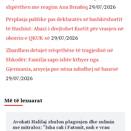
shpërthen me reagim Ana Brnabiq
29/07/2026
Përplasja publike pas deklaratës së bashkëshortit
të Haxhiut: Abazi i drejtohet Kurtit për vrasjen në
oborrin e QKUK-së
29/07/2026
Zbardhen detajet rrëqethëse të tragjedisë në
Shkodër: Familja sapo ishte kthyer nga
Gjermania, arsyeja pse nëna ndodhej në banesë
29/07/2026
Më të lexuarat
Avokati Halilaj zbulon plagosjen dhe sulmin
me mitraloz: “Isha cak i Fatonit, nuk e vrau