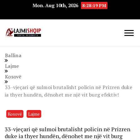
Mon. Aug 10th, 2026
8:28:20 PM
Lajmishqip.net
Lajmishqip
Ballina
Lajme
Kosovë
33-vjeçari që sulmoi brutalisht policin në Prizren duke
ia thyer hundën, dënohet me një vit burg efektiv!
Kosovë
Lajme
33-vjeçari që sulmoi brutalisht policin në Prizren
duke ia thyer hundën, dënohet me një vit burg