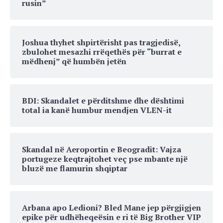
rusin”
Joshua thyhet shpirtërisht pas tragjedisë,
zbulohet mesazhi rrëqethës për “burrat e
mëdhenj” që humbën jetën
BDI: Skandalet e përditshme dhe dështimi
total ia kanë humbur mendjen VLEN-it
Skandal në Aeroportin e Beogradit: Vajza
portugeze keqtrajtohet veç pse mbante një
bluzë me flamurin shqiptar
Arbana apo Ledioni? Bled Mane jep përgjigjen
epike për udhëheqeësin e ri të Big Brother VIP