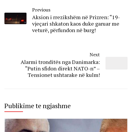
Previous
Aksion i rrezikshëm në Prizren: “19-
vjeçari shkaton kaos duke garuar me
veturë, përfundon në burg!
Next
Alarmi tronditës nga Danimarka:
“Putin sfidon direkt NATO-n” –
Tensionet ushtarake në kulm!
Publikime te ngjashme