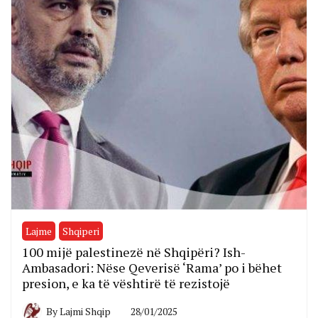
Lajme
Shqiperi
100 mijë palestinezë në Shqipëri? Ish-
Ambasadori: Nëse Qeverisë ‘Rama’ po i bëhet
presion, e ka të vështirë të rezistojë
By
Lajmi Shqip
28/01/2025