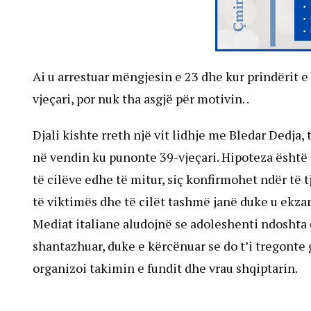
Ai u arrestuar mëngjesin e 23 dhe kur prindërit e
vjeçari, por nuk tha asgjë për motivin. .
Djali kishte rreth një vit lidhje me Bledar Dedja,
në vendin ku punonte 39-vjeçari. Hipoteza është s
të cilëve edhe të mitur, siç konfirmohet ndër të t
të viktimës dhe të cilët tashmë janë duke u ekza
Mediat italiane aludojnë se adoleshenti ndoshta 
shantazhuar, duke e kërcënuar se do t’i tregonte g
organizoi takimin e fundit dhe vrau shqiptarin.