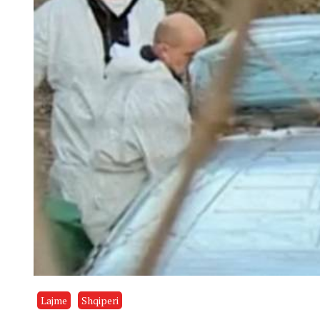
Lajme
Shqiperi