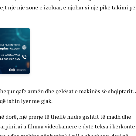
jt një një zonë e izoluar, e njohur si një pikë takimi pë
a hequr qafe armën dhe çelësat e makinës së shqiptarit. 
që ishin lyer me gjak.
ë dorë, një prerje të thellë midis gishtit të madh dhe
Carpini, ai u filmua videokamerë e dytë teksa i kërkonte