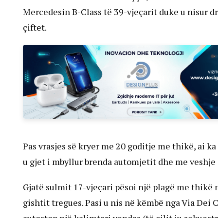
Mercedesin B-Class të 39-vjeçarit duke u nisur dre
çiftet.
Pas vrasjes së kryer me 20 goditje me thikë, ai k
u gjet i mbyllur brenda automjetit dhe me veshje 
Gjatë sulmit 17-vjeçari pësoi një plagë me thikë n
gishtit tregues. Pasi u nis në këmbë nga Via Dei 