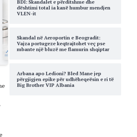
BDI: Skandalet e përditshme dhe
dështimi total ia kanë humbur mendjen
VLEN-it
Skandal në Aeroportin e Beogradit:
Vajza portugeze keqtrajtohet veç pse
mbante një bluzë me flamurin shqiptar
Arbana apo Ledioni? Bled Mane jep
përgjigjen epike për udhëheqeësin e ri të
Big Brother VIP Albania
me
ë
e