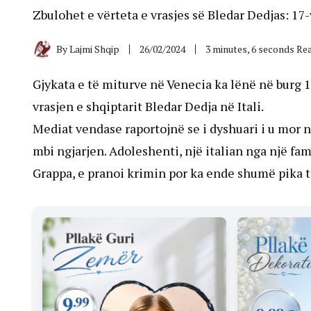
Zbulohet e vërteta e vrasjes së Bledar Dedjas: 17-
By
Lajmi Shqip
26/02/2024
3 minutes, 6 seconds Re
Gjykata e të miturve në Venecia ka lënë në burg 17
vrasjen e shqiptarit Bledar Dedja në Itali.
Mediat vendase raportojnë se i dyshuari i u mor n
mbi ngjarjen. Adoleshenti, një italian nga një f
Grappa, e pranoi krimin por ka ende shumë pika t