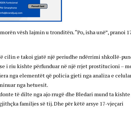
 morën vësh lajmin u tronditën. “Po, isha unë”, pranoi 1
 të cilin e takoi gjatë një periudhe ndërrimi shkollë-pu
e i riu kishte përfunduar në një rrjet prostitucioni – m
jera nga elementët që policia gjeti nga analiza e celula
minuar nga hetuesit.
donte të dilte nga ajo rrugë dhe Bledari mund ta kishte
jithçka familjes së tij. Dhe për këtë arsye 17-vjeçari