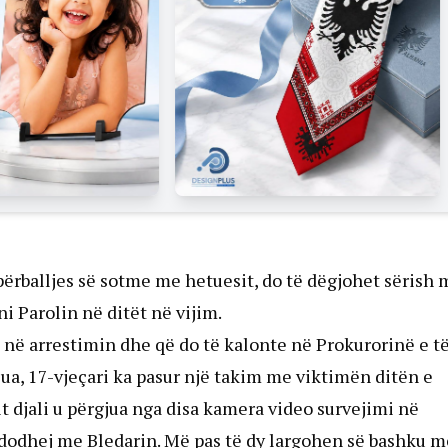
përballjes së sotme me hetuesit, do të dëgjohet sërish 
i Parolin në ditët në vijim.
 në arrestimin dhe që do të kalonte në Prokurorinë e t
lua, 17-vjeçari ka pasur një takim me viktimën ditën e
rit djali u përgjua nga disa kamera video survejimi në
dodhej me Bledarin. Më pas të dy largohen së bashku m