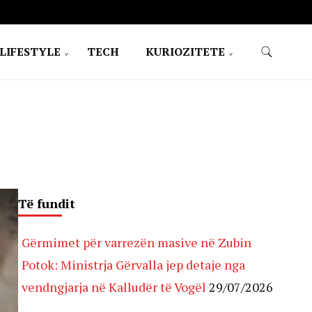
LIFESTYLE
TECH
KURIOZITETE
Të fundit
Gërmimet për varrezën masive në Zubin
Potok: Ministrja Gërvalla jep detaje nga
vendngjarja në Kalludër të Vogël
29/07/2026