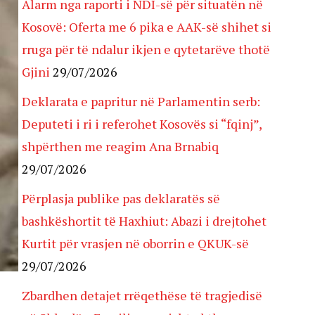
Alarm nga raporti i NDI-së për situatën në
Kosovë: Oferta me 6 pika e AAK-së shihet si
rruga për të ndalur ikjen e qytetarëve thotë
Gjini
29/07/2026
Deklarata e papritur në Parlamentin serb:
Deputeti i ri i referohet Kosovës si “fqinj”,
shpërthen me reagim Ana Brnabiq
29/07/2026
Përplasja publike pas deklaratës së
bashkëshortit të Haxhiut: Abazi i drejtohet
Kurtit për vrasjen në oborrin e QKUK-së
29/07/2026
Zbardhen detajet rrëqethëse të tragjedisë