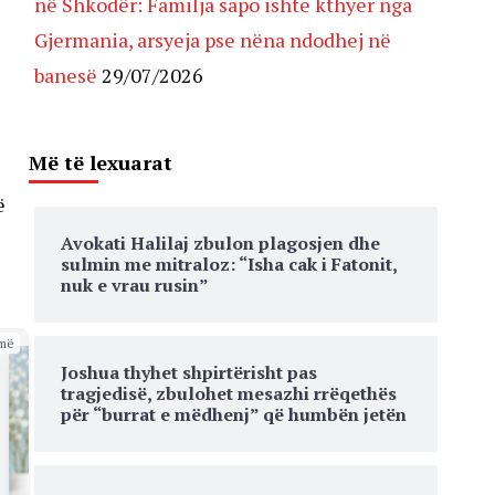
në Shkodër: Familja sapo ishte kthyer nga
Gjermania, arsyeja pse nëna ndodhej në
banesë
29/07/2026
Më të lexuarat
ë
Avokati Halilaj zbulon plagosjen dhe
sulmin me mitraloz: “Isha cak i Fatonit,
nuk e vrau rusin”
më
Joshua thyhet shpirtërisht pas
tragjedisë, zbulohet mesazhi rrëqethës
për “burrat e mëdhenj” që humbën jetën