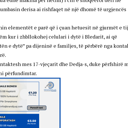
rua edhe makina për hetim) i cili e shoqëeroi deri në
 humbasin derisa ai rishfaqet në një dhomë të urgjencës
hin elementët e parë që i çuan hetuesit në gjurmët e tij
 kur i zhbllokohej celulari i dytë i Bledarit, ai që
tën e dytë” pa dijeninë e familjes, të përbërë nga konta
rë.
ontaktesh mes 17-vjeçarit dhe Dedja-s, duke përfshirë 
mi përfundimtar.