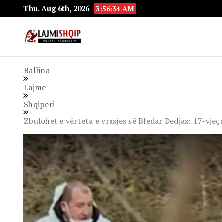
Thu. Aug 6th, 2026
3:56:35 AM
Lajmishqip.net
Lajmishqip
Ballina
Lajme
Shqiperi
Zbulohet e vërteta e vrasjes së Bledar Dedjas: 17-vjeça