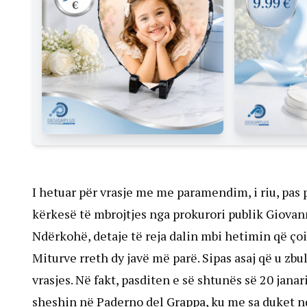
I hetuar për vrasje me me paramendim, i riu, pas 
kërkesë të mbrojtjes nga prokurori publik Giovann
Ndërkohë, detaje të reja dalin mbi hetimin që çoi
Miturve rreth dy javë më parë. Sipas asaj që u zbu
vrasjes. Në fakt, pasditen e së shtunës së 20 jana
sheshin në Paderno del Grappa, ku me sa duket n