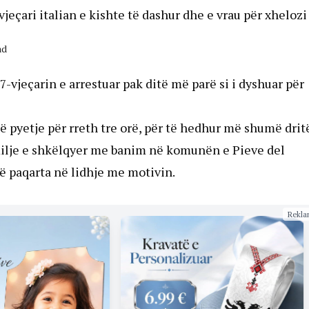
vjeçari italian e kishte të dashur dhe e vrau për xhelozi
ad
-vjeçarin e arrestuar pak ditë më parë si i dyshuar për
ë pyetje për rreth tre orë, për të hedhur më shumë drit
amilje e shkëlqyer me banim në komunën e Pieve del
ë paqarta në lidhje me motivin.
Rekla