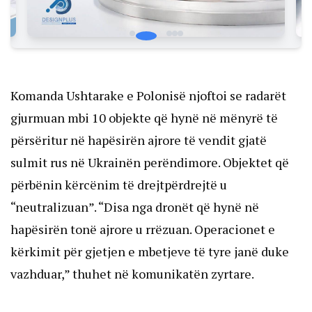
Komanda Ushtarake e Polonisë njoftoi se radarët
gjurmuan mbi 10 objekte që hynë në mënyrë të
përsëritur në hapësirën ajrore të vendit gjatë
sulmit rus në Ukrainën perëndimore. Objektet që
përbënin kërcënim të drejtpërdrejtë u
“neutralizuan”. “Disa nga dronët që hynë në
hapësirën tonë ajrore u rrëzuan. Operacionet e
kërkimit për gjetjen e mbetjeve të tyre janë duke
vazhduar,” thuhet në komunikatën zyrtare.