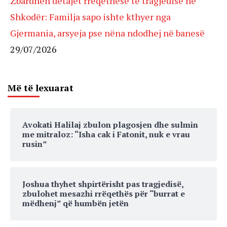
Zbardhen detajet rrëqethëse të tragjedisë në
Shkodër: Familja sapo ishte kthyer nga
Gjermania, arsyeja pse nëna ndodhej në banesë
29/07/2026
Më të lexuarat
Avokati Halilaj zbulon plagosjen dhe sulmin
me mitraloz: “Isha cak i Fatonit, nuk e vrau
rusin”
Joshua thyhet shpirtërisht pas tragjedisë,
zbulohet mesazhi rrëqethës për “burrat e
mëdhenj” që humbën jetën