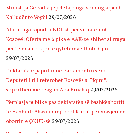
Ministrja Gërvalla jep detaje nga vendngjarja në
Kalludër të Vogël
29/07/2026
Alarm nga raporti i NDI-së për situatën në
Kosovë: Oferta me 6 pika e AAK-së shihet si rruga
për të ndalur ikjen e qytetarëve thotë Gjini
29/07/2026
Deklarata e papritur në Parlamentin serb:
Deputeti i ri i referohet Kosovës si “fqinj”,
shpërthen me reagim Ana Brnabiq
29/07/2026
Përplasja publike pas deklaratës së bashkëshortit
të Haxhiut: Abazi i drejtohet Kurtit për vrasjen në
oborrin e QKUK-së
29/07/2026