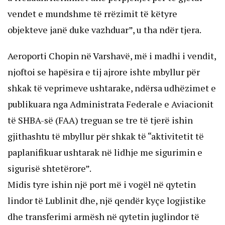
vendet e mundshme të rrëzimit të këtyre
objekteve janë duke vazhduar”, u tha ndër tjera.
Aeroporti Chopin në Varshavë, më i madhi i vendit,
njoftoi se hapësira e tij ajrore ishte mbyllur për
shkak të veprimeve ushtarake, ndërsa udhëzimet e
publikuara nga Administrata Federale e Aviacionit
të SHBA-së (FAA) treguan se tre të tjerë ishin
gjithashtu të mbyllur për shkak të “aktivitetit të
paplanifikuar ushtarak në lidhje me sigurimin e
sigurisë shtetërore”.
Midis tyre ishin një port më i vogël në qytetin
lindor të Lublinit dhe, një qendër kyçe logjistike
dhe transferimi armësh në qytetin juglindor të