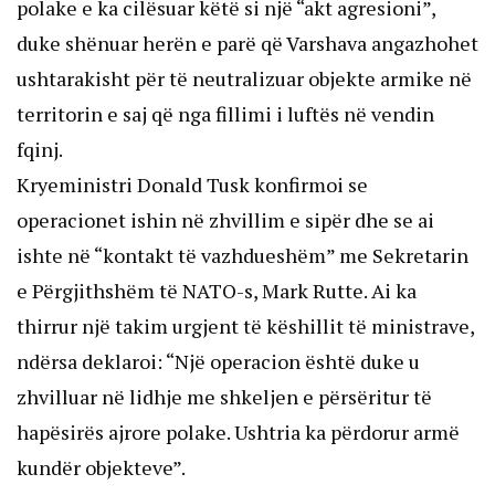
polake e ka cilësuar këtë si një “akt agresioni”,
duke shënuar herën e parë që Varshava angazhohet
ushtarakisht për të neutralizuar objekte armike në
territorin e saj që nga fillimi i luftës në vendin
fqinj.
Kryeministri Donald Tusk konfirmoi se
operacionet ishin në zhvillim e sipër dhe se ai
ishte në “kontakt të vazhdueshëm” me Sekretarin
e Përgjithshëm të NATO-s, Mark Rutte. Ai ka
thirrur një takim urgjent të këshillit të ministrave,
ndërsa deklaroi: “Një operacion është duke u
zhvilluar në lidhje me shkeljen e përsëritur të
hapësirës ajrore polake. Ushtria ka përdorur armë
kundër objekteve”.