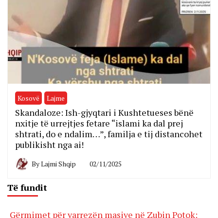
Kosovë
Lajme
Skandaloze: Ish-gjyqtari i Kushtetueses bënë
nxitje të urrejtjes fetare “islami ka dal prej
shtrati, do e ndalim…”, familja e tij distancohet
publikisht nga ai!
By
Lajmi Shqip
02/11/2025
Të fundit
Gërmimet për varrezën masive në Zubin Potok: