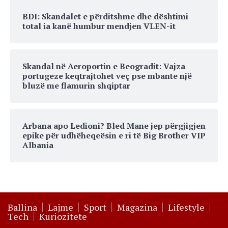
BDI: Skandalet e përditshme dhe dështimi
total ia kanë humbur mendjen VLEN-it
Skandal në Aeroportin e Beogradit: Vajza
portugeze keqtrajtohet veç pse mbante një
bluzë me flamurin shqiptar
Arbana apo Ledioni? Bled Mane jep përgjigjen
epike për udhëheqeësin e ri të Big Brother VIP
Albania
Ballina
Lajme
Sport
Magazina
Lifestyle
Tech
Kuriozitete