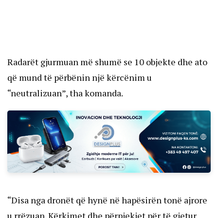
Radarët gjurmuan më shumë se 10 objekte dhe ato
që mund të përbënin një kërcënim u
“neutralizuan”, tha komanda.
“Disa nga dronët që hynë në hapësirën tonë ajrore
u rrëzuan. Kërkimet dhe përpjekjet për të gjetur