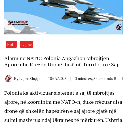
Bota
Lajme
Alarm në NATO: Polonia Angazhon Mbrojtjen
Ajrore dhe Rrëzon Dronë Rusë në Territorin e Saj
By
Lajmi Shqip
10/09/2025
3 minutes, 54 seconds Read
Polonia ka aktivizuar sistemet e saj të mbrojtjes
ajrore, në koordinim me NATO-n, duke rrëzuar disa
dronë që shkelën hapësirën e saj ajrore gjatë një
sulmi masiv rus ndaj Ukrainës të mërkurën. Ushtria