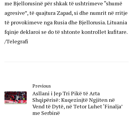
me Bjellorusinë për shkak të ushtrimeve “shumë
agresive”, të quajtura Zapad, si dhe numrit në rritje
të provokimeve nga Rusia dhe Bjellorusia. Lituania
fqinje deklaroi se do të shtonte kontrollet kufitare.
/Telegrafi
Previous
Asllani i Jep Tri Pikë të Arta
Shqipërisë: Kuqezinjtë Ngjiten në
Vend të Dytë, në Tetor Luhet ‘Finalja’
me Serbinë