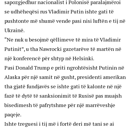
sapozgjedhur nacionalist i Polonisë paralajmëroi
se udhëheqësi rus Vladimir Putin ishte gati të
pushtonte më shumë vende pasi nisi luftën e tij në
Ukrainë.
“Ne nuk u besojmë qëllimeve të mira të Vladimir
Putinit”, u tha Nawrocki gazetarëve të martën në
një konferencë për shtyp në Helsinki.
Pasi Donald Trump e priti ngrohtësisht Putinin në
Alaska për një samit në gusht, presidenti amerikan
tha gjatë fundjavës se ishte gati të kalonte në një
fazë të dytë të sanksionimit të Rusisë pas muajsh
bisedimesh të pafrytshme për një marrëveshje
paqeje.
Ishte treguesi i tij më i fortë deri më tani se ai