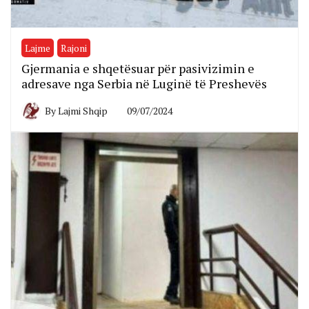
Lajme
Rajoni
Gjermania e shqetësuar për pasivizimin e
adresave nga Serbia në Luginë të Preshevës
By
Lajmi Shqip
09/07/2024