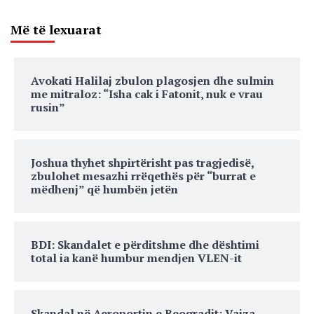
Më të lexuarat
Avokati Halilaj zbulon plagosjen dhe sulmin
me mitraloz: “Isha cak i Fatonit, nuk e vrau
rusin”
Joshua thyhet shpirtërisht pas tragjedisë,
zbulohet mesazhi rrëqethës për “burrat e
mëdhenj” që humbën jetën
BDI: Skandalet e përditshme dhe dështimi
total ia kanë humbur mendjen VLEN-it
Skandal në Aeroportin e Beogradit: Vajza