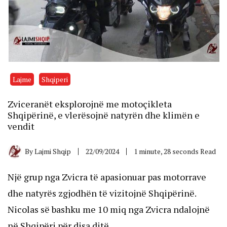
Lajme
Shqiperi
Zviceranët eksplorojnë me motoçikleta
Shqipërinë, e vlerësojnë natyrën dhe klimën e
vendit
By
Lajmi Shqip
22/09/2024
1 minute, 28 seconds Read
Një grup nga Zvicra të apasionuar pas motorrave
dhe natyrës zgjodhën të vizitojnë Shqipërinë.
Nicolas së bashku me 10 miq nga Zvicra ndalojnë
në Shqipëri për disa ditë.