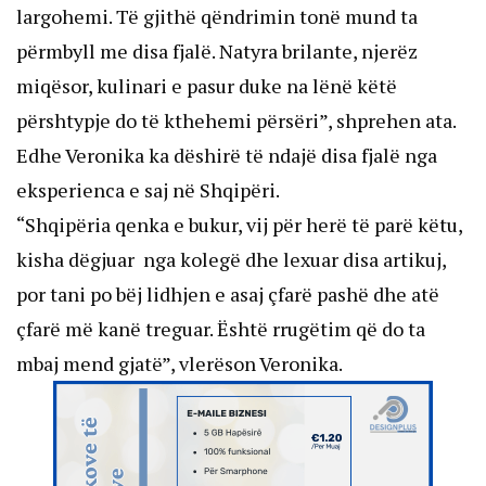
largohemi. Të gjithë qëndrimin tonë mund ta
përmbyll me disa fjalë. Natyra brilante, njerëz
miqësor, kulinari e pasur duke na lënë këtë
përshtypje do të kthehemi përsëri”, shprehen ata.
Edhe Veronika ka dëshirë të ndajë disa fjalë nga
eksperienca e saj në Shqipëri.
“Shqipëria qenka e bukur, vij për herë të parë këtu,
kisha dëgjuar nga kolegë dhe lexuar disa artikuj,
por tani po bëj lidhjen e asaj çfarë pashë dhe atë
çfarë më kanë treguar. Është rrugëtim që do ta
mbaj mend gjatë”, vlerëson Veronika.