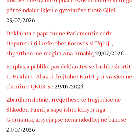
Kosovë: Oferta me 6 pika e AAK-së shihet si rruga
për të ndalur ikjen e qytetarëve thotë Gjini
29/07/2026
Deklarata e papritur në Parlamentin serb:
Deputeti i ri i referohet Kosovës si “fqinj”,
shpërthen me reagim Ana Brnabiq
29/07/2026
Përplasja publike pas deklaratës së bashkëshortit
të Haxhiut: Abazi i drejtohet Kurtit për vrasjen në
oborrin e QKUK-së
29/07/2026
Zbardhen detajet rrëqethëse të tragjedisë në
Shkodër: Familja sapo ishte kthyer nga
Gjermania, arsyeja pse nëna ndodhej në banesë
29/07/2026