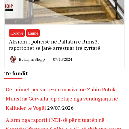
Kosovë
Lajme
Aksioni i policisë në Pallatin e Rinisë,
raportohet se janë arrestuar tre zyrtarë
By
Lajmi Shqip
07/10/2024
Të fundit
Gërmimet për varrezën masive në Zubin Potok:
Ministrja Gërvalla jep detaje nga vendngjarja në
Kalludër të Vogël
29/07/2026
Alarm nga raporti i NDI-së për situatën në