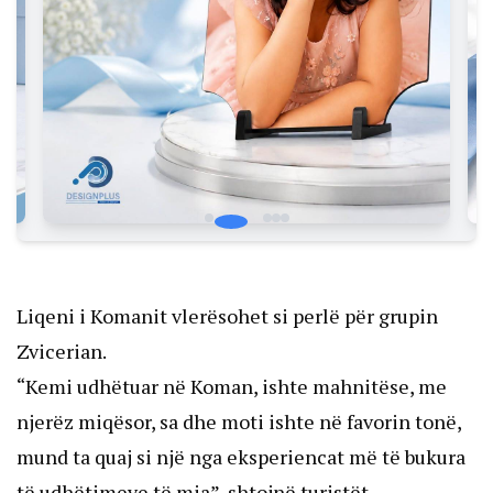
Liqeni i Komanit vlerësohet si perlë për grupin
Zvicerian.
“Kemi udhëtuar në Koman, ishte mahnitëse, me
njerëz miqësor, sa dhe moti ishte në favorin tonë,
mund ta quaj si një nga eksperiencat më të bukura
të udhëtimeve të mia”, shtojnë turistët.