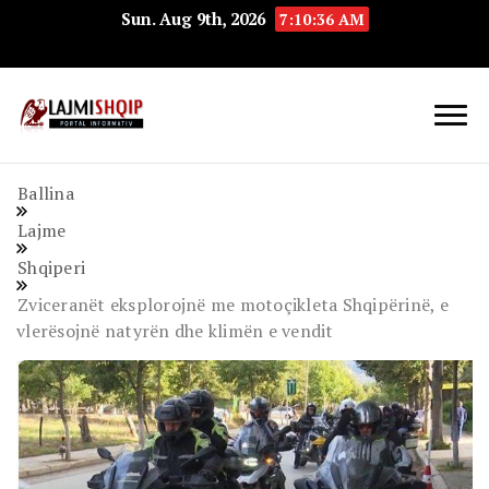
Sun. Aug 9th, 2026
7:10:36 AM
Lajmishqip.net
Lajmishqip
Ballina
Lajme
Shqiperi
Zviceranët eksplorojnë me motoçikleta Shqipërinë, e
vlerësojnë natyrën dhe klimën e vendit