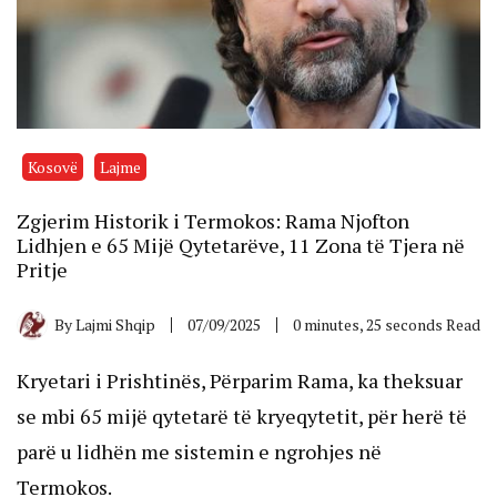
Kosovë
Lajme
Zgjerim Historik i Termokos: Rama Njofton
Lidhjen e 65 Mijë Qytetarëve, 11 Zona të Tjera në
Pritje
By
Lajmi Shqip
07/09/2025
0 minutes, 25 seconds Read
Kryetari i Prishtinës, Përparim Rama, ka theksuar
se mbi 65 mijë qytetarë të kryeqytetit, për herë të
parë u lidhën me sistemin e ngrohjes në
Termokos.