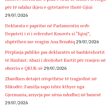
për të ndalur ikjen e qytetarëve thotë Gjini
29/07/2026
Deklarata e papritur në Parlamentin serb:
Deputeti i ri i referohet Kosovës si “fqinj”,
shpërthen me reagim Ana Brnabiq
29/07/2026
Përplasja publike pas deklaratës së bashkëshortit
të Haxhiut: Abazi i drejtohet Kurtit për vrasjen në
oborrin e QKUK-së
29/07/2026
Zbardhen detajet rrëqethëse të tragjedisë në
Shkodër: Familja sapo ishte kthyer nga
Gjermania, arsyeja pse nëna ndodhej në banesë
29/07/2026