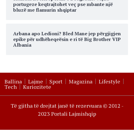
portugeze keqtrajtohet veç pse mbante një
bluzë me flamurin shqiptar
Arbana apo Ledioni? Bled Mane jep përgjigjen
epike për udhëheqeësin e ri të Big Brother VIP
Albania
Ballina
Lajme
Sport
Magazina
Lifestyle
Tech
Kuriozitete
Të gjitha të drejtat janë të rezervuara © 2012 -
2023 Portali Lajmishqip