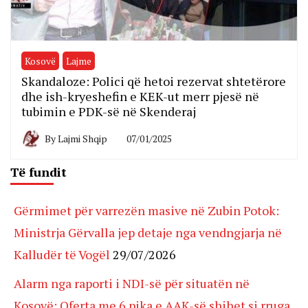
Kosovë
Lajme
Skandaloze: Polici që hetoi rezervat shtetërore
dhe ish-kryeshefin e KEK-ut merr pjesë në
tubimin e PDK-së në Skenderaj
By
Lajmi Shqip
07/01/2025
Të fundit
Gërmimet për varrezën masive në Zubin Potok:
Ministrja Gërvalla jep detaje nga vendngjarja në
Kalludër të Vogël
29/07/2026
Alarm nga raporti i NDI-së për situatën në
Kosovë: Oferta me 6 pika e AAK-së shihet si rruga