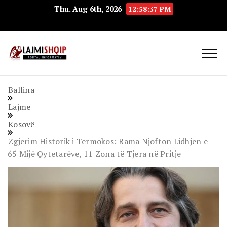
Thu. Aug 6th, 2026
12:58:38 PM
Lajmishqip.net
Lajmishqip
Ballina
Lajme
Kosovë
Zgjerim Historik i Termokos: Rama Njofton Lidhjen e
65 Mijë Qytetarëve, 11 Zona të Tjera në Pritje