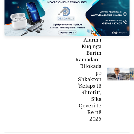
Next
Alarm i
Kuq nga
Burim
Ramadani:
Bllokada
po
Shkakton
‘Kolaps të
Shtetit’,
S’ka
Qeveri të
Re në
2025