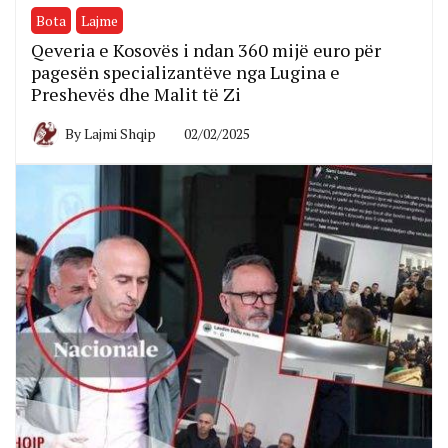
Bota
Lajme
Qeveria e Kosovës i ndan 360 mijë euro për
pagesën specializantëve nga Lugina e
Preshevës dhe Malit të Zi
By
Lajmi Shqip
02/02/2025