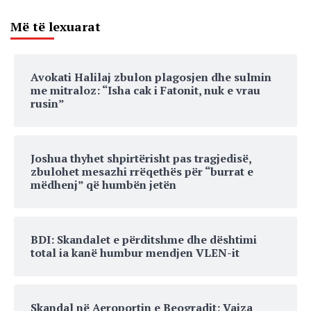
Më të lexuarat
Avokati Halilaj zbulon plagosjen dhe sulmin
me mitraloz: “Isha cak i Fatonit, nuk e vrau
rusin”
Joshua thyhet shpirtërisht pas tragjedisë,
zbulohet mesazhi rrëqethës për “burrat e
mëdhenj” që humbën jetën
BDI: Skandalet e përditshme dhe dështimi
total ia kanë humbur mendjen VLEN-it
Skandal në Aeroportin e Beogradit: Vajza