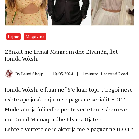
Lajme
Magazina
Zënkat me Ermal Mamaqin dhe Elvanën, flet
Jonida Vokshi
By
Lajmi Shqip
10/03/2024
1 minute, 1 second Read
Jonida Vokshi e ftuar në “S’e luan topi”, tregoi nëse
është apo jo aktorja më e paguar e serialit H.O.T.
Moderatorja foli edhe për të vërtetën e sherreve
me Ermal Mamaqin dhe Elvana Gjatën.
Është e vërtetë që je aktorja më e paguar në H.O.T?