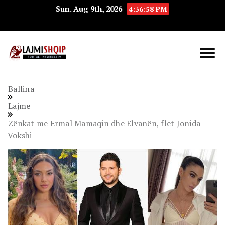
Sun. Aug 9th, 2026
4:36:59 PM
Lajmishqip.net
Lajmishqip
Ballina
Lajme
Zënkat me Ermal Mamaqin dhe Elvanën, flet Jonida
Vokshi