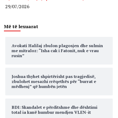
29/07/2026
Më të lexuarat
Avokati Halilaj zbulon plagosjen dhe sulmin
me mitraloz: “Isha cak i Fatonit, nuk e vrau
rusin”
Joshua thyhet shpirtërisht pas tragjedisë,
zbulohet mesazhi rrëqethës për “burrat e
mëdhenj” që humbën jetën
BDI: Skandalet e përditshme dhe dështimi
total ia kanë humbur mendjen VLEN-it