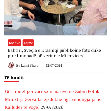
Kosovë
Lajme
Bahtiri, Sveçla e Krasniqi publikojnë foto duke
pirë limonadë në veriun e Mitrovicës
By
Lajmi Shqip
12/07/2024
Të fundit
Gërmimet për varrezën masive në Zubin Potok:
Ministrja Gërvalla jep detaje nga vendngjarja në
Kalludër të Vogël
29/07/2026