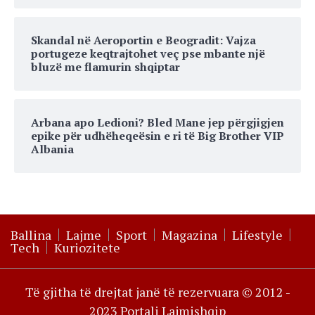
Skandal në Aeroportin e Beogradit: Vajza
portugeze keqtrajtohet veç pse mbante një
bluzë me flamurin shqiptar
Arbana apo Ledioni? Bled Mane jep përgjigjen
epike për udhëheqeësin e ri të Big Brother VIP
Albania
Ballina
Lajme
Sport
Magazina
Lifestyle
Tech
Kuriozitete
Të gjitha të drejtat janë të rezervuara © 2012 -
2023 Portali Lajmishqip