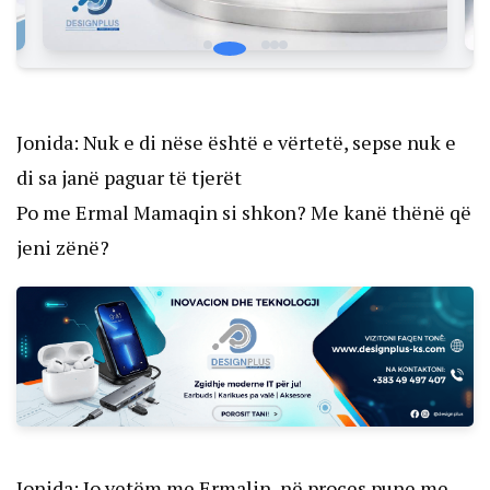
Jonida: Nuk e di nëse është e vërtetë, sepse nuk e
di sa janë paguar të tjerët
Po me Ermal Mamaqin si shkon? Me kanë thënë që
jeni zënë?
Jonida: Jo vetëm me Ermalin, në proces pune me