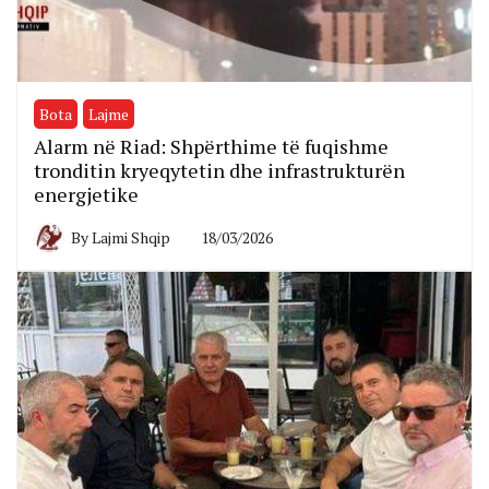
Bota
Lajme
Alarm në Riad: Shpërthime të fuqishme
tronditin kryeqytetin dhe infrastrukturën
energjetike
By
Lajmi Shqip
18/03/2026