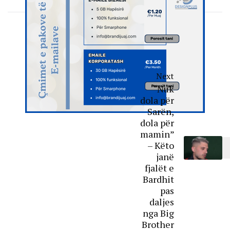
Next
“Nuk
dola për
Sarën,
dola për
mamin”
– Këto
janë
fjalët e
Bardhit
pas
daljes
nga Big
Brother