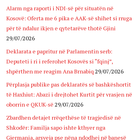
Alarm nga raporti i NDI-së për situatën në
Kosovë: Oferta me 6 pika e AAK-së shihet si rruga
për të ndalur ikjen e qytetarëve thotë Gjini
29/07/2026
Deklarata e papritur në Parlamentin serb:
Deputeti i ri i referohet Kosovës si “fqinj”,
shpërthen me reagim Ana Brnabiq
29/07/2026
Përplasja publike pas deklaratës së bashkëshortit
të Haxhiut: Abazi i drejtohet Kurtit për vrasjen në
oborrin e QKUK-së
29/07/2026
Zbardhen detajet rrëqethëse të tragjedisë në
Shkodër: Familja sapo ishte kthyer nga
Gjermania, arsyeja pse nëna ndodhej në banesë