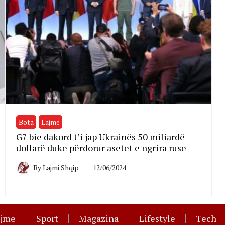
Bota
Lajme
G7 bie dakord t’i jap Ukrainës 50 miliardë
dollarë duke përdorur asetet e ngrira ruse
By
Lajmi Shqip
12/06/2024
ajme
Sport
Magazina
Lifestyle
Tech