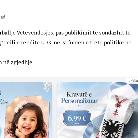
ead
ballje Vetëvendosjes, pas publikimit të sondazhit të
i cili e renditë LDK-në, si forcën e tretë politike në
n në zgjedhje.
Rekla