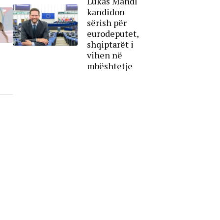
Lukas Mandl
kandidon
sërish për
eurodeputet,
shqiptarët i
vihen në
mbështetje