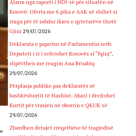
Alarm nga raporti i NDI-së për situatën në
Kosovë: Oferta me 6 pika e AAK-së shihet si
rruga për të ndalur ikjen e qytetarëve thotë
Gjini
29/07/2026
Deklarata e papritur në Parlamentin serb:
Deputeti i ri i referohet Kosovës si “fqinj”,
shpërthen me reagim Ana Brnabiq
29/07/2026
Përplasja publike pas deklaratës së
bashkëshortit të Haxhiut: Abazi i drejtohet
Kurtit për vrasjen në oborrin e QKUK-së
29/07/2026
Zbardhen detajet rrëqethëse të tragjedisë
 e