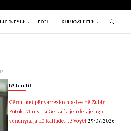
LIFESTYLE
TECH
KURIOZITETE
t!
Të fundit
Gërmimet për varrezën masive në Zubin
Potok: Ministrja Gërvalla jep detaje nga
vendngjarja në Kalludër të Vogël
29/07/2026