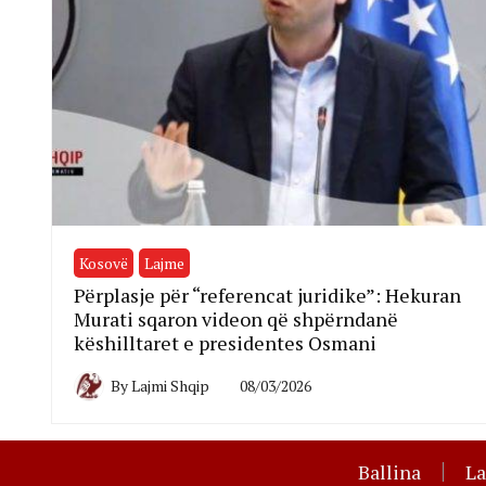
Kosovë
Lajme
Përplasje për “referencat juridike”: Hekuran
Murati sqaron videon që shpërndanë
këshilltaret e presidentes Osmani
By
Lajmi Shqip
08/03/2026
Ballina
L