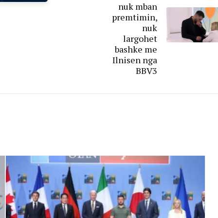
nuk mban
premtimin,
nuk
largohet
bashke me
Ilnisen nga
BBV3