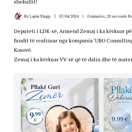
shekullit!
By
Lajmi Shqip
07/04/2024
0 minutes, 20 seconds R
Deputeti i LDK-së, Armend Zemaj i ka kërkuar për
fundit të realizuar nga kompania ‘UBO Consulting’ 
Kosovë.
Zemaj i ka kërkuar VV-së që të dalin dhe të mate