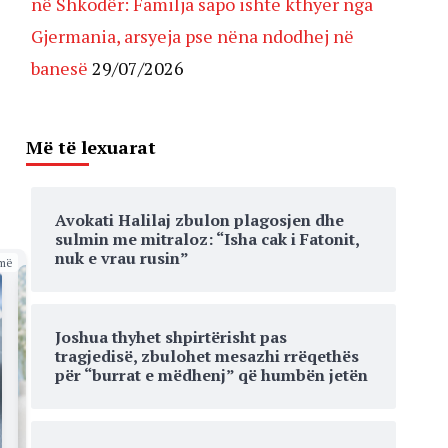
në Shkodër: Familja sapo ishte kthyer nga
Gjermania, arsyeja pse nëna ndodhej në
banesë
29/07/2026
Më të lexuarat
Avokati Halilaj zbulon plagosjen dhe
sulmin me mitraloz: “Isha cak i Fatonit,
nuk e vrau rusin”
më
Joshua thyhet shpirtërisht pas
tragjedisë, zbulohet mesazhi rrëqethës
për “burrat e mëdhenj” që humbën jetën