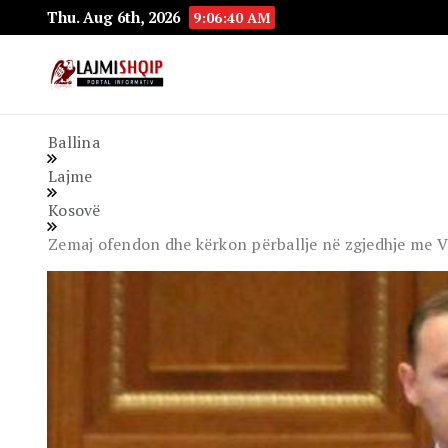
Thu. Aug 6th, 2026
9:06:41 AM
Lajmishqip.net
Lajmishqip
Ballina
Lajme
Kosovë
Zemaj ofendon dhe kërkon përballje në zgjedhje me VV-