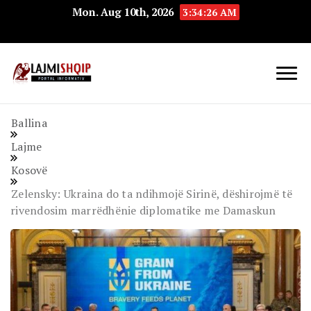
Mon. Aug 10th, 2026
3:34:27 AM
Lajmishqip.net
Lajmishqip
Ballina
Lajme
Kosovë
Zelensky: Ukraina do ta ndihmojë Sirinë, dëshirojmë të
rivendosim marrëdhënie diplomatike me Damaskun