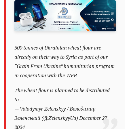
500 tonnes of Ukrainian wheat flour are
already on their way to Syria as part of our
“Grain From Ukraine” humanitarian program
in cooperation with the WFP.
The wheat flour is planned to be distributed
to…
— Volodymyr Zelenskyy / Володимир
Зеленський (@ZelenskyyUa)
December 27,
2024