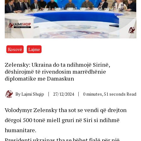
Kosovë
Lajme
Zelensky: Ukraina do ta ndihmojë Sirinë,
dëshirojmë të rivendosim marrëdhënie
diplomatike me Damaskun
By
Lajmi Shqip
27/12/2024
0 minutes, 51 seconds Read
Volodymyr Zelensky tha sot se vendi që drejton
dërgoi 500 tonë miell gruri në Siri si ndihmë
humanitare.
Presidenti ukrainas tha se bëhet fjalë për një