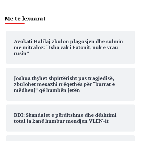
Më të lexuarat
Avokati Halilaj zbulon plagosjen dhe sulmin
me mitraloz: “Isha cak i Fatonit, nuk e vrau
rusin”
Joshua thyhet shpirtërisht pas tragjedisë,
zbulohet mesazhi rrëqethës për “burrat e
mëdhenj” që humbën jetën
BDI: Skandalet e përditshme dhe dështimi
total ia kanë humbur mendjen VLEN-it