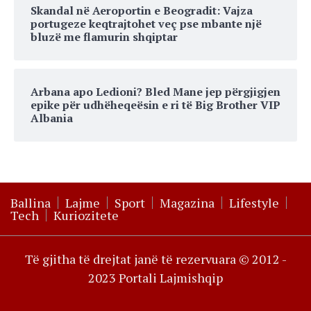
Skandal në Aeroportin e Beogradit: Vajza
portugeze keqtrajtohet veç pse mbante një
bluzë me flamurin shqiptar
Arbana apo Ledioni? Bled Mane jep përgjigjen
epike për udhëheqeësin e ri të Big Brother VIP
Albania
Ballina
Lajme
Sport
Magazina
Lifestyle
Tech
Kuriozitete
Të gjitha të drejtat janë të rezervuara © 2012 -
2023 Portali Lajmishqip