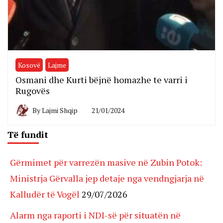
Kosovë
Lajme
Osmani dhe Kurti bëjnë homazhe te varri i
Rugovës
By
Lajmi Shqip
21/01/2024
Të fundit
Gërmimet për varrezën masive në Zubin Potok:
Ministrja Gërvalla jep detaje nga vendngjarja në
Kalludër të Vogël
29/07/2026
Alarm nga raporti i NDI-së për situatën në