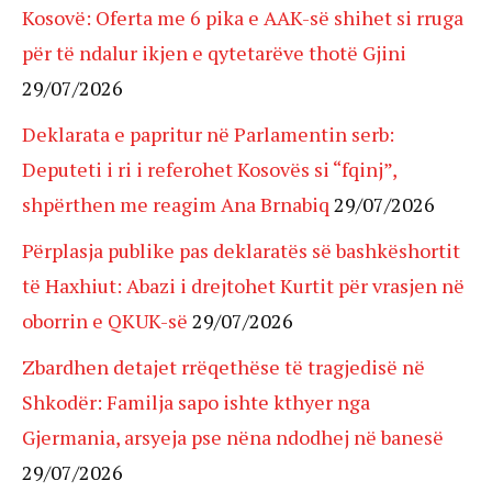
Kosovë: Oferta me 6 pika e AAK-së shihet si rruga
për të ndalur ikjen e qytetarëve thotë Gjini
29/07/2026
Deklarata e papritur në Parlamentin serb:
Deputeti i ri i referohet Kosovës si “fqinj”,
shpërthen me reagim Ana Brnabiq
29/07/2026
Përplasja publike pas deklaratës së bashkëshortit
të Haxhiut: Abazi i drejtohet Kurtit për vrasjen në
oborrin e QKUK-së
29/07/2026
Zbardhen detajet rrëqethëse të tragjedisë në
Shkodër: Familja sapo ishte kthyer nga
Gjermania, arsyeja pse nëna ndodhej në banesë
29/07/2026