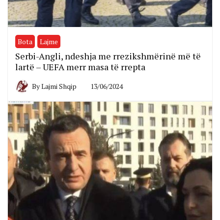
Bota
Lajme
Serbi-Angli, ndeshja me rrezikshmërinë më të
lartë – UEFA merr masa të rrepta
By
Lajmi Shqip
13/06/2024