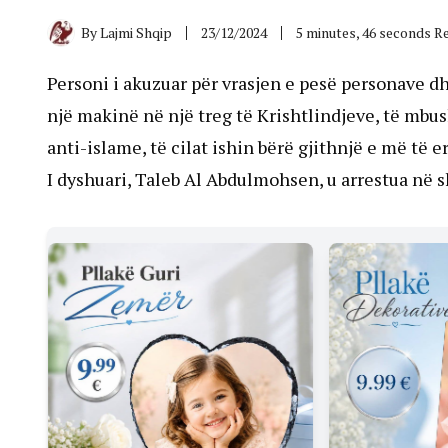
By
Lajmi Shqip
23/12/2024
5 minutes, 46 seconds R
Personi i akuzuar për vrasjen e pesë personave d
një makinë në një treg të Krishtlindjeve, të mbus
anti-islame, të cilat ishin bërë gjithnjë e më të
I dyshuari, Taleb Al Abdulmohsen, u arrestua në