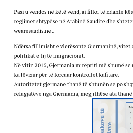
Pasi u vendos në këtë vend, ai filloi të ndante kë
regjimet shtypëse në Arabinë Saudite dhe shtetet 
wearesaudis.net.
Ndërsa fillimisht e vlerësonte Gjermaninë, vitet 
politikat e tij të imigracionit.
Në vitin 2015, Gjermania mirëpriti më shumë se 
ka lëvizur për të forcuar kontrollet kufitare.
Autoritetet gjermane thanë të shtunën se po sh
refugjatëve nga Gjermania, megjithëse ata thanë