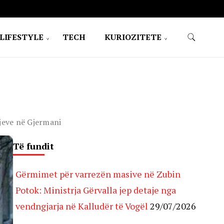
LIFESTYLE
TECH
KURIOZITETE
djeve në Gjermani
Të fundit
Gërmimet për varrezën masive në Zubin
Potok: Ministrja Gërvalla jep detaje nga
vendngjarja në Kalludër të Vogël
29/07/2026