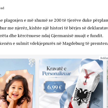
ead
he plagosjen e më shumë se 200 të tjerëve duke përplas
hur me njerëz, kishte një histori të bërjes së deklarata
 errëta dhe kërcënuese ndaj Gjermanisë muajt e fundit.
 skenën e sulmit vdekjeprurës në Magdeburg të premten
Rekla