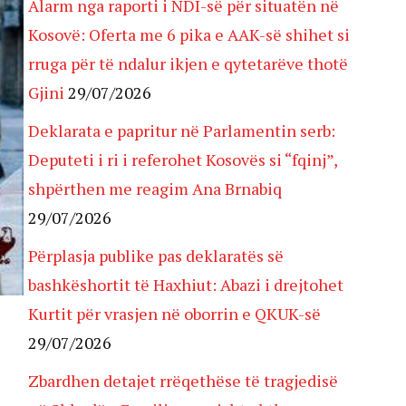
Alarm nga raporti i NDI-së për situatën në
Kosovë: Oferta me 6 pika e AAK-së shihet si
rruga për të ndalur ikjen e qytetarëve thotë
Gjini
29/07/2026
Deklarata e papritur në Parlamentin serb:
Deputeti i ri i referohet Kosovës si “fqinj”,
shpërthen me reagim Ana Brnabiq
29/07/2026
Përplasja publike pas deklaratës së
bashkëshortit të Haxhiut: Abazi i drejtohet
Kurtit për vrasjen në oborrin e QKUK-së
29/07/2026
Zbardhen detajet rrëqethëse të tragjedisë