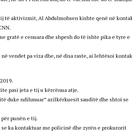
tij të aktivizmit, Al Abdulmohsen kishte qenë në konta
 CNN.
me gratë e cenuara dhe shpesh do të ishte pika e tyre e
në vendet pa viza dhe, në disa raste, ai lehtësoi konta
 2019.
te pasi jeta e tij u kërcënua atje.
ditë duke ndihmuar” azilkërkuesit sauditë dhe shtoi se
për punën e tij.
 se ka kontaktuar me policinë dhe zyrën e prokurorit