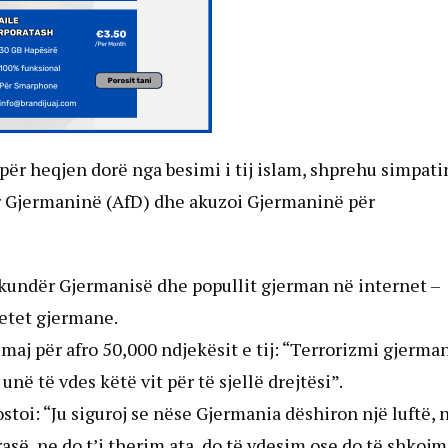
ër heqjen dorë nga besimi i tij islam, shprehu simpati
ër Gjermaninë (AfD) dhe akuzoi Gjermaninë për
ta kundër Gjermanisë dhe popullit gjerman në internet –
tetet gjermane.
ë maj për afro 50,000 ndjekësit e tij: “Terrorizmi gjerma
unë të vdes këtë vit për të sjellë drejtësi”.
stoi: “Ju siguroj se nëse Gjermania dëshiron një luftë, 
asë, ne do t’i therim ata, do të vdesim ose do të shkoj