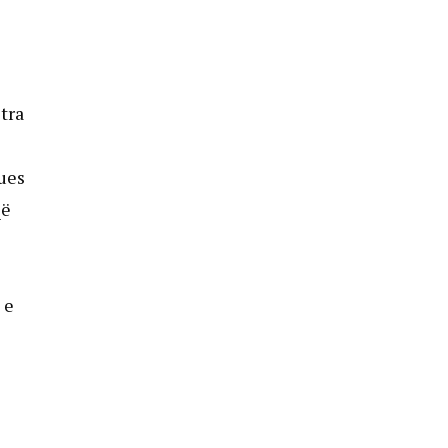
tra
tues
që
 e