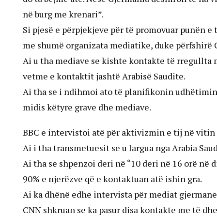
në burg me krenari”.
Si pjesë e përpjekjeve për të promovuar punën e 
me shumë organizata mediatike, duke përfshirë
Ai u tha mediave se kishte kontakte të rregullta 
vetme e kontaktit jashtë Arabisë Saudite.
Ai tha se i ndihmoi ato të planifikonin udhëtimin 
midis këtyre grave dhe mediave.
BBC e intervistoi atë për aktivizmin e tij në vitin
Ai i tha transmetuesit se u largua nga Arabia Saudi
Ai tha se shpenzoi deri në “10 deri në 16 orë në 
90% e njerëzve që e kontaktuan atë ishin gra.
Ai ka dhënë edhe intervista për mediat gjermane 
CNN shkruan se ka pasur disa kontakte me të dhe