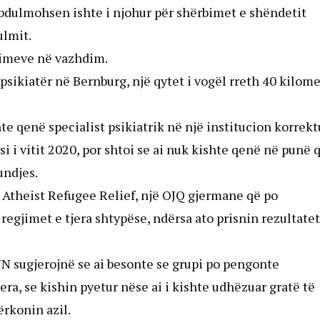
bdulmohsen ishte i njohur për shërbimet e shëndetit
ulmit.
timeve në vazhdim.
sikiatër në Bernburg, një qytet i vogël rreth 40 kilome
e qenë specialist psikiatrik në një institucion korrek
 i vitit 2020, por shtoi se ai nuk kishte qenë në punë 
undjes.
 Atheist Refugee Relief, një OJQ gjermane që po
egjimet e tjera shtypëse, ndërsa ato prisnin rezultatet
 sugjerojnë se ai besonte se grupi po pengonte
jera, se kishin pyetur nëse ai i kishte udhëzuar gratë të
ërkonin azil.