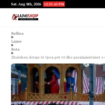
Sat. Aug 8th, 2026
12:51:45 PM
Lajmishqip.net
Lajmishqip
Ballina
Lajme
Bota
Zbulohen detaje të tjera për të dhe paralajmërimet e