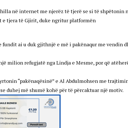
shilla në internet me njerëz të tjerë se si të shpëtonin 
e tjera të Gjirit, duke ngritur platformën
e fundit ai u duk gjithnjë e më i pakënaqur me vendin 
një milion refugjatë nga Lindja e Mesme, por që atëher
qyrtonin “pakënaqësinë” e Al Abdulmohsen me trajtimin
 se duhej më shumë kohë për të përcaktuar një motiv.