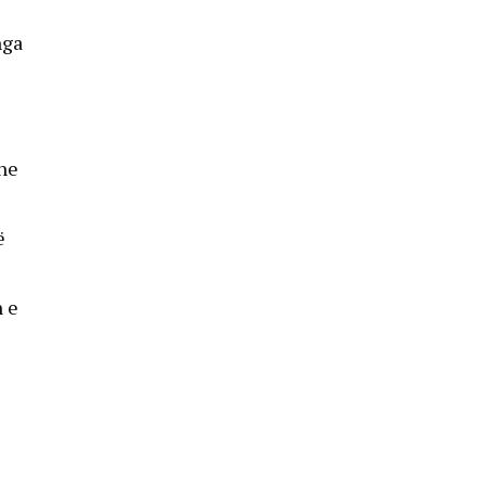
nga
dhe
ë
 e