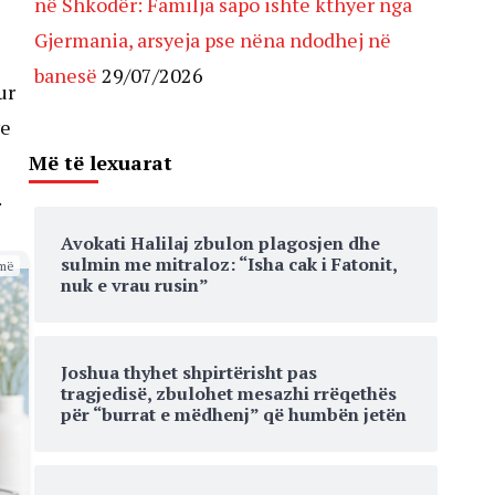
në Shkodër: Familja sapo ishte kthyer nga
Gjermania, arsyeja pse nëna ndodhej në
banesë
29/07/2026
ur
ve
Më të lexuarat
.
Avokati Halilaj zbulon plagosjen dhe
sulmin me mitraloz: “Isha cak i Fatonit,
më
nuk e vrau rusin”
Joshua thyhet shpirtërisht pas
tragjedisë, zbulohet mesazhi rrëqethës
për “burrat e mëdhenj” që humbën jetën