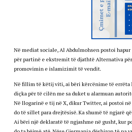
Në mediat sociale, Al Abdulmohsen postoi hapur p
për partinë e ekstremit të djathtë Alternativa p
promovimin e islamizimit të vendit.
Në fillim të këtij viti, ai bëri kërcënime të errë
diçka për të cilën me sa duket u alarmuan autori
Në llogarinë e tij në X, dikur Twitter, ai postoi n
do të sillet para drejtësisë. Ka shumë të ngjarë që 
Ai bëri një deklaratë të ngjashme në gusht, kur po
do ta bëjmë atë. Nëse Gjermania dëshiron të na vr