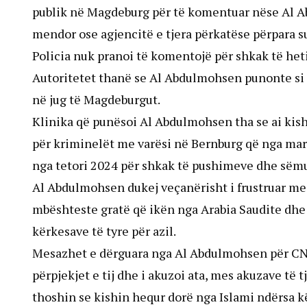
publik në Magdeburg për të komentuar nëse Al A
mendor ose agjencitë e tjera përkatëse përpara s
Policia nuk pranoi të komentojë për shkak të he
Autoritetet thanë se Al Abdulmohsen punonte si p
në jug të Magdeburgut.
Klinika që punësoi Al Abdulmohsen tha se ai kisht
për kriminelët me varësi në Bernburg që nga marsi
nga tetori 2024 për shkak të pushimeve dhe sëm
Al Abdulmohsen dukej veçanërisht i frustruar me
mbështeste gratë që ikën nga Arabia Saudite dhe r
kërkesave të tyre për azil.
Mesazhet e dërguara nga Al Abdulmohsen për CNN
përpjekjet e tij dhe i akuzoi ata, mes akuzave të t
thoshin se kishin hequr dorë nga Islami ndërsa k