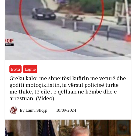
Bota
Lajme
Greku kaloi me shpejtësi kufirin me veturë dhe
goditi motoçiklistin, iu vërsul policisë turke
me thikë, të cilët e qëlluan në këmbë dhe e
arrestuan! (Video)
By
Lajmi Shqip
10/09/2024