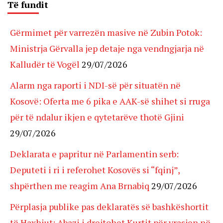
Të fundit
Gërmimet për varrezën masive në Zubin Potok:
Ministrja Gërvalla jep detaje nga vendngjarja në
Kalludër të Vogël
29/07/2026
Alarm nga raporti i NDI-së për situatën në
Kosovë: Oferta me 6 pika e AAK-së shihet si rruga
për të ndalur ikjen e qytetarëve thotë Gjini
29/07/2026
Deklarata e papritur në Parlamentin serb:
Deputeti i ri i referohet Kosovës si “fqinj”,
shpërthen me reagim Ana Brnabiq
29/07/2026
Përplasja publike pas deklaratës së bashkëshortit
të Haxhiut: Abazi i drejtohet Kurtit për vrasjen në