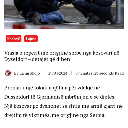
Kosovë
Lajme
Vrasja e reperit me origjinë serbe nga kosovari në
Dyseldorf – detajet që dihen
By
Lajmi Shqip
29/04/2024
0 minutes, 28 seconds Read
Pronari i një lokali u qëllua për vdekje në
Dusseldorf të Gjermanisë mbrëmjen e së dielës.
Një kosovar po dyshohet se shtiu me armë zjarri në
drejtim të viktimës, me origjinë nga Serbia.