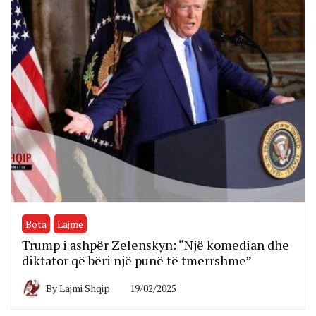
Bota
Lajme
Trump i ashpër Zelenskyn: “Një komedian dhe
diktator që bëri një punë të tmerrshme”
By
Lajmi Shqip
19/02/2025