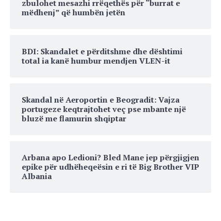
zbulohet mesazhi rrëqethës për “burrat e
mëdhenj” që humbën jetën
BDI: Skandalet e përditshme dhe dështimi
total ia kanë humbur mendjen VLEN-it
Skandal në Aeroportin e Beogradit: Vajza
portugeze keqtrajtohet veç pse mbante një
bluzë me flamurin shqiptar
Arbana apo Ledioni? Bled Mane jep përgjigjen
epike për udhëheqeësin e ri të Big Brother VIP
Albania