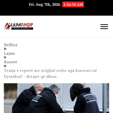
Fri. Aug 7th, 2026
3:56:30 AM
Lajmishqip.net
Lajmishqip
Ballina
Lajme
Kosovë
Vrasja e reperit me origjinë serbe nga kosovari në
Dyseldorf – detajet që dihen