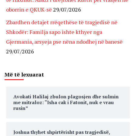
oborrin e QKUK-së
29/07/2026
Zbardhen detajet rrëqethëse të tragjedisë në
Shkodër: Familja sapo ishte kthyer nga
Gjermania, arsyeja pse nëna ndodhej në banesë
29/07/2026
Më të lexuarat
Avokati Halilaj zbulon plagosjen dhe sulmin
me mitraloz: “Isha cak i Fatonit, nuk e vrau
rusin”
Joshua thyhet shpirtërisht pas tragjedisë,