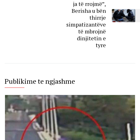
ja të rrojmë”,
Berisha u bën
thirrje
simpatizantëve
të mbrojnë
dinjitetin e
tyre
Publikime te ngjashme