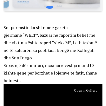
Sot për rastin ka shkruar e gazeta
gjermane
“WELT”,
bazuar në raportim bëhet me
dije viktima është reperi “Aleks M”, i cili tashmë
në të kaluarën ka publikuar këngë me Kollegah
dhe Sun Diego.
Sipas një dëshmitari, mosmarrëveshja mund të
kishte qenë për borxhet e lojërave të fatit, thanë
hetuesit.
Open in Gallery