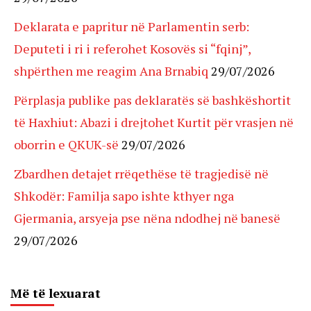
Deklarata e papritur në Parlamentin serb:
Deputeti i ri i referohet Kosovës si “fqinj”,
shpërthen me reagim Ana Brnabiq
29/07/2026
Përplasja publike pas deklaratës së bashkëshortit
të Haxhiut: Abazi i drejtohet Kurtit për vrasjen në
oborrin e QKUK-së
29/07/2026
Zbardhen detajet rrëqethëse të tragjedisë në
Shkodër: Familja sapo ishte kthyer nga
Gjermania, arsyeja pse nëna ndodhej në banesë
29/07/2026
Më të lexuarat