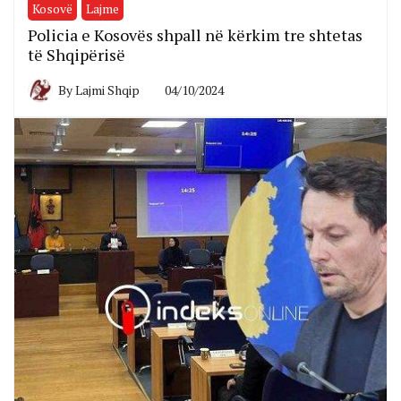
Kosovë
Lajme
Policia e Kosovës shpall në kërkim tre shtetas
të Shqipërisë
By
Lajmi Shqip
04/10/2024