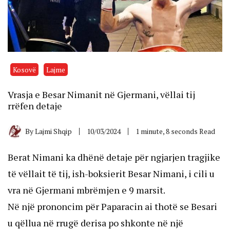
Kosovë
Lajme
Vrasja e Besar Nimanit në Gjermani, vëllai tij
rrëfen detaje
By
Lajmi Shqip
10/03/2024
1 minute, 8 seconds Read
Berat Nimani ka dhënë detaje për ngjarjen tragjike
të vëllait të tij, ish-boksierit Besar Nimani, i cili u
vra në Gjermani mbrëmjen e 9 marsit.
Në një prononcim për Paparacin ai thotë se Besari
u qëllua në rrugë derisa po shkonte në një