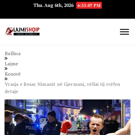
Thu. Aug 6th, 2026
6:33:08 PM
Lajmishqip.net
Lajmishqip
Ballina
Lajme
Kosovë
Vrasja e Besar Nimanit në Gjermani, vëllai tij rrëfen
detaje