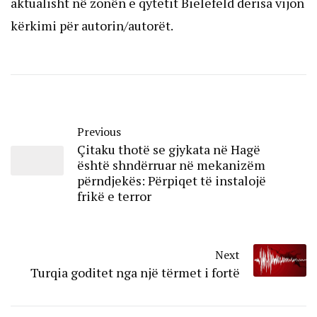
aktualisht në zonën e qytetit Bielefeld derisa vijon
kërkimi për autorin/autorët.
Previous
Çitaku thotë se gjykata në Hagë
është shndërruar në mekanizëm
përndjekës: Përpiqet të instalojë
frikë e terror
Next
Turqia goditet nga një tërmet i fortë