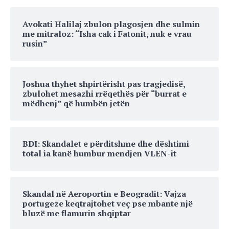
Avokati Halilaj zbulon plagosjen dhe sulmin
me mitraloz: “Isha cak i Fatonit, nuk e vrau
rusin”
Joshua thyhet shpirtërisht pas tragjedisë,
zbulohet mesazhi rrëqethës për “burrat e
mëdhenj” që humbën jetën
BDI: Skandalet e përditshme dhe dështimi
total ia kanë humbur mendjen VLEN-it
Skandal në Aeroportin e Beogradit: Vajza
portugeze keqtrajtohet veç pse mbante një
bluzë me flamurin shqiptar