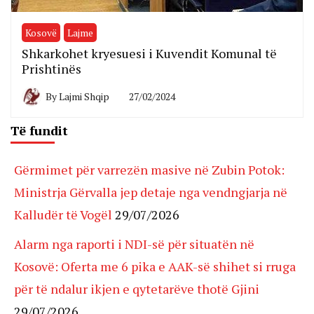
Kosovë
Lajme
Shkarkohet kryesuesi i Kuvendit Komunal të
Prishtinës
By
Lajmi Shqip
27/02/2024
Të fundit
Gërmimet për varrezën masive në Zubin Potok:
Ministrja Gërvalla jep detaje nga vendngjarja në
Kalludër të Vogël
29/07/2026
Alarm nga raporti i NDI-së për situatën në
Kosovë: Oferta me 6 pika e AAK-së shihet si rruga
për të ndalur ikjen e qytetarëve thotë Gjini
29/07/2026