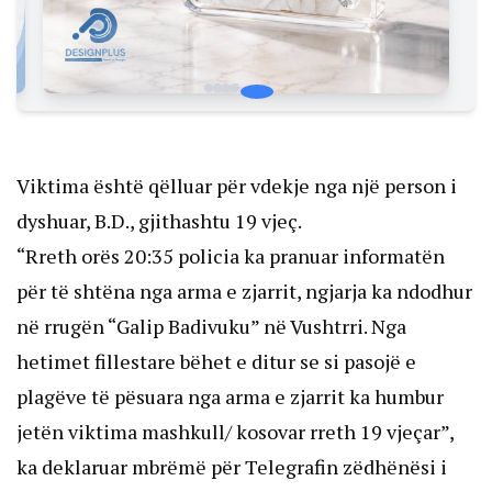
Viktima është qëlluar për vdekje nga një person i
dyshuar, B.D., gjithashtu 19 vjeç.
“Rreth orës 20:35 policia ka pranuar informatën
për të shtëna nga arma e zjarrit, ngjarja ka ndodhur
në rrugën “Galip Badivuku” në Vushtrri. Nga
hetimet fillestare bëhet e ditur se si pasojë e
plagëve të pësuara nga arma e zjarrit ka humbur
jetën viktima mashkull/ kosovar rreth 19 vjeçar”,
ka deklaruar mbrëmë për Telegrafin zëdhënësi i