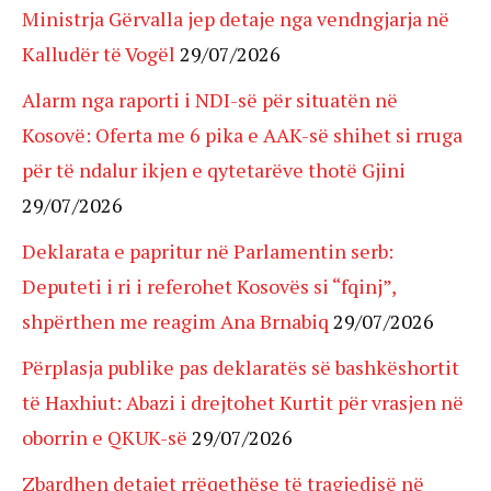
Ministrja Gërvalla jep detaje nga vendngjarja në
Kalludër të Vogël
29/07/2026
Alarm nga raporti i NDI-së për situatën në
Kosovë: Oferta me 6 pika e AAK-së shihet si rruga
për të ndalur ikjen e qytetarëve thotë Gjini
29/07/2026
Deklarata e papritur në Parlamentin serb:
Deputeti i ri i referohet Kosovës si “fqinj”,
shpërthen me reagim Ana Brnabiq
29/07/2026
Përplasja publike pas deklaratës së bashkëshortit
të Haxhiut: Abazi i drejtohet Kurtit për vrasjen në
oborrin e QKUK-së
29/07/2026
Zbardhen detajet rrëqethëse të tragjedisë në