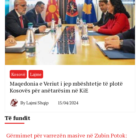
Kosovë
Lajme
Maqedonia e Veriut i jep mbështetje të plotë
Kosovës për anëtarësim në KiE
By
Lajmi Shqip
15/04/2024
Të fundit
Gërmimet për varrezën masive në Zubin Potok: