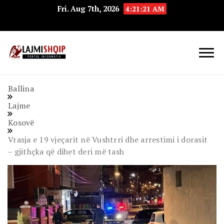
Fri. Aug 7th, 2026
4:21:22 AM
Lajmishqip.net
Lajmishqip
Ballina
Lajme
Kosovë
Vrasja e 19 vjeçarit në Vushtrri dhe arrestimi i dorasit
– gjithçka që dihet deri më tash