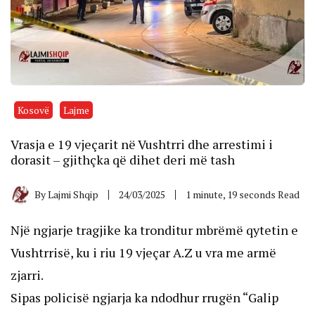
Kosovë
Lajme
Vrasja e 19 vjeçarit në Vushtrri dhe arrestimi i
dorasit – gjithçka që dihet deri më tash
By
Lajmi Shqip
24/03/2025
1 minute, 19 seconds Read
Një ngjarje tragjike ka tronditur mbrëmë qytetin e
Vushtrrisë, ku i riu 19 vjeçar A.Z u vra me armë
zjarri.
Sipas policisë ngjarja ka ndodhur rrugën “Galip