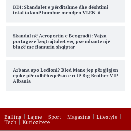
BDI: Skandalet e përditshme dhe dështimi
total ia kanë humbur mendjen VLEN-it
Skandal në Aeroportin e Beogradit: Vajza
portugeze keqtrajtohet veç pse mbante një
bluzë me flamurin shqiptar
Arbana apo Ledioni? Bled Mane jep përgjigjen
epike për udhëheqeësin e ri të Big Brother VIP
Albania
Ballina
Lajme
Sport
Magazina
Lifestyle
Tech
Kuriozitete