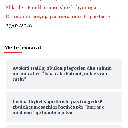
Shkodër: Familja sapo ishte kthyer nga
Gjermania, arsyeja pse nëna ndodhej në banesë
29/07/2026
Më të lexuarat
Avokati Halilaj zbulon plagosjen dhe sulmin
me mitraloz: “Isha cak i Fatonit, nuk e vrau
rusin”
Joshua thyhet shpirtërisht pas tragjedisë,
zbulohet mesazhi rrëqethës për “burrat e
mëdhenj” që humbën jetën