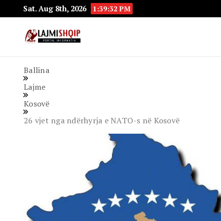
Sat. Aug 8th, 2026
1:39:33 PM
Lajmishqip.net
Lajmishqip
Ballina
Lajme
Kosovë
​26 vjet nga ndërhyrja e NATO-s në Kosovë