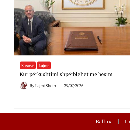
Kosovë
Lajme
Kur përkushtimi shpërblehet me besim
By
Lajmi Shqip
29/07/2026
Ballina
L