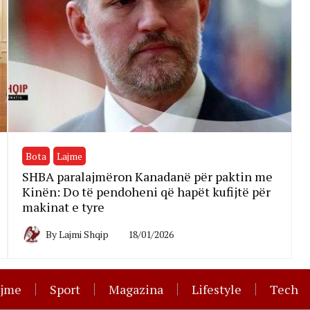
Bota
Lajme
SHBA paralajmëron Kanadanë për paktin me
Kinën: Do të pendoheni që hapët kufijtë për
makinat e tyre
By
Lajmi Shqip
18/01/2026
ajme
Sport
Magazina
Lifestyle
Tech