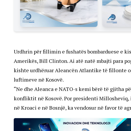
Urdhrin për fillimin e fushatës bombarduese e ki
Amerikës, Bill Clinton. Ai atë natë mbajti para po
kishte urdhëruar Aleancën Atlantike të fillonte 
luftimeve në Kosovë.
“Ne dhe Aleanca e NATO-s kemi bërë të gjitha për
konfliktit në Kosovë. Por presidenti Millosheviq, 
në Kroaci e në Bosnjë, ka vendosur në favor të ag