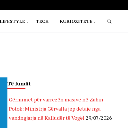
LIFESTYLE
TECH
KURIOZITETE
Të fundit
Gërmimet për varrezën masive në Zubin
Potok: Ministrja Gërvalla jep detaje nga
vendngjarja në Kalludër të Vogël
29/07/2026