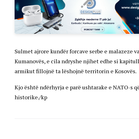
Sulmet ajrore kundër forcave serbe e malazeze va
Kumanovës, e cila ndryshe njihet edhe si kapitul
armikut fillojnë ta lëshojnë territorin e Kosovës.
Kjo është ndërhyrja e parë ushtarake e NATO-s që 
historike./kp