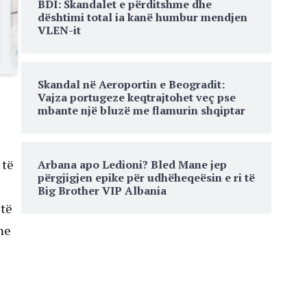
BDI: Skandalet e përditshme dhe
dështimi total ia kanë humbur mendjen
VLEN-it
Skandal në Aeroportin e Beogradit:
Vajza portugeze keqtrajtohet veç pse
mbante një bluzë me flamurin shqiptar
 të
Arbana apo Ledioni? Bled Mane jep
përgjigjen epike për udhëheqeësin e ri të
Big Brother VIP Albania
 të
hme