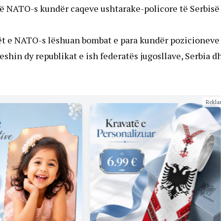
 të NATO-s kundër caqeve ushtarake-policore të Serbisë
anët e NATO-s lëshuan bombat e para kundër pozicioneve
heshin dy republikat e ish federatës jugosllave, Serbia d
Rekla