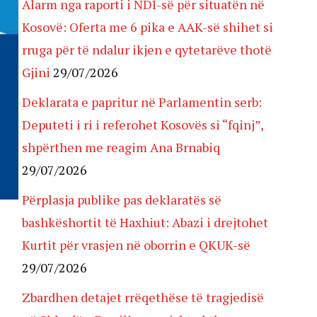
Alarm nga raporti i NDI-së për situatën në
Kosovë: Oferta me 6 pika e AAK-së shihet si
rruga për të ndalur ikjen e qytetarëve thotë
Gjini
29/07/2026
Deklarata e papritur në Parlamentin serb:
Deputeti i ri i referohet Kosovës si “fqinj”,
shpërthen me reagim Ana Brnabiq
29/07/2026
Përplasja publike pas deklaratës së
bashkëshortit të Haxhiut: Abazi i drejtohet
Kurtit për vrasjen në oborrin e QKUK-së
29/07/2026
Zbardhen detajet rrëqethëse të tragjedisë