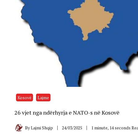
Kosovë
Lajme
​26 vjet nga ndërhyrja e NATO-s në Kosovë
By
Lajmi Shqip
24/03/2025
1 minute, 14 seconds Re