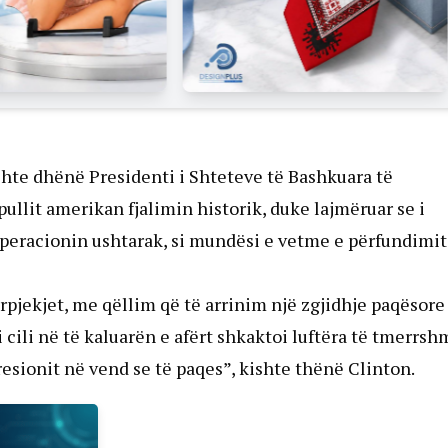
shte dhënë Presidenti i Shteteve të Bashkuara të
pullit amerikan fjalimin historik, duke lajmëruar se i
operacionin ushtarak, si mundësi e vetme e përfundimit
pjekjet, me qëllim që të arrinim një zgjidhje paqësore
i cili në të kaluarën e afërt shkaktoi luftëra të tmerrs
resionit në vend se të paqes”, kishte thënë Clinton.