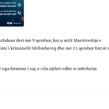
zhduan deri më 9 qershor, kur u arrit Marrëveshja e
limi i kriminelit Millosheviq dhe më 11 qershor forcat 
nga formimi i saj, e cila njihet edhe si ndërhyrja