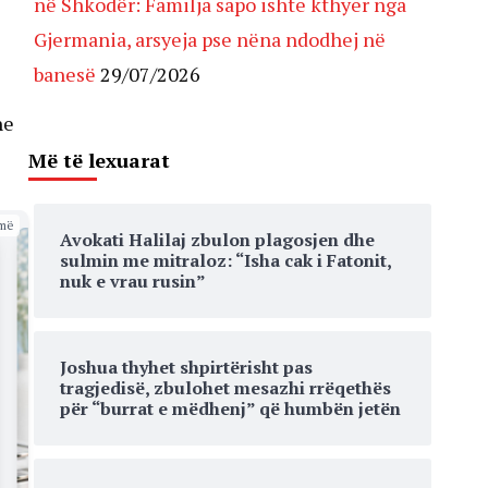
në Shkodër: Familja sapo ishte kthyer nga
Gjermania, arsyeja pse nëna ndodhej në
banesë
29/07/2026
he
Më të lexuarat
më
Avokati Halilaj zbulon plagosjen dhe
sulmin me mitraloz: “Isha cak i Fatonit,
nuk e vrau rusin”
Joshua thyhet shpirtërisht pas
tragjedisë, zbulohet mesazhi rrëqethës
për “burrat e mëdhenj” që humbën jetën