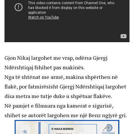
00:00
01:41
Video
Player
Gjon Nikaj largohet me vrap, ndërsa Gjergj
Ndërshtiqaj fshihet pas makinës.
Nga të shtënat me armë, makina shpërthen në
flakë, por fatmirësisht Gjergj Ndërshtiqaj largohet
disa metra me tutje duke u shpëtuar flakëve.
Në pamjet e filmuara nga kamerat e sigurisë,
shihet se autorët largohen me një Benz ngjyrë gri.