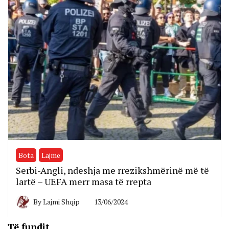
Bota
Lajme
Serbi-Angli, ndeshja me rrezikshmërinë më të
lartë – UEFA merr masa të rrepta
By
Lajmi Shqip
13/06/2024
Të fundit