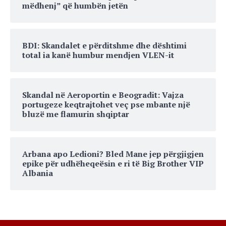
mëdhenj” që humbën jetën
BDI: Skandalet e përditshme dhe dështimi
total ia kanë humbur mendjen VLEN-it
Skandal në Aeroportin e Beogradit: Vajza
portugeze keqtrajtohet veç pse mbante një
bluzë me flamurin shqiptar
Arbana apo Ledioni? Bled Mane jep përgjigjen
epike për udhëheqeësin e ri të Big Brother VIP
Albania