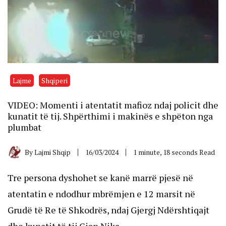
Lajme
Shqiperi
VIDEO: Momenti i atentatit mafioz ndaj policit dhe
kunatit të tij. Shpërthimi i makinës e shpëton nga
plumbat
By
Lajmi Shqip
16/03/2024
1 minute, 18 seconds Read
Tre persona dyshohet se kanë marrë pjesë në
atentatin e ndodhur mbrëmjen e 12 marsit në
Grudë të Re të Shkodrës, ndaj Gjergj Ndërshtiqajt
dhe kunatit të tij Gjon Nika.