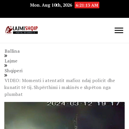
Mon. Aug 10th, 2026
6:21:14 AM
Lajmishqip.net
Lajmishqip
Ballina
Lajme
Shqiperi
VIDEO: Momenti i atentatit mafioz ndaj policit dhe
kunatit të tij. Shpërthimi i makinës e shpëton nga
plumbat