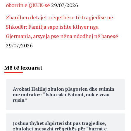
oborrin e QKUK-së
29/07/2026
Zbardhen detajet rrëqethëse të tragjedisë në
Shkodër: Familja sapo ishte kthyer nga
Gjermania, arsyeja pse nëna ndodhej në banesë
29/07/2026
Më të lexuarat
Avokati Halilaj zbulon plagosjen dhe sulmin
me mitraloz: “Isha cak i Fatonit, nuk e vrau
rusin”
Joshua thyhet shpirtërisht pas tragjedisë,
zbulohet mesazhi rrëqethës për “burrat e