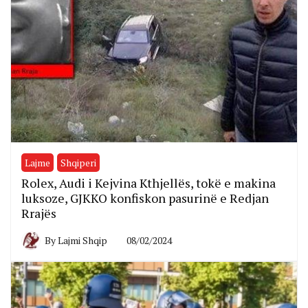
Lajme
Shqiperi
Rolex, Audi i Kejvina Kthjellës, tokë e makina
luksoze, GJKKO konfiskon pasurinë e Redjan
Rrajës
By
Lajmi Shqip
08/02/2024