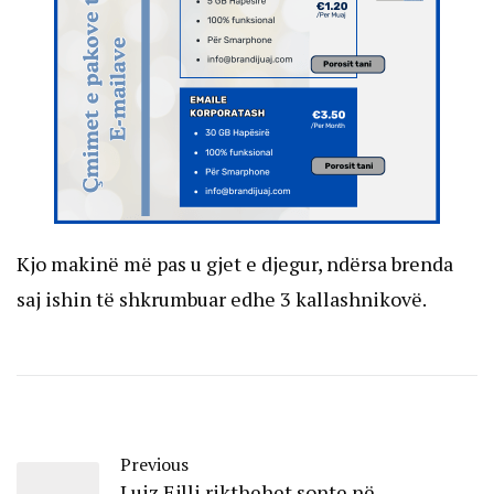
Kjo makinë më pas u gjet e djegur, ndërsa brenda
saj ishin të shkrumbuar edhe 3 kallashnikovë.
Previous
Luiz Ejlli rikthehet sonte në