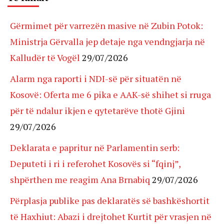
Gërmimet për varrezën masive në Zubin Potok:
Ministrja Gërvalla jep detaje nga vendngjarja në
Kalludër të Vogël
29/07/2026
Alarm nga raporti i NDI-së për situatën në
Kosovë: Oferta me 6 pika e AAK-së shihet si rruga
për të ndalur ikjen e qytetarëve thotë Gjini
29/07/2026
Deklarata e papritur në Parlamentin serb:
Deputeti i ri i referohet Kosovës si “fqinj”,
shpërthen me reagim Ana Brnabiq
29/07/2026
Përplasja publike pas deklaratës së bashkëshortit
të Haxhiut: Abazi i drejtohet Kurtit për vrasjen në