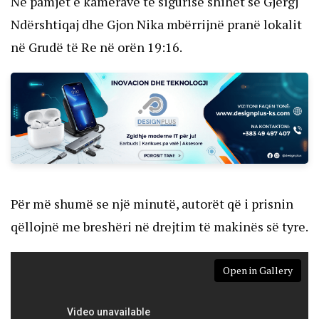
Në pamjet e kamerave të sigurisë shihet se Gjergj
Ndërshtiqaj dhe Gjon Nika mbërrijnë pranë lokalit
në Grudë të Re në orën 19:16.
Për më shumë se një minutë, autorët që i prisnin
qëllojnë me breshëri në drejtim të makinës së tyre.
Open in Gallery