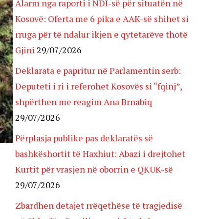
Alarm nga raporti i NDI-së për situatën në
Kosovë: Oferta me 6 pika e AAK-së shihet si
rruga për të ndalur ikjen e qytetarëve thotë
Gjini
29/07/2026
Deklarata e papritur në Parlamentin serb:
Deputeti i ri i referohet Kosovës si “fqinj”,
shpërthen me reagim Ana Brnabiq
29/07/2026
Përplasja publike pas deklaratës së
bashkëshortit të Haxhiut: Abazi i drejtohet
Kurtit për vrasjen në oborrin e QKUK-së
29/07/2026
Zbardhen detajet rrëqethëse të tragjedisë