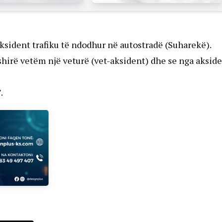
 aksident trafiku të ndodhur në autostradë (Suharekë).
shirë vetëm një veturë (vet-aksident) dhe se nga akside
.