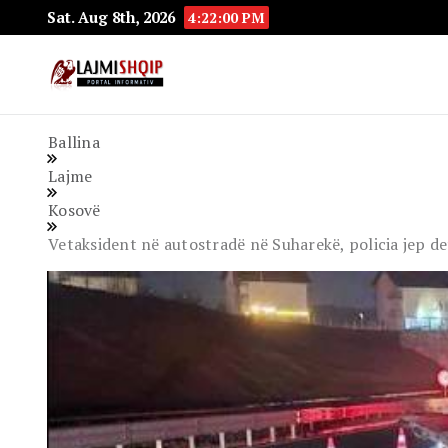
Sat. Aug 8th, 2026
4:22:01 PM
Lajmishqip.net
Lajmishqip
Ballina
Lajme
Kosovë
Vetaksident në autostradë në Suharekë, policia jep de