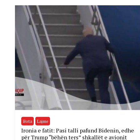
Bota
Lajme
Ironia e fatit: Pasi talli pafund Bidenin, edhe
për Trump “bëhën ters” shkallët e avionit