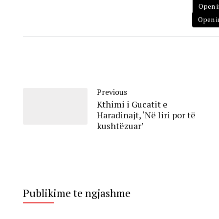
Open i
Open i
Previous
Kthimi i Gucatit e
Haradinajt, ‘Në liri por të
kushtëzuar’
Publikime te ngjashme