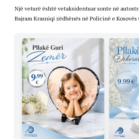
Një veturë është vetaksidentuar sonte në autost
Bajram Krasniqi zëdhënës në Policinë e Kosovës t