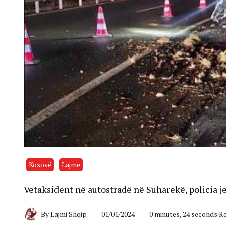
Kosovë
Lajme
Vetaksident në autostradë në Suharekë, policia j
By
Lajmi Shqip
01/01/2024
0 minutes, 24 seconds R