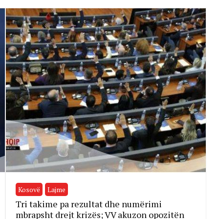
Kosovë
Lajme
Tri takime pa rezultat dhe numërimi
mbrapsht drejt krizës; VV akuzon opozitën