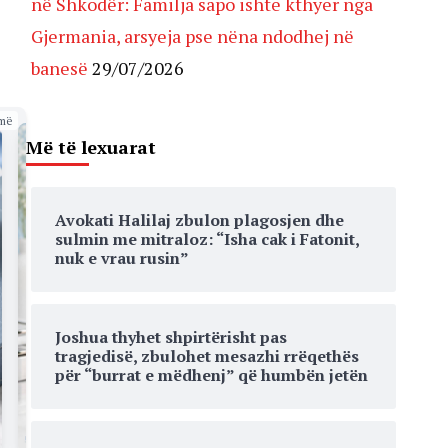
në Shkodër: Familja sapo ishte kthyer nga
Gjermania, arsyeja pse nëna ndodhej në
banesë
29/07/2026
më
Më të lexuarat
Avokati Halilaj zbulon plagosjen dhe
sulmin me mitraloz: “Isha cak i Fatonit,
nuk e vrau rusin”
Joshua thyhet shpirtërisht pas
tragjedisë, zbulohet mesazhi rrëqethës
për “burrat e mëdhenj” që humbën jetën