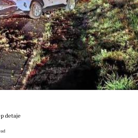
ep detaje
ead