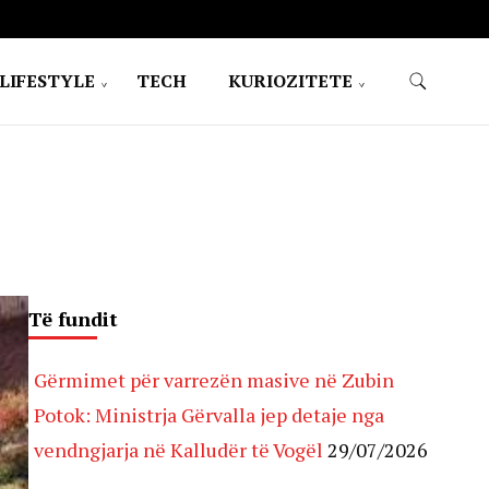
LIFESTYLE
TECH
KURIOZITETE
Të fundit
Gërmimet për varrezën masive në Zubin
Potok: Ministrja Gërvalla jep detaje nga
vendngjarja në Kalludër të Vogël
29/07/2026