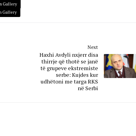
n Gallery
n Gallery
Next
Haxhi Avdyli nxjerr disa
thirrje që thotë se janë
të grupeve ekstremiste
serbe: Kujdes kur
udhëtoni me targa RKS
në Serbi