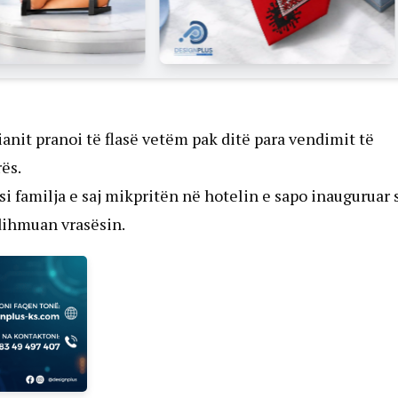
ianit pranoi të flasë vetëm pak ditë para vendimit të
ës.
i familja e saj mikpritën në hotelin e sapo inauguruar 
ndihmuan vrasësin.