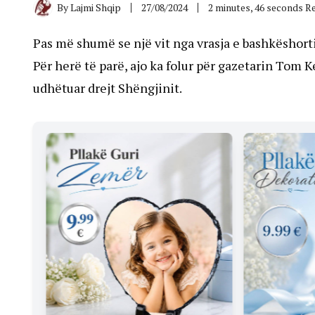
By
Lajmi Shqip
27/08/2024
2 minutes, 46 seconds R
Pas më shumë se një vit nga vrasja e bashkëshortit
Për herë të parë, ajo ka folur për gazetarin Tom Ke
udhëtuar drejt Shëngjinit.