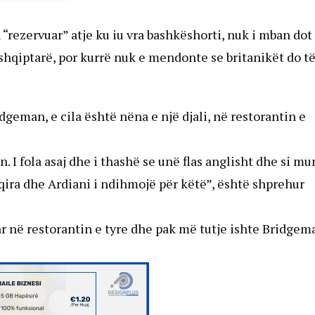
“rezervuar” atje ku iu vra bashkëshorti, nuk i mban dot
hqiptarë, por kurrë nuk e mendonte se britanikët do t
idgeman, e cila është nëna e një djali, në restorantin e
 I fola asaj dhe i thashë se unë flas anglisht dhe si mu
qira dhe Ardiani i ndihmojë për këtë”, është shprehur
ar në restorantin e tyre dhe pak më tutje ishte Bridgem