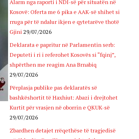
Alarm nga raporti i NDI-së për situatën në
Kosovë: Oferta me 6 pika e AAK-së shihet si
rruga për të ndalur ikjen e qytetarëve thotë
Gjini
29/07/2026
Deklarata e papritur në Parlamentin serb:
Deputeti i ri i referohet Kosovës si “fqinj”,
shpërthen me reagim Ana Brnabiq
29/07/2026
Përplasja publike pas deklaratës së
bashkëshortit të Haxhiut: Abazi i drejtohet
Kurtit për vrasjen në oborrin e QKUK-së
29/07/2026
Zbardhen detajet rrëqethëse të tragjedisë