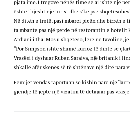
pjata ime. I tregove nënës time se ai ishte një pe
është thjesht një turist dhe s’ke pse shqetësohesh 
Në ditën e tretë, pasi mbaroi picën dhe birrën e t
ta mbante pas një perde në restorantin e hotelit 
Ardiani i tha: Mos u shqetëso, lëre në tavolinë, 
“Por Simpson ishte shumë kurioz të dinte se çfar
Vrasësi i dyshuar Ruben Saraiva, një britanik i li
shkallë afër skenës së të shtënave një ditë para v
Fëmijët vendas raportuan se kishin parë një ‘burr
gjendje të jepte një vizatim të detajuar pas vrasje