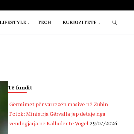
LIFESTYLE
TECH
KURIOZITETE
Të fundit
Gërmimet për varrezën masive në Zubin
Potok: Ministrja Gërvalla jep detaje nga
vendngjarja në Kalludër të Vogël
29/07/2026