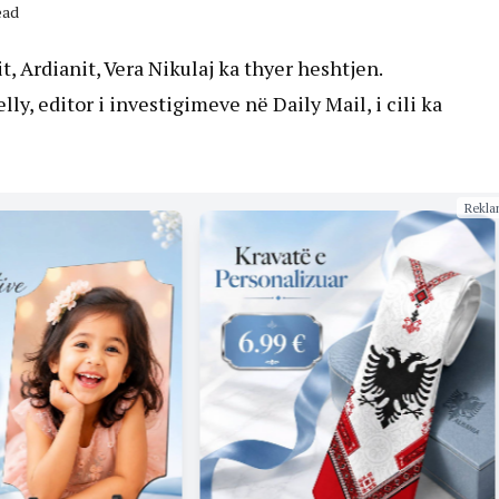
ead
, Ardianit, Vera Nikulaj ka thyer heshtjen.
lly, editor i investigimeve në Daily Mail, i cili ka
Rekla