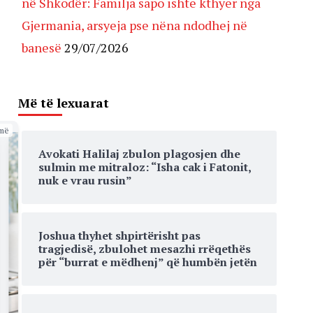
në Shkodër: Familja sapo ishte kthyer nga
Gjermania, arsyeja pse nëna ndodhej në
banesë
29/07/2026
Më të lexuarat
më
Avokati Halilaj zbulon plagosjen dhe
sulmin me mitraloz: “Isha cak i Fatonit,
nuk e vrau rusin”
Joshua thyhet shpirtërisht pas
tragjedisë, zbulohet mesazhi rrëqethës
për “burrat e mëdhenj” që humbën jetën