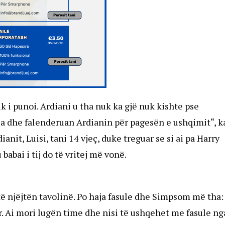
k i punoi. Ardiani u tha nuk ka gjë nuk kishte pse
rua dhe falenderuan Ardianin për pagesën e ushqimit“, k
ianit, Luisi, tani 14 vjeç, duke treguar se si ai pa Harry
abai i tij do të vritej më vonë.
të njëjtën tavolinë. Po haja fasule dhe Simpsom më tha:
r. Ai mori lugën time dhe nisi të ushqehet me fasule ng