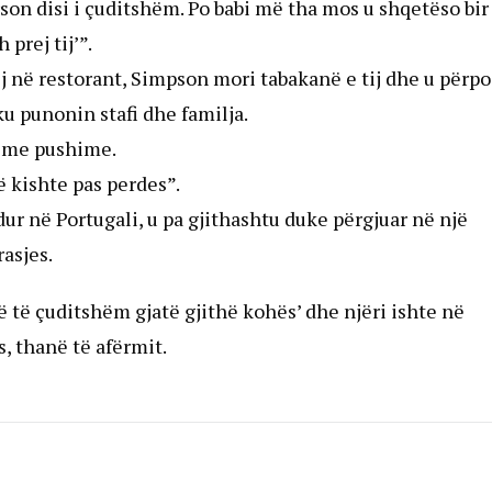
rson disi i çuditshëm. Po babi më tha mos u shqetëso bir
prej tij’”.
ij në restorant, Simpson mori tabakanë e tij dhe u përp
ku punonin stafi dhe familja.
je me pushime.
ë kishte pas perdes”.
ndur në Portugali, u pa gjithashtu duke përgjuar në një
rasjes.
ë të çuditshëm gjatë gjithë kohës’ dhe njëri ishte në
s, thanë të afërmit.