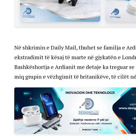
Në shkrimin e Daily Mail, thuhet se familja e Ard
ekstradimit të kësaj të marte në gjykatën e Londr
Bashkëshortja e Ardianit me detaje ka treguar se s
miq grupin e vëzhgimit të britanikëve, të cilët 