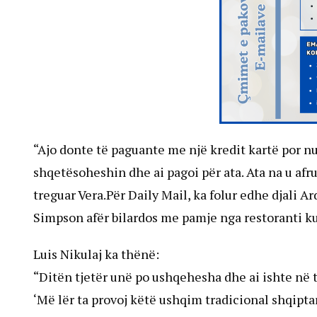
“Ajo donte të paguante me një kredit kartë por nu
shqetësoheshin dhe ai pagoi për ata. Ata na u af
treguar Vera.Për Daily Mail, ka folur edhe djali Ard
Simpson afër bilardos me pamje nga restoranti ku b
Luis Nikulaj ka thënë:
“Ditën tjetër unë po ushqehesha dhe ai ishte në 
‘Më lër ta provoj këtë ushqim tradicional shqipta