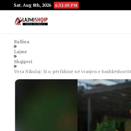
Sat. Aug 8th, 2026
6:52:06 PM
Lajmishqip.net
Lajmishqip
Ballina
Lajme
Shqiperi
Vera Nikulaj: Si u përfshinë në vrasjen e bashkëshortit