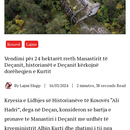
Kosovë
Lajme
Vendimi për 24 hektarët rreth Manastirit të
Deçanit, historianët e Deçanit kërkojnë
dorëheqjen e Kurtit
By
Lajmi Shqip
16/03/2024
2 minutes, 38 seconds Read
Kryesia e Lidhjes së Historianëve të Kosovës “Ali
Hadri”, dega në Deçan, konsideron se bartja e
pronave te Manastiri i Deçanit me urdhër të
kryeministrit Albin Kurti dhe zbatimi i tij nga