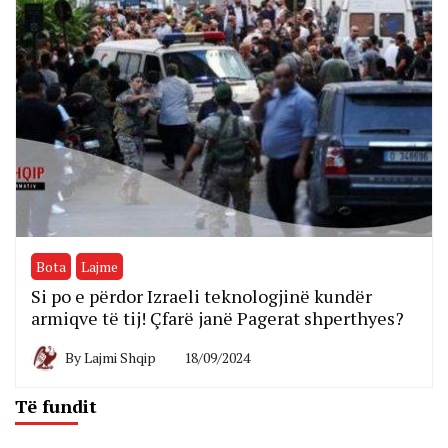
Bota
Lajme
Si po e përdor Izraeli teknologjinë kundër
armiqve të tij! Çfarë janë Pagerat shperthyes?
By
Lajmi Shqip
18/09/2024
Të fundit