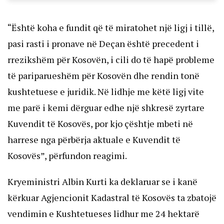
“Është koha e fundit që të miratohet një ligj i tillë,
pasi rasti i pronave në Deçan është precedent i
rrezikshëm për Kosovën, i cili do të hapë probleme
të pariparueshëm për Kosovën dhe rendin tonë
kushtetuese e juridik. Në lidhje me këtë ligj vite
me parë i kemi dërguar edhe një shkresë zyrtare
Kuvendit të Kosovës, por kjo çështje mbeti në
harrese nga përbërja aktuale e Kuvendit të
Kosovës”, përfundon reagimi.
Kryeministri Albin Kurti ka deklaruar se i kanë
kërkuar Agjencionit Kadastral të Kosovës ta zbatojë
vendimin e Kushtetueses lidhur me 24 hektarë