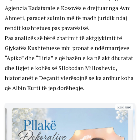
Agjencia Kadatsrale e Kosovës e drejtuar nga Avni
Ahmeti, paraqet sulmin më të madh juridik ndaj
rendit kushtetues pas pavarësisë.
Pas analizës së bërë zbatimit të aktgjykimit të
Gjykatës Kushtetuese mbi pronat e ndërmarrjeve
“Apiko” dhe “Iliria” e që bazën e ka në akt dhuratat
dhe ligjet e kohës së Sllobodan Millosheviq,
historianët e Deçanit vlerësojnë se ka ardhur koha
që Albin Kurti të jep dorëheqje.
Reklamë