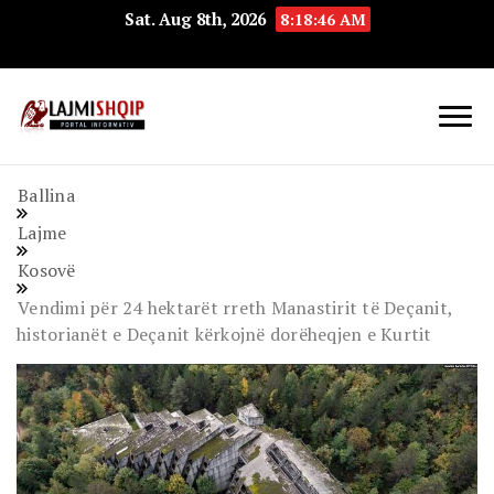
Sat. Aug 8th, 2026
8:18:47 AM
Lajmishqip.net
Lajmishqip
Ballina
Lajme
Kosovë
Vendimi për 24 hektarët rreth Manastirit të Deçanit,
historianët e Deçanit kërkojnë dorëheqjen e Kurtit