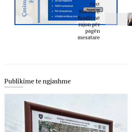
Next
Kosova e
fundit në
rajon për
pagën
mesatare
Publikime te ngjashme