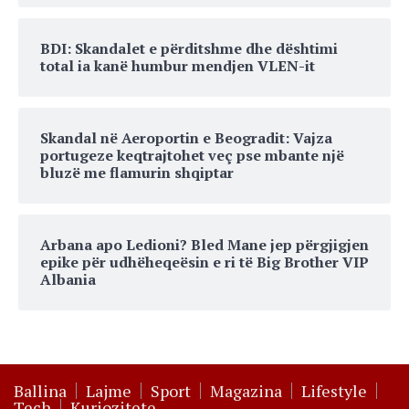
BDI: Skandalet e përditshme dhe dështimi
total ia kanë humbur mendjen VLEN-it
Skandal në Aeroportin e Beogradit: Vajza
portugeze keqtrajtohet veç pse mbante një
bluzë me flamurin shqiptar
Arbana apo Ledioni? Bled Mane jep përgjigjen
epike për udhëheqeësin e ri të Big Brother VIP
Albania
Ballina
Lajme
Sport
Magazina
Lifestyle
Tech
Kuriozitete