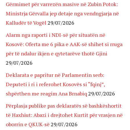
Gërmimet për varrezën masive në Zubin Potok:
Ministrja Gërvalla jep detaje nga vendngjarja në
Kalludër të Vogël
29/07/2026
Alarm nga raporti i NDI-së për situatën në
Kosovë: Oferta me 6 pika e AAK-së shihet si rruga
për të ndalur ikjen e qytetarëve thotë Gjini
29/07/2026
Deklarata e papritur në Parlamentin serb:
Deputeti i ri i referohet Kosovës si “fqinj”,
shpërthen me reagim Ana Brnabiq
29/07/2026
Përplasja publike pas deklaratës së bashkëshortit
të Haxhiut: Abazi i drejtohet Kurtit për vrasjen në
oborrin e QKUK-së
29/07/2026