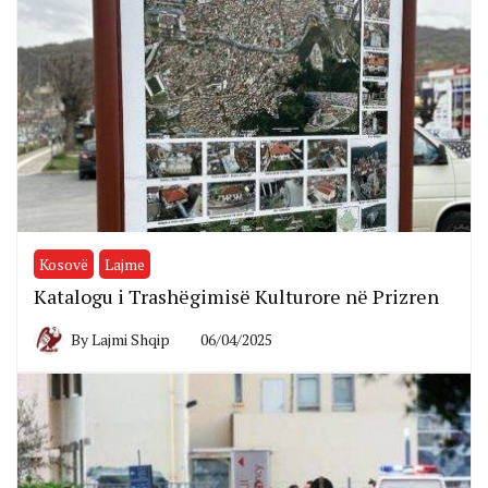
Kosovë
Lajme
Katalogu i Trashëgimisë Kulturore në Prizren
By
Lajmi Shqip
06/04/2025