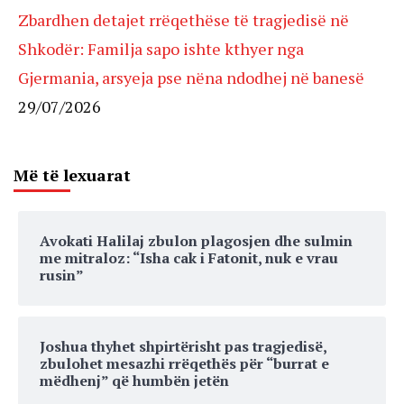
Zbardhen detajet rrëqethëse të tragjedisë në
Shkodër: Familja sapo ishte kthyer nga
Gjermania, arsyeja pse nëna ndodhej në banesë
29/07/2026
Më të lexuarat
Avokati Halilaj zbulon plagosjen dhe sulmin
me mitraloz: “Isha cak i Fatonit, nuk e vrau
rusin”
Joshua thyhet shpirtërisht pas tragjedisë,
zbulohet mesazhi rrëqethës për “burrat e
mëdhenj” që humbën jetën