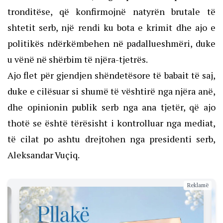
tronditëse, që konfirmojnë natyrën brutale të
shtetit serb, një rendi ku bota e krimit dhe ajo e
politikës ndërkëmbehen në padallueshmëri, duke
u vënë në shërbim të njëra-tjetrës.
Ajo flet për gjendjen shëndetësore të babait të saj,
duke e cilësuar si shumë të vështirë nga njëra anë,
dhe opinionin publik serb nga ana tjetër, që ajo
thotë se është tërësisht i kontrolluar nga mediat,
të cilat po ashtu drejtohen nga presidenti serb,
Aleksandar Vuçiq.
Reklamë