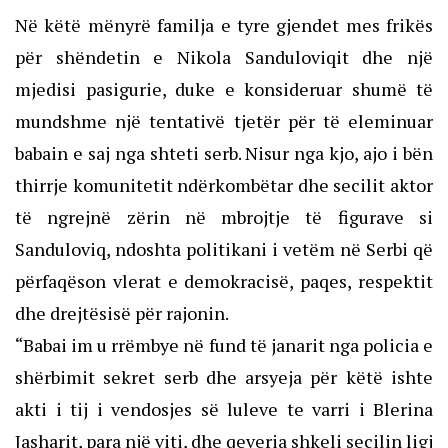
Në këtë mënyrë familja e tyre gjendet mes frikës
për shëndetin e Nikola Sanduloviqit dhe një
mjedisi pasigurie, duke e konsideruar shumë të
mundshme një tentativë tjetër për të eleminuar
babain e saj nga shteti serb. Nisur nga kjo, ajo i bën
thirrje komunitetit ndërkombëtar dhe secilit aktor
të ngrejnë zërin në mbrojtje të figurave si
Sanduloviq, ndoshta politikani i vetëm në Serbi që
përfaqëson vlerat e demokracisë, paqes, respektit
dhe drejtësisë për rajonin.
“Babai im u rrëmbye në fund të janarit nga policia e
shërbimit sekret serb dhe arsyeja për këtë ishte
akti i tij i vendosjes së luleve te varri i Blerina
Jasharit, para një viti, dhe qeveria shkeli secilin ligj