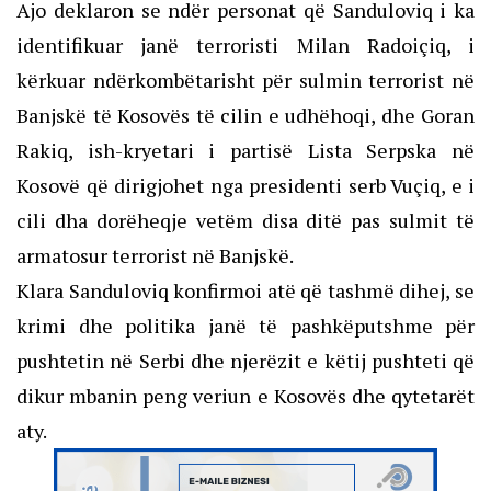
Ajo deklaron se ndër personat që Sanduloviq i ka
identifikuar janë terroristi Milan Radoiçiq, i
kërkuar ndërkombëtarisht për sulmin terrorist në
Banjskë të Kosovës të cilin e udhëhoqi, dhe Goran
Rakiq, ish-kryetari i partisë Lista Serpska në
Kosovë që dirigjohet nga presidenti serb Vuçiq, e i
cili dha dorëheqje vetëm disa ditë pas sulmit të
armatosur terrorist në Banjskë.
Klara Sanduloviq konfirmoi atë që tashmë dihej, se
krimi dhe politika janë të pashkëputshme për
pushtetin në Serbi dhe njerëzit e këtij pushteti që
dikur mbanin peng veriun e Kosovës dhe qytetarët
aty.