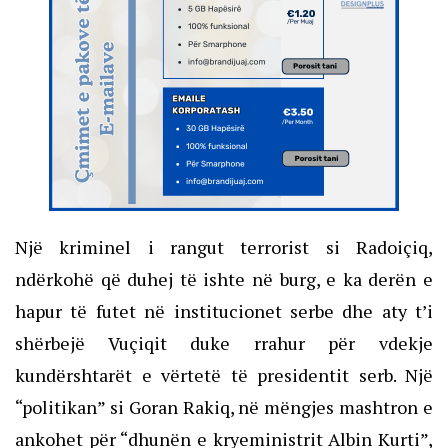
Një kriminel i rangut terrorist si Radoiçiq,
ndërkohë që duhej të ishte në burg, e ka derën e
hapur të futet në institucionet serbe dhe aty t’i
shërbejë Vuçiqit duke rrahur për vdekje
kundërshtarët e vërtetë të presidentit serb. Një
“politikan” si Goran Rakiq, në mëngjes mashtron e
ankohet për “dhunën e kryeministrit Albin Kurti”,