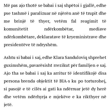
Më pas ajo thotë se babai i saj shpëtoi i gjallë, edhe
pse tashmë i paralizuar në njërën anë të trupit dhe
me brinjë të thyer, vetëm fal reagimit të
komunitetit ndërkombëtar, mediave
ndërkombëtare, deklaratave të kryeministrave dhe
presidentëve të ndryshëm.
Ashtu si babai i saj, edhe Klara Sanduloviq shprehet
guximshëm, pavarësisht rrezikut për familjen e saj.
Ajo tha se babai i saj ka arritur të identifikojë disa
persona brenda objektit të BIA-s ku po torturohej,
si pasojë e të cilës ai gati ka ndërruar jetë dy herë
dhe vetëm ndërhyrja e mjekëve e ka rikthyer në
jetë.