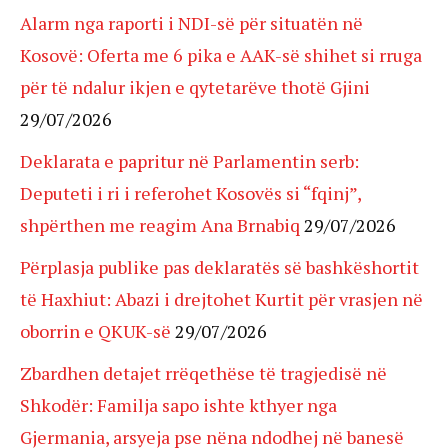
Alarm nga raporti i NDI-së për situatën në
Kosovë: Oferta me 6 pika e AAK-së shihet si rruga
për të ndalur ikjen e qytetarëve thotë Gjini
29/07/2026
Deklarata e papritur në Parlamentin serb:
Deputeti i ri i referohet Kosovës si “fqinj”,
shpërthen me reagim Ana Brnabiq
29/07/2026
Përplasja publike pas deklaratës së bashkëshortit
të Haxhiut: Abazi i drejtohet Kurtit për vrasjen në
oborrin e QKUK-së
29/07/2026
Zbardhen detajet rrëqethëse të tragjedisë në
Shkodër: Familja sapo ishte kthyer nga
Gjermania, arsyeja pse nëna ndodhej në banesë