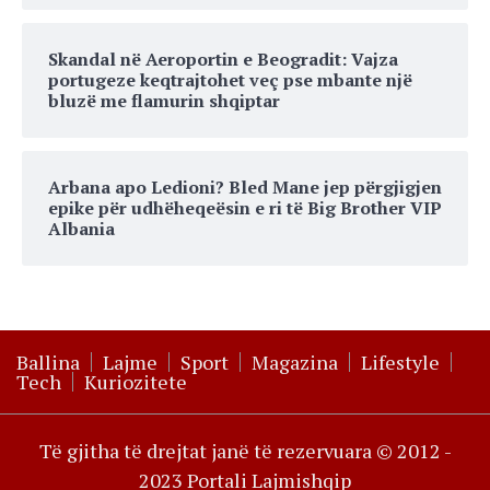
Skandal në Aeroportin e Beogradit: Vajza
portugeze keqtrajtohet veç pse mbante një
bluzë me flamurin shqiptar
Arbana apo Ledioni? Bled Mane jep përgjigjen
epike për udhëheqeësin e ri të Big Brother VIP
Albania
Ballina
Lajme
Sport
Magazina
Lifestyle
Tech
Kuriozitete
Të gjitha të drejtat janë të rezervuara © 2012 -
2023 Portali Lajmishqip