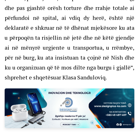
dhe pas gjashtë orësh torture dhe rrahje totale ai
përfundoi në spital, ai vdiq dy herë, është një
deklaratë e shkruar në të dhënat mjekësore ku ata
u përpoqën ta risjellin në jetë dhe në këtë gjendje
ai në mënyrë urgjente u transportua, u rrëmbye,
për në burg, ku ata insistuan ta çojnë në Nish dhe
ku u organizuan që të mos dilte nga burgu i gjallë”,
shprehet e shqetësuar Klasa Sanduloviq.