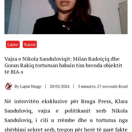
Lajme
Rajoni
Vajza e Nikola Sanduloviqit: Milan Radoiçiq dhe
Goran Rakiq torturuan babain tim brenda objektit
të BIA-s
By
Lajmi Shqip
20/01/2024
3 minutes, 57 seconds Read
Në intervitën ekskluzive për Rruga Press, Klara
Sanduloviq, vajza e politikanit serb Nikola
Sanduloviq, i cili u rrëmbe dhe u torturua nga
shërbimi sekret serb, tregon për herë të parë fakte