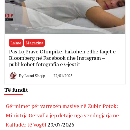
Lajme
Magazina
Pas Lojërave Olimpike, hakohen edhe faqet e
Bloomberg në Facebook dhe Instagram –
publikohet fotografia e Gjestit
By
Lajmi Shqip
22/01/2025
Të fundit
Gërmimet për varrezën masive në Zubin Potok:
Ministrja Gërvalla jep detaje nga vendngjarja në
Kalludër të Vogël
29/07/2026