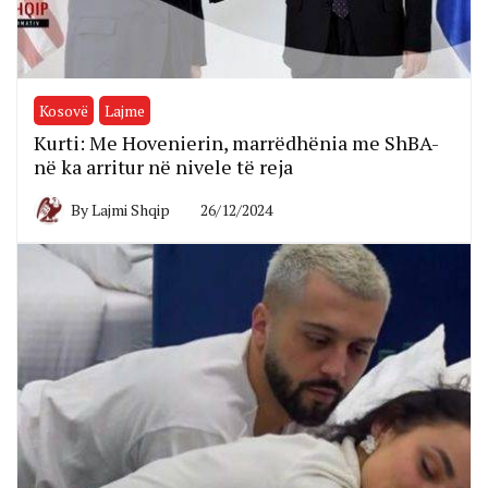
Kosovë
Lajme
Kurti: Me Hovenierin, marrëdhënia me ShBA-
në ka arritur në nivele të reja
By
Lajmi Shqip
26/12/2024