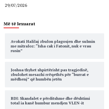
29/07/2026
Më të lexuarat
Avokati Halilaj zbulon plagosjen dhe sulmin
me mitraloz: “Isha cak i Fatonit, nuk e vrau
rusin”
Joshua thyhet shpirtërisht pas tragjedisë,
zbulohet mesazhi rrëqethës për “burrat e
mëdhenj” që humbën jetën
BDI: Skandalet e përditshme dhe dështimi
total ia kanë humbur mendjen VLEN-it