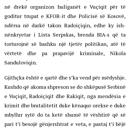
në drekë organizon huliganët e Vuçiqit për të
goditur trupat e KFOR-it dhe Policisë së Kosovë,
ndërsa në darkë takon Radoiçiqin, edhe ky ish-
nënkryetar i Lista Serpskas, brenda BIA-s që ta
torturojnë së bashku një tjetër politikan, atë të
vërtetë dhe pa prapavijë kriminale, Nikola
Sanduloviqin.
Gjithçka është e qartë dhe s’ka vend për mëdyshje.
Kushdo që akoma shpreson se do shkëpusë Serbinë
e Vuçiqit, Radoiçiqit dhe Rakiqit, nga mendësia e
krimit dhe brutalitetit duke kënaqur orekse e duke
mbyllur sytë do ta ketë shumë të vështirë që së
pari t’i besojë gënjershtrat e veta, e pastaj t’i bëjë