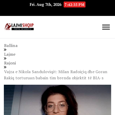
Fri. Aug 7th, 2026
7:42:36 PM
Lajmishqip.net
Lajmishqip
Ballina
Lajme
Rajoni
Vajza e Nikola Sanduloviqit: Milan Radoiçiq dhe Goran
Rakiq torturuan babain tim brenda objektit të BIA-s