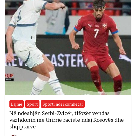
Lajme
Sport
Sporti ndërkombëtar
Në ndeshjën Serbi-Zvicër, tifozët vendas
vazhdonin me thirrje raciste ndaj Kosovës dhe
shqiptarve