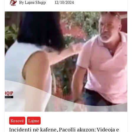
By
Lajmi Shqip
12/10/2024
Kosovë
Lajme
Incidenti në kafene, Pacolli akuzon: Videoja e