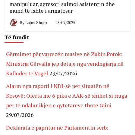
manipuluar, agresori sulmoi asistentin dhe
mund të ishte i armatosur
By
Lajmi Shqip
25/07/2025
Të fundit
Gërmimet për varrezën masive në Zubin Potok:
Ministrja Gërvalla jep detaje nga vendngjarja në
Kalludër të Vogël
29/07/2026
Alarm nga raporti i NDI-së për situatën në
Kosovë: Oferta me 6 pika e AAK-së shihet si rruga
për të ndalur ikjen e qytetarëve thotë Gjini
29/07/2026
Deklarata e papritur në Parlamentin serb: