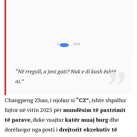
“Në rregull, a jeni gati? Nuk e di kush është
ai.”
Changpeng Zhao, i njohur si
“CZ”
, ishte shpallur
fajtor në vitin 2023 për
mundësim të pastrimit
të parave
, duke vuajtur
katër muaj burg
dhe
dorëhequr nga posti i
drejtorit ekzekutiv të