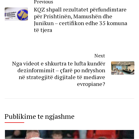
Previous
KQZ shpall rezultatet përfundimtare
për Prishtinën, Mamushën dhe
Junikun – certifikon edhe 35 komuna
të tjera
Next
Nga videot e shkurtra te lufta kundër
dezinformimit – çfarë po ndryshon
në strategjitë digjitale të mediave
evropiane?
Publikime te ngjashme