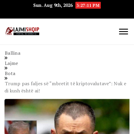
Sun. Aug 9th, 2026
3:27:12 PM
Lajmishqip.net
Lajmishqip
Ballina
Lajme
Bota
Trump pas faljes së “mbretit të kriptovalutave”: Nuk e
di kush është ai!