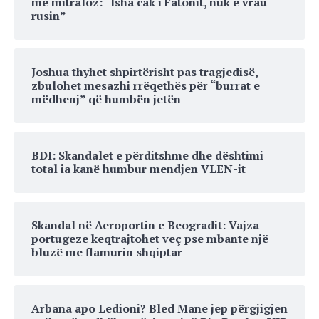
me mitraloz: “Isha cak i Fatonit, nuk e vrau
rusin”
Joshua thyhet shpirtërisht pas tragjedisë,
zbulohet mesazhi rrëqethës për “burrat e
mëdhenj” që humbën jetën
BDI: Skandalet e përditshme dhe dështimi
total ia kanë humbur mendjen VLEN-it
Skandal në Aeroportin e Beogradit: Vajza
portugeze keqtrajtohet veç pse mbante një
bluzë me flamurin shqiptar
Arbana apo Ledioni? Bled Mane jep përgjigjen