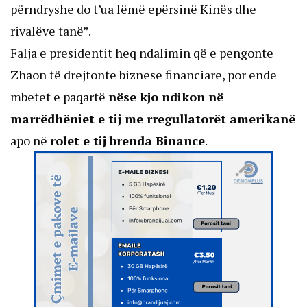
përndryshe do t’ua lëmë epërsinë Kinës dhe
rivalëve tanë”.
Falja e presidentit heq ndalimin që e pengonte
Zhaon të drejtonte biznese financiare, por ende
mbetet e paqartë
nëse kjo ndikon në
marrëdhëniet e tij me rregullatorët amerikanë
apo në
rolet e tij brenda Binance
.