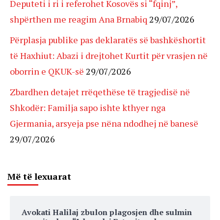
Deputeti i ri i referohet Kosovës si “fqinj”,
shpërthen me reagim Ana Brnabiq
29/07/2026
Përplasja publike pas deklaratës së bashkëshortit
të Haxhiut: Abazi i drejtohet Kurtit për vrasjen në
oborrin e QKUK-së
29/07/2026
Zbardhen detajet rrëqethëse të tragjedisë në
Shkodër: Familja sapo ishte kthyer nga
Gjermania, arsyeja pse nëna ndodhej në banesë
29/07/2026
Më të lexuarat
Avokati Halilaj zbulon plagosjen dhe sulmin