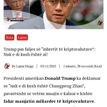
Bota
Lajme
Trump pas faljes së “mbretit të kriptovalutave”:
Nuk e di kush është ai!
By
Lajmi Shqip
03/11/2025
1 minute, 38 seconds Read
Presidenti amerikan
Donald Trump
ka deklaruar
se “nuk e di kush është Changpeng Zhao”,
pavarësisht se vetëm muajin e kaluar e kishte
falur manjatin miliarder të kriptovalutave
.