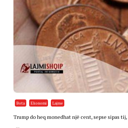
Bota
Ekonomi
Lajme
Trump do heq monedhat një cent, sepse sipas tij, 