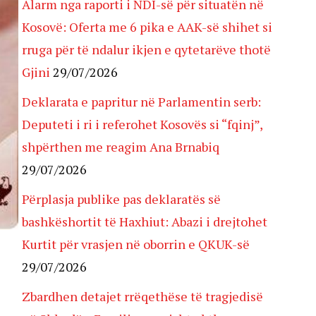
Alarm nga raporti i NDI-së për situatën në
Kosovë: Oferta me 6 pika e AAK-së shihet si
rruga për të ndalur ikjen e qytetarëve thotë
Gjini
29/07/2026
Deklarata e papritur në Parlamentin serb:
Deputeti i ri i referohet Kosovës si “fqinj”,
shpërthen me reagim Ana Brnabiq
29/07/2026
Përplasja publike pas deklaratës së
bashkëshortit të Haxhiut: Abazi i drejtohet
Kurtit për vrasjen në oborrin e QKUK-së
29/07/2026
Zbardhen detajet rrëqethëse të tragjedisë