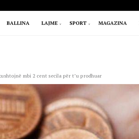
BALLINA
LAJME
SPORT
MAGAZINA
kushtojnë mbi 2 cent secila për t’u prodhuar