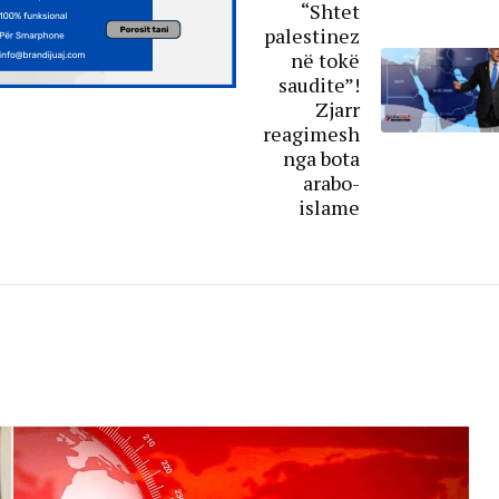
“Shtet
palestinez
në tokë
saudite”!
Zjarr
reagimesh
nga bota
arabo-
islame