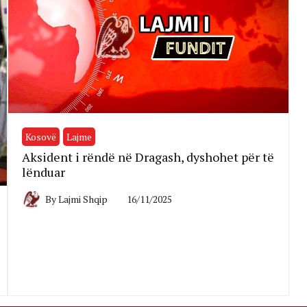
Kosovë
Lajme
Aksident i rëndë në Dragash, dyshohet për të
lënduar
By
Lajmi Shqip
16/11/2025