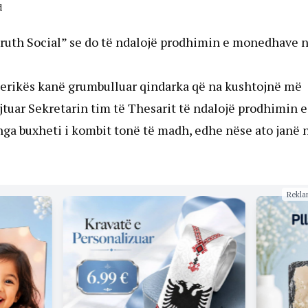
d
“Truth Social” se do të ndalojë prodhimin e monedhave n
Amerikës kanë grumbulluar qindarka që na kushtojnë më
jtuar Sekretarin tim të Thesarit të ndalojë prodhimin e
nga buxheti i kombit tonë të madh, edhe nëse ato janë 
Rekla