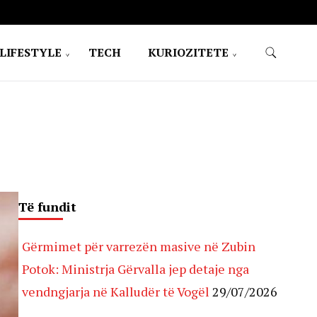
LIFESTYLE
TECH
KURIOZITETE
Të fundit
Gërmimet për varrezën masive në Zubin
Potok: Ministrja Gërvalla jep detaje nga
vendngjarja në Kalludër të Vogël
29/07/2026