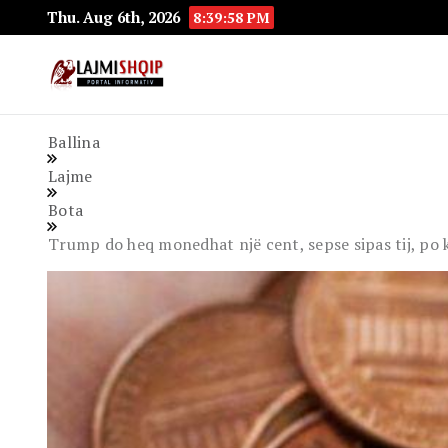
Thu. Aug 6th, 2026
8:39:59 PM
Lajmishqip.net
Lajmishqip
Ballina
Lajme
Bota
Trump do heq monedhat një cent, sepse sipas tij, po 