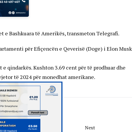
t e Bashkuara të Amerikës, transmeton Telegrafi.
artamenti për Efiçencën e Qeverisë (Doge) i Elon Musk
 e qindarkës. Kushton 3.69 cent për të prodhuar dhe
 vjetor të 2024 për monedhat amerikane.
Next