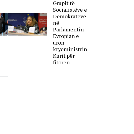
Grupit të
Socialistëve e
Demokratëve
në
Parlamentin
Evropian e
uron
kryeministrin
Kurit për
fitorën