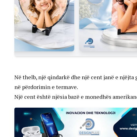
Në thelb, një qindarkë dhe një cent janë e njëjta
në përdorimin e termave.
Një cent është njësia bazë e monedhës amerikane