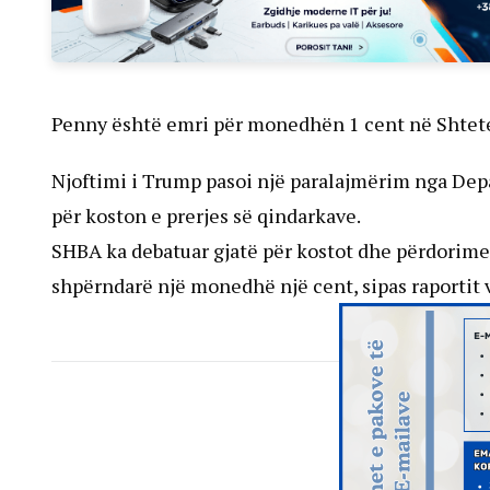
Penny është emri për monedhën 1 cent në Shtete
Njoftimi i Trump pasoi një paralajmërim nga Dep
për koston e prerjes së qindarkave.
SHBA ka debatuar gjatë për kostot dhe përdorimet
shpërndarë një monedhë një cent, sipas raportit