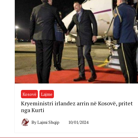
Kosovë
Lajme
Kryeministri irlandez arrin në Kosovë, pritet
nga Kurti
By
Lajmi Shqip
10/01/2024