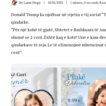
By
Lajmi Shqip
10/02/2025
1 minute, 0 seconds Rea
Donald Trump ka njoftuar në rrjetin e tij social 
qindarke.
“Për një kohë të gjatë, Shtetet e Bashkuara të 
shumë se 2 cent. Është kaq e kotë! Unë e kam dre
qindarkave të reja. Le të eliminojmë mbeturinat 
cent”.