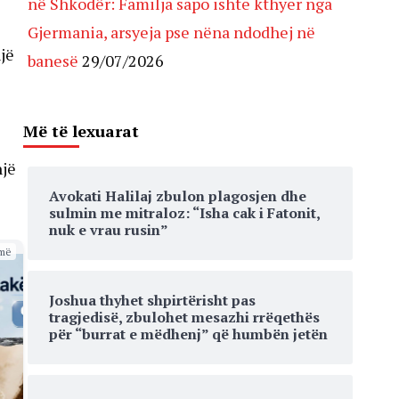
në Shkodër: Familja sapo ishte kthyer nga
Gjermania, arsyeja pse nëna ndodhej në
jë
banesë
29/07/2026
Më të lexuarat
një
Avokati Halilaj zbulon plagosjen dhe
sulmin me mitraloz: “Isha cak i Fatonit,
nuk e vrau rusin”
më
Joshua thyhet shpirtërisht pas
tragjedisë, zbulohet mesazhi rrëqethës
për “burrat e mëdhenj” që humbën jetën