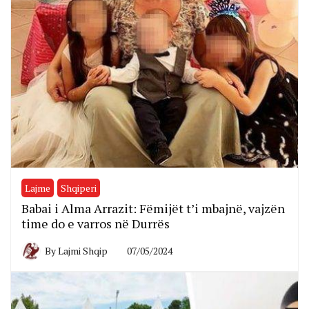
Lajme
Shqiperi
Babai i Alma Arrazit: Fëmijët t’i mbajnë, vajzën
time do e varros në Durrës
By
Lajmi Shqip
07/05/2024