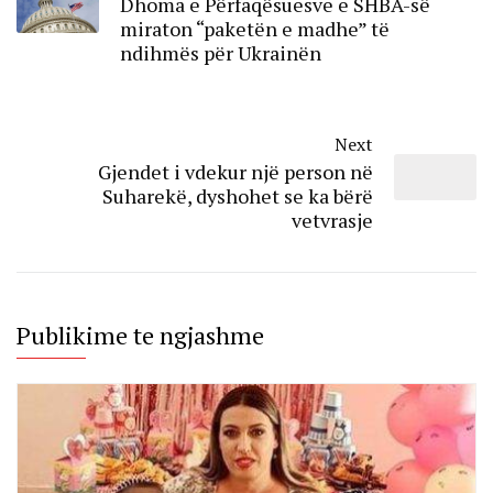
Dhoma e Përfaqësuesve e SHBA-së
miraton “paketën e madhe” të
ndihmës për Ukrainën
Next
Gjendet i vdekur një person në
Suharekë, dyshohet se ka bërë
vetvrasje
Publikime te ngjashme