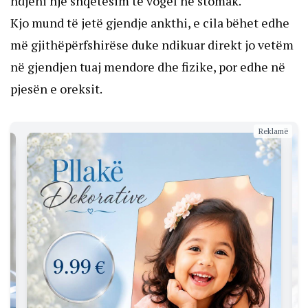
ndjeni një shqetësim të vogël në stomak.
Kjo mund të jetë gjendje ankthi, e cila bëhet edhe
më gjithëpërfshirëse duke ndikuar direkt jo vetëm
në gjendjen tuaj mendore dhe fizike, por edhe në
pjesën e oreksit.
Reklamë