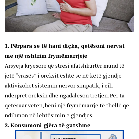
1. Përpara se të hani diçka, qetësoni nervat
me një ushtrim frymëmarrjeje
Arsyeja kryesore që stresi afatshkurtër mund të
jetë “vrasës” i oreksit është se në këtë gjendje
aktivizohet sistemin nervor simpatik, i cili
ndërpret oreksin dhe ngadalëson tretjen. Për ta
qetësuar veten, bëni një frymëmarrje të thellë që
ndihmon në lehtësimin e gjendjes.
2. Konsumoni gjëra të gatshme