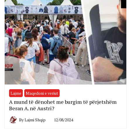
Lajme
Maqedoni e veriut
A mund të dënohet me burgim të përjetshëm
Beran A. në Austri?
By
Lajmi Shqip
12/08/2024