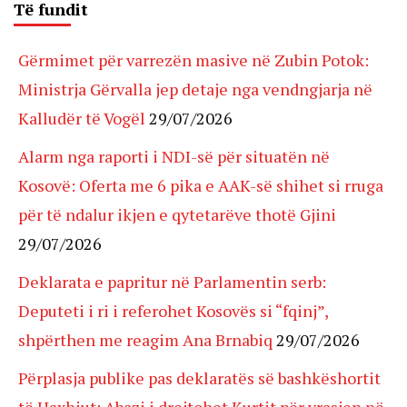
Të fundit
Gërmimet për varrezën masive në Zubin Potok:
Ministrja Gërvalla jep detaje nga vendngjarja në
Kalludër të Vogël
29/07/2026
Alarm nga raporti i NDI-së për situatën në
Kosovë: Oferta me 6 pika e AAK-së shihet si rruga
për të ndalur ikjen e qytetarëve thotë Gjini
29/07/2026
Deklarata e papritur në Parlamentin serb:
Deputeti i ri i referohet Kosovës si “fqinj”,
shpërthen me reagim Ana Brnabiq
29/07/2026
Përplasja publike pas deklaratës së bashkëshortit
të Haxhiut: Abazi i drejtohet Kurtit për vrasjen në