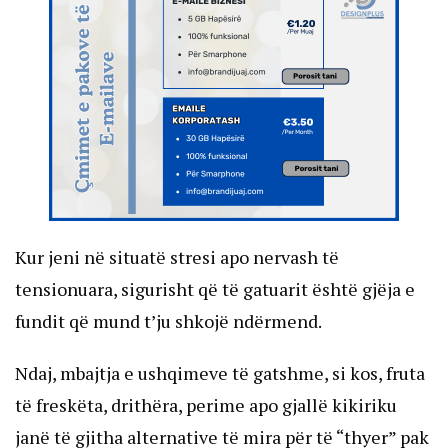
Kur jeni në situatë stresi apo nervash të
tensionuara, sigurisht që të gatuarit është gjëja e
fundit që mund t’ju shkojë ndërmend.
Ndaj, mbajtja e ushqimeve të gatshme, si kos, fruta
të freskëta, drithëra, perime apo gjallë kikiriku
janë të gjitha alternative të mira për të “thyer” pak