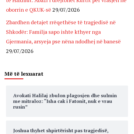
oborrin e QKUK-së
29/07/2026
Zbardhen detajet rrëqethëse të tragjedisë në
Shkodër: Familja sapo ishte kthyer nga
Gjermania, arsyeja pse nëna ndodhej në banesë
29/07/2026
Më të lexuarat
Avokati Halilaj zbulon plagosjen dhe sulmin
me mitraloz: “Isha cak i Fatonit, nuk e vrau
rusin”
Joshua thyhet shpirtërisht pas tragjedisë,