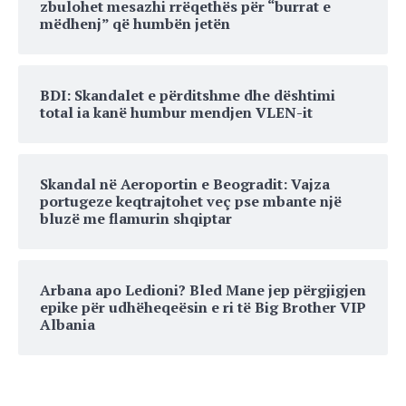
zbulohet mesazhi rrëqethës për “burrat e
mëdhenj” që humbën jetën
BDI: Skandalet e përditshme dhe dështimi
total ia kanë humbur mendjen VLEN-it
Skandal në Aeroportin e Beogradit: Vajza
portugeze keqtrajtohet veç pse mbante një
bluzë me flamurin shqiptar
Arbana apo Ledioni? Bled Mane jep përgjigjen
epike për udhëheqeësin e ri të Big Brother VIP
Albania