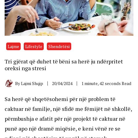
Lajme
Lifestyle
Shendetësi
Tri gjërat që duhet të bëni sa herë ju ndërpritet
oreksi nga stresi
By
Lajmi Shqip
20/04/2024
1 minute, 42 seconds Read
Sa herë që shqetësohemi për një problem të
caktuar në familje, një sfidë me fëmijët në shkollë,
përmbushja e afatit për një projekt të caktuar në
punë apo një dramë miqësie, e keni vënë re se