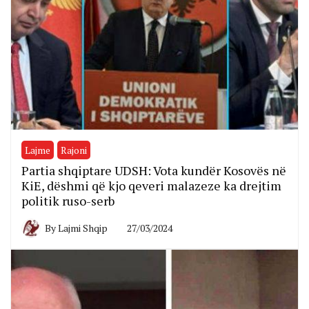
Lajme
Rajoni
Partia shqiptare UDSH: Vota kundër Kosovës në
KiE, dëshmi që kjo qeveri malazeze ka drejtim
politik ruso-serb
By
Lajmi Shqip
27/03/2024