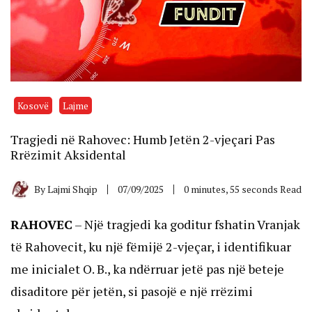
Kosovë
Lajme
Tragjedi në Rahovec: Humb Jetën 2-vjeçari Pas
Rrëzimit Aksidental
By
Lajmi Shqip
07/09/2025
0 minutes, 55 seconds Read
RAHOVEC
– Një tragjedi ka goditur fshatin Vranjak
të Rahovecit, ku një fëmijë 2-vjeçar, i identifikuar
me inicialet O. B., ka ndërruar jetë pas një beteje
disaditore për jetën, si pasojë e një rrëzimi