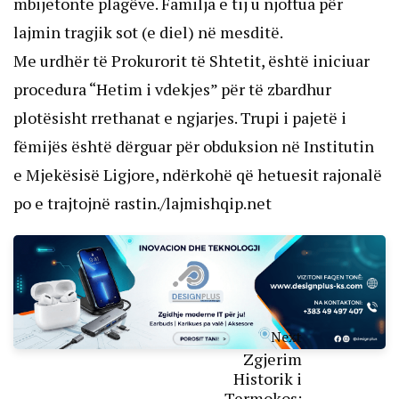
mbijetonte plagëve. Familja e tij u njoftua për
lajmin tragjik sot (e diel) në mesditë.
Me urdhër të Prokurorit të Shtetit, është iniciuar
procedura “Hetim i vdekjes” për të zbardhur
plotësisht rrethanat e ngjarjes. Trupi i pajetë i
fëmijës është dërguar për obduksion në Institutin
e Mjekësisë Ligjore, ndërkohë që hetuesit rajonalë
po e trajtojnë rastin./lajmishqip.net
Next
Zgjerim
Historik i
Termokos: