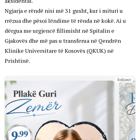
aksidental.
Ngjarja e rëndë nisi më 31 gusht, kur i mituri u
rrëzua dhe pësoi lëndime të rënda në kokë. Ai u
dërgua me urgjencë fillimisht në Spitalin e
Gjakovës dhe më pas u transferua në Qendrën
Klinike Universitare të Kosovës (QKUK) në
Prishtinë.
Reklamë