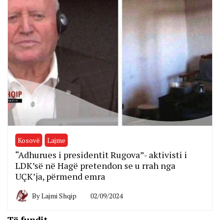
Kosovë
Lajme
“Adhurues i presidentit Rugova”- aktivisti i
LDK’së në Hagë pretendon se u rrah nga
UÇK’ja, përmend emra
By
Lajmi Shqip
02/09/2024
Të fundit