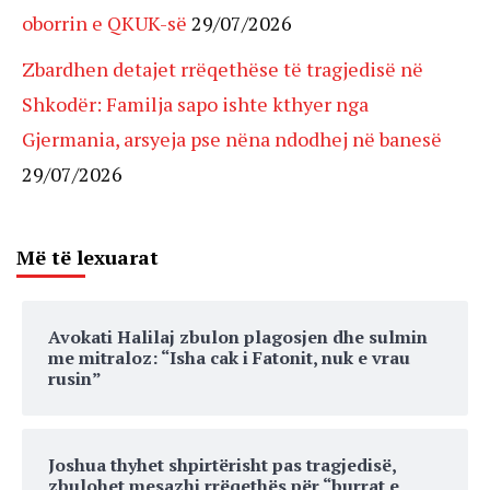
oborrin e QKUK-së
29/07/2026
Zbardhen detajet rrëqethëse të tragjedisë në
Shkodër: Familja sapo ishte kthyer nga
Gjermania, arsyeja pse nëna ndodhej në banesë
29/07/2026
Më të lexuarat
Avokati Halilaj zbulon plagosjen dhe sulmin
me mitraloz: “Isha cak i Fatonit, nuk e vrau
rusin”
Joshua thyhet shpirtërisht pas tragjedisë,
zbulohet mesazhi rrëqethës për “burrat e