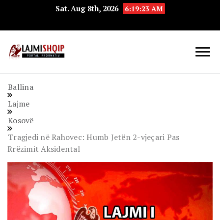
Sat. Aug 8th, 2026
6:19:24 AM
Lajmishqip.net
Lajmishqip
Ballina
Lajme
Kosovë
Tragjedi në Rahovec: Humb Jetën 2-vjeçari Pas
Rrëzimit Aksidental