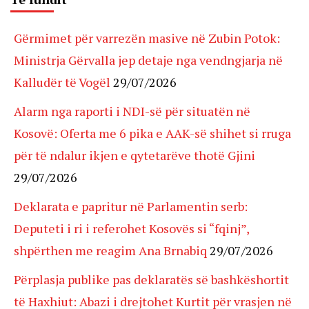
Gërmimet për varrezën masive në Zubin Potok:
Ministrja Gërvalla jep detaje nga vendngjarja në
Kalludër të Vogël
29/07/2026
Alarm nga raporti i NDI-së për situatën në
Kosovë: Oferta me 6 pika e AAK-së shihet si rruga
për të ndalur ikjen e qytetarëve thotë Gjini
29/07/2026
Deklarata e papritur në Parlamentin serb:
Deputeti i ri i referohet Kosovës si “fqinj”,
shpërthen me reagim Ana Brnabiq
29/07/2026
Përplasja publike pas deklaratës së bashkëshortit
të Haxhiut: Abazi i drejtohet Kurtit për vrasjen në