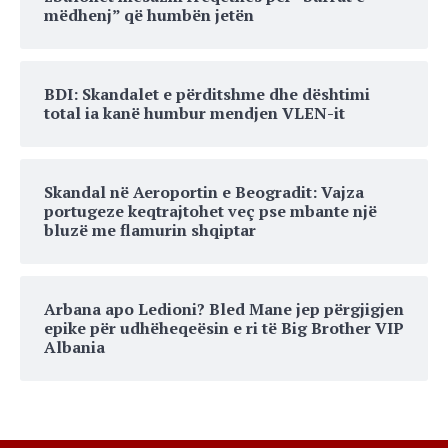
mëdhenj” që humbën jetën
BDI: Skandalet e përditshme dhe dështimi
total ia kanë humbur mendjen VLEN-it
Skandal në Aeroportin e Beogradit: Vajza
portugeze keqtrajtohet veç pse mbante një
bluzë me flamurin shqiptar
Arbana apo Ledioni? Bled Mane jep përgjigjen
epike për udhëheqeësin e ri të Big Brother VIP
Albania