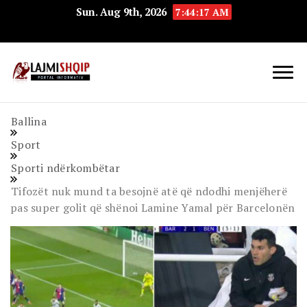
Sun. Aug 9th, 2026
7:44:18 AM
Lajmishqip.net
Lajmishqip
Ballina
Sport
Sporti ndërkombëtar
Tifozët nuk mund ta besojnë atë që ndodhi menjëherë
pas super golit që shënoi Lamine Yamal për Barcelonën