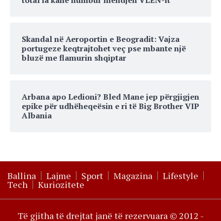
Skandal në Aeroportin e Beogradit: Vajza
portugeze keqtrajtohet veç pse mbante një
bluzë me flamurin shqiptar
Arbana apo Ledioni? Bled Mane jep përgjigjen
epike për udhëheqeësin e ri të Big Brother VIP
Albania
Ballina
Lajme
Sport
Magazina
Lifestyle
Tech
Kuriozitete
Të gjitha të drejtat janë të rezervuara © 2012 -