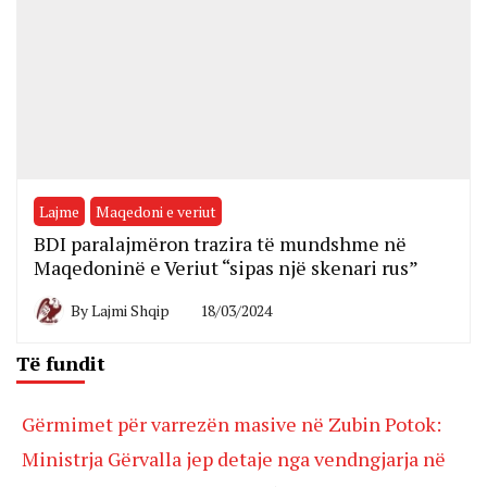
Lajme
Maqedoni e veriut
BDI paralajmëron trazira të mundshme në
Maqedoninë e Veriut “sipas një skenari rus”
By
Lajmi Shqip
18/03/2024
Të fundit
Gërmimet për varrezën masive në Zubin Potok:
Ministrja Gërvalla jep detaje nga vendngjarja në