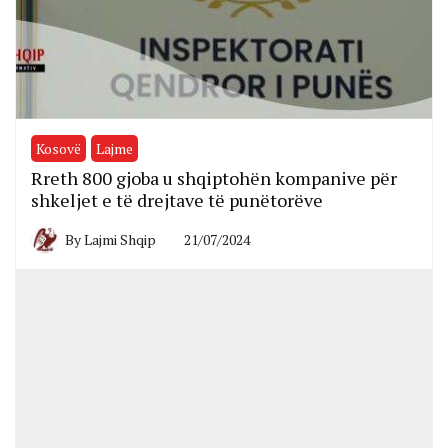
Kosovë
Lajme
Rreth 800 gjoba u shqiptohën kompanive për
shkeljet e të drejtave të punëtorëve
By
Lajmi Shqip
21/07/2024