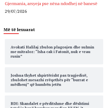
Gjermania, arsyeja pse nëna ndodhej në banesë
29/07/2026
Më të lexuarat
Avokati Halilaj zbulon plagosjen dhe sulmin
me mitraloz: “Isha cak i Fatonit, nuk e vrau
rusin”
Joshua thyhet shpirtërisht pas tragjedisë,
zbulohet mesazhi rrëqethës për “burrat e
mëdhenj” që humbën jetën
BDI: Skandalet e përditshme dhe dështimi
total ia kanë humbur mendjen VLEN-it