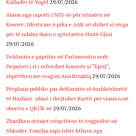
Kalludër të Vogël
29/07/2026
Alarm nga raporti i NDI-së për situatën në
Kosovë: Oferta me 6 pika e AAK-së shihet si rruga
për të ndalur ikjen e qytetarëve thotë Gjini
29/07/2026
Deklarata e papritur në Parlamentin serb:
Deputeti i ri i referohet Kosovës si “fqinj”,
shpërthen me reagim Ana Brnabiq
29/07/2026
Përplasja publike pas deklaratës së bashkëshortit
të Haxhiut: Abazi i drejtohet Kurtit për vrasjen në
oborrin e QKUK-së
29/07/2026
Zbardhen detajet rrëqethëse të tragjedisë në
Shkodër: Familja sapo ishte kthyer nga