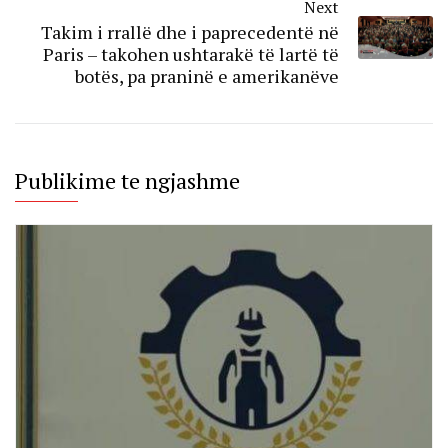
Next
Takim i rrallë dhe i paprecedentë në
Paris – takohen ushtarakë të lartë të
botës, pa praninë e amerikanëve
Publikime te ngjashme