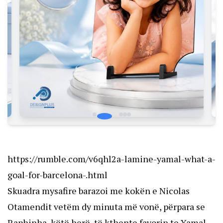
https://rumble.com/v6qhl2a-lamine-yamal-what-a-
goal-for-barcelona-.html
Skuadra mysafire barazoi me kokën e Nicolas
Otamendit vetëm dy minuta më vonë, përpara se
Raphinha, këtë herë, të kthente favorin te Yamal,