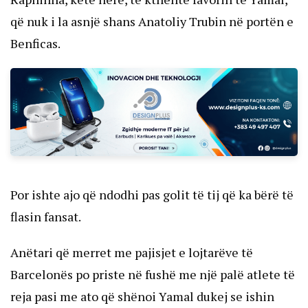
që nuk i la asnjë shans Anatoliy Trubin në portën e
Benficas.
Por ishte ajo që ndodhi pas golit të tij që ka bërë të
flasin fansat.
Anëtari që merret me pajisjet e lojtarëve të
Barcelonës po priste në fushë me një palë atlete të
reja pasi me ato që shënoi Yamal dukej se ishin