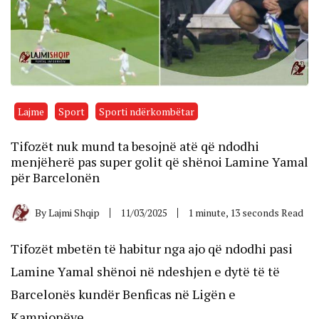
Lajme
Sport
Sporti ndërkombëtar
Tifozët nuk mund ta besojnë atë që ndodhi
menjëherë pas super golit që shënoi Lamine Yamal
për Barcelonën
By
Lajmi Shqip
11/03/2025
1 minute, 13 seconds Read
Tifozët mbetën të habitur nga ajo që ndodhi pasi
Lamine Yamal shënoi në ndeshjen e dytë të të
Barcelonës kundër Benficas në Ligën e
Kampionëve.