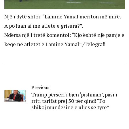
Një i dytë shtoi: “Lamine Yamal meriton më mirë.
A po luan ai me atlete e grisura?”.
Ndërsa një i tretë komentoi: “Kjo është një pamje e
keqe në atletet e Lamine Yamal”./Telegrafi
Previous
Trump përseri i bjen ‘pishman’, pasi i
rriti tarifat prej 50 për qind! “Po
shikoj mundësinë e uljes së tyre”