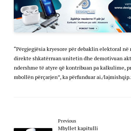
“Përgjegjësia kryesore për debaklin elektoral në
direkte shkatërruan unitetin dhe demotivuan ak
ndershme të atyre që kontribuan pa kalkulime, pra
mbollën përçarjen”, ka përfunduar ai./lajmishqip
Previous
Mbyllet kapitulli