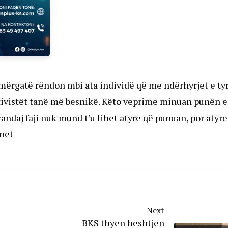
 mërgatë rëndon mbi ata individë që me ndërhyrjet e ty
tivistët tanë më besnikë. Këto veprime minuan punën e
ndaj faji nuk mund t’u lihet atyre që punuan, por atyre
.net
Next
BKS thyen heshtjen