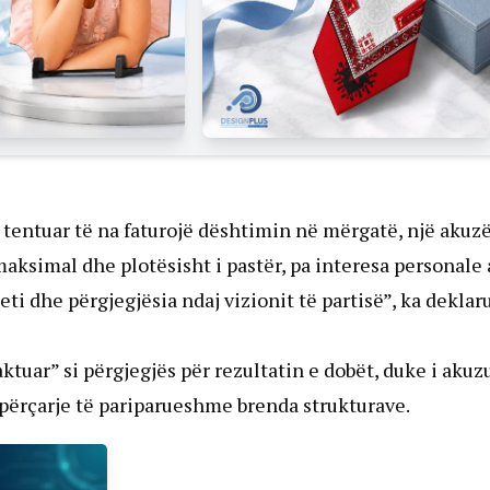
entuar të na faturojë dështimin në mërgatë, një akuz
maksimal dhe plotësisht i pastër, pa interesa personale
eti dhe përgjegjësia ndaj vizionit të partisë”, ka deklar
aktuar” si përgjegjës për rezultatin e dobët, duke i akuz
 përçarje të pariparueshme brenda strukturave.