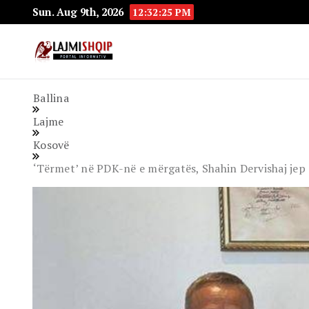
Sun. Aug 9th, 2026
12:32:26 PM
Lajmishqip.net
Lajmishqip
Ballina
Lajme
Kosovë
‘Tërmet’ në PDK-në e mërgatës, Shahin Dervishaj jep