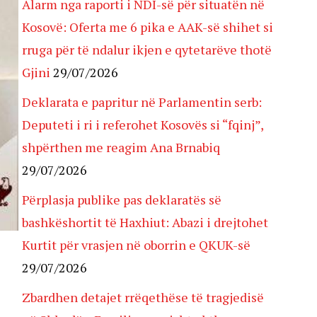
Alarm nga raporti i NDI-së për situatën në
Kosovë: Oferta me 6 pika e AAK-së shihet si
rruga për të ndalur ikjen e qytetarëve thotë
Gjini
29/07/2026
Deklarata e papritur në Parlamentin serb:
Deputeti i ri i referohet Kosovës si “fqinj”,
shpërthen me reagim Ana Brnabiq
29/07/2026
Përplasja publike pas deklaratës së
bashkëshortit të Haxhiut: Abazi i drejtohet
Kurtit për vrasjen në oborrin e QKUK-së
29/07/2026
Zbardhen detajet rrëqethëse të tragjedisë