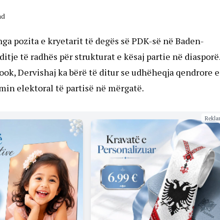
ad
nga pozita e kryetarit të degës së PDK-së në Baden-
je të radhës për strukturat e kësaj partie në diasporë
ook, Dervishaj ka bërë të ditur se udhëheqja qendrore e
min elektoral të partisë në mërgatë.
Rekla