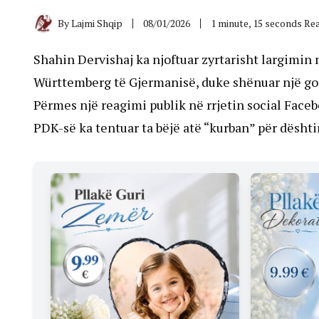
By
Lajmi Shqip
08/01/2026
1 minute, 15 seconds Re
Shahin Dervishaj ka njoftuar zyrtarisht largimin 
Württemberg të Gjermanisë, duke shënuar një godit
Përmes një reagimi publik në rrjetin social Faceb
PDK-së ka tentuar ta bëjë atë “kurban” për dështi