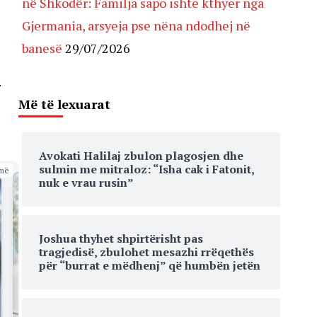
në Shkodër: Familja sapo ishte kthyer nga
Gjermania, arsyeja pse nëna ndodhej në
banesë
29/07/2026
.
Më të lexuarat
Avokati Halilaj zbulon plagosjen dhe
sulmin me mitraloz: “Isha cak i Fatonit,
më
nuk e vrau rusin”
Joshua thyhet shpirtërisht pas
tragjedisë, zbulohet mesazhi rrëqethës
për “burrat e mëdhenj” që humbën jetën