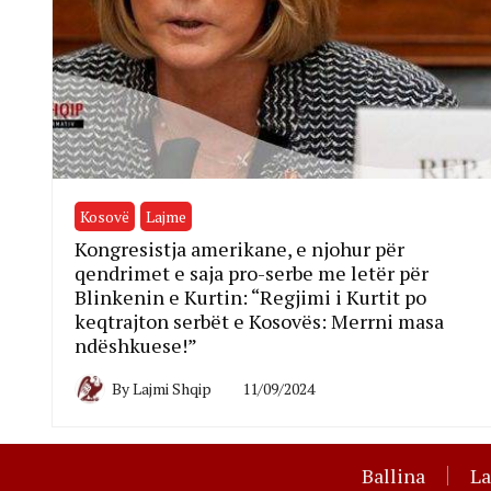
Kosovë
Lajme
Kongresistja amerikane, e njohur për
qendrimet e saja pro-serbe me letër për
Blinkenin e Kurtin: “Regjimi i Kurtit po
keqtrajton serbët e Kosovës: Merrni masa
ndëshkuese!”
By
Lajmi Shqip
11/09/2024
Ballina
L