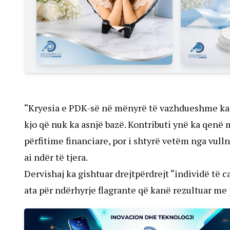
“Kryesia e PDK-së në mënyrë të vazhdueshme ka t
kjo që nuk ka asnjë bazë. Kontributi ynë ka qenë 
përfitime financiare, por i shtyrë vetëm nga vulln
ai ndër të tjera.
Dervishaj ka gishtuar drejtpërdrejt “individë të c
ata për ndërhyrje flagrante që kanë rezultuar me