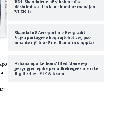
BDI: Skandalet e përditshme dhe
dështimi total ia kanë humbur mendjen
VLEN-it
Skandal në Aeroportin e Beogradit:
Vajza portugeze keqtrajtohet veç pse
mbante një bluzë me flamurin shqiptar
ë
Arbana apo Ledioni? Bled Mane jep
 apo
përgjigjen epike për udhëheqeësin e ri të
uar
Big Brother VIP Albania
uar