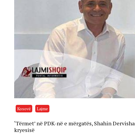
Kosovë
Lajme
‘Tërmet’ në PDK-në e mërgatës, Shahin Dervisha
kryesisë