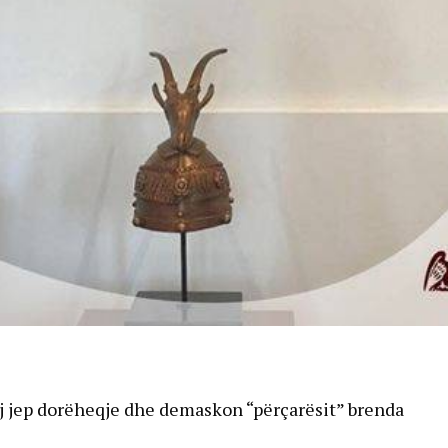
j jep dorëheqje dhe demaskon “përçarësit” brenda