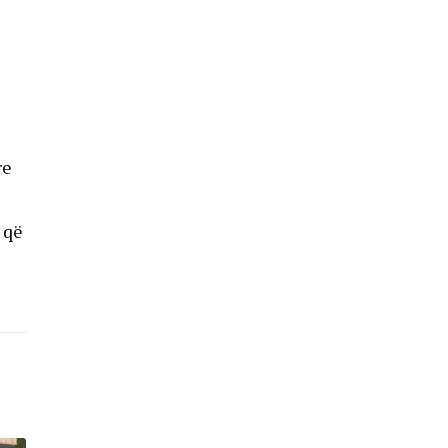
re
 që