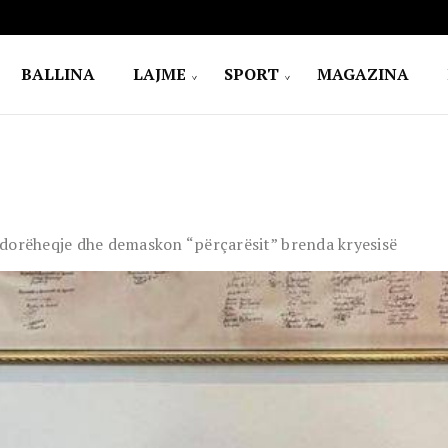
BALLINA
LAJME
SPORT
MAGAZINA
 dorëheqje dhe demaskon “përçarësit” brenda kryesisë