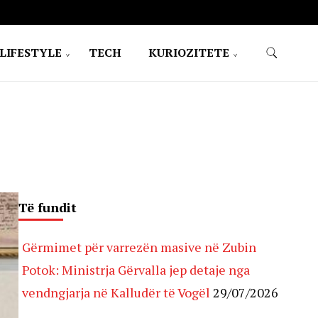
LIFESTYLE
TECH
KURIOZITETE
Të fundit
Gërmimet për varrezën masive në Zubin
Potok: Ministrja Gërvalla jep detaje nga
vendngjarja në Kalludër të Vogël
29/07/2026