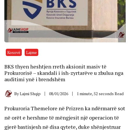
Kosovë
Lajme
BKS thyen heshtjen rreth aksionit masiv të
Prokurorisë – skandali i ish-zyrtarëve u zbulua nga
auditimi ynë i brendshëm
By
Lajmi Shqip
08/01/2026
1 minute, 52 seconds Read
Prokuroria Themelore në Prizren ka ndërmarrë sot
në orët e hershme të mëngjesit një operacion të
gjerë bastisjesh në disa qytete, duke shënjestruar