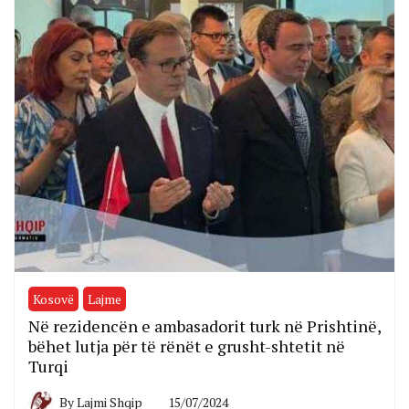
Kosovë
Lajme
Në rezidencën e ambasadorit turk në Prishtinë,
bëhet lutja për të rënët e grusht-shtetit në
Turqi
By
Lajmi Shqip
15/07/2024