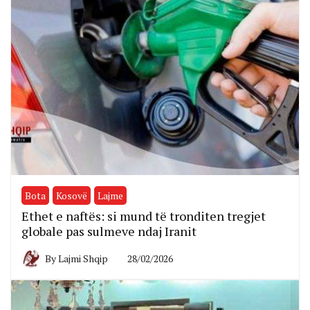
Bota
Kosovë
Lajme
Ethet e naftës: si mund të tronditen tregjet
globale pas sulmeve ndaj Iranit
By
Lajmi Shqip
28/02/2026