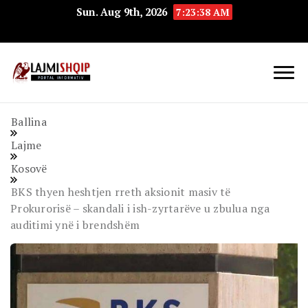
Sun. Aug 9th, 2026
7:23:38 AM
Lajmishqip.net
Lajmishqip
Ballina
Lajme
Kosovë
BKS thyen heshtjen rreth aksionit masiv të
Prokurorisë – skandali i ish-zyrtarëve u zbulua nga
auditimi ynë i brendshëm