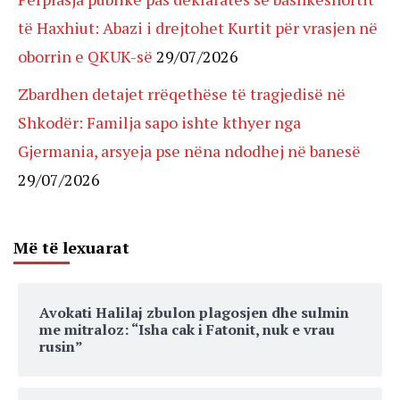
të Haxhiut: Abazi i drejtohet Kurtit për vrasjen në
oborrin e QKUK-së
29/07/2026
Zbardhen detajet rrëqethëse të tragjedisë në
Shkodër: Familja sapo ishte kthyer nga
Gjermania, arsyeja pse nëna ndodhej në banesë
29/07/2026
Më të lexuarat
Avokati Halilaj zbulon plagosjen dhe sulmin
me mitraloz: “Isha cak i Fatonit, nuk e vrau
rusin”