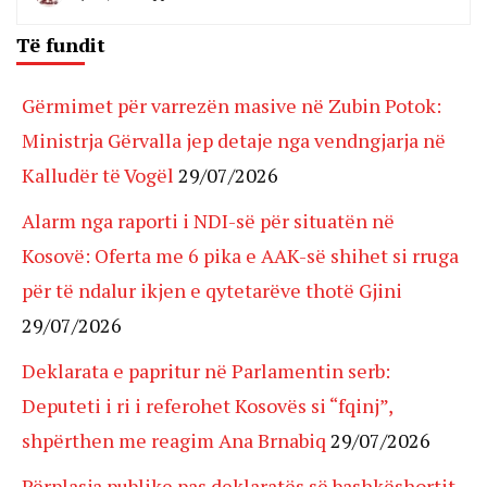
Të fundit
Gërmimet për varrezën masive në Zubin Potok:
Ministrja Gërvalla jep detaje nga vendngjarja në
Kalludër të Vogël
29/07/2026
Alarm nga raporti i NDI-së për situatën në
Kosovë: Oferta me 6 pika e AAK-së shihet si rruga
për të ndalur ikjen e qytetarëve thotë Gjini
29/07/2026
Deklarata e papritur në Parlamentin serb:
Deputeti i ri i referohet Kosovës si “fqinj”,
shpërthen me reagim Ana Brnabiq
29/07/2026
Përplasja publike pas deklaratës së bashkëshortit