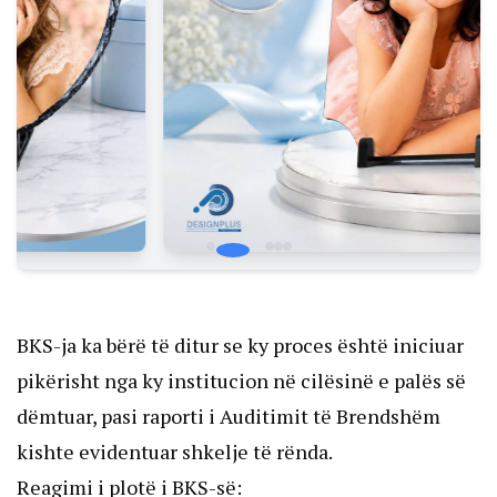
BKS-ja ka bërë të ditur se ky proces është iniciuar
pikërisht nga ky institucion në cilësinë e palës së
dëmtuar, pasi raporti i Auditimit të Brendshëm
kishte evidentuar shkelje të rënda.
Reagimi i plotë i BKS-së: