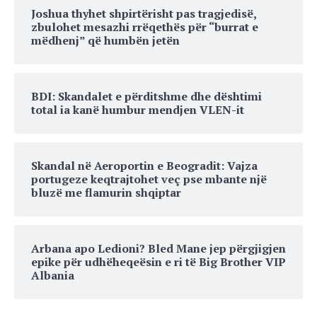
Joshua thyhet shpirtërisht pas tragjedisë,
zbulohet mesazhi rrëqethës për “burrat e
mëdhenj” që humbën jetën
BDI: Skandalet e përditshme dhe dështimi
total ia kanë humbur mendjen VLEN-it
Skandal në Aeroportin e Beogradit: Vajza
portugeze keqtrajtohet veç pse mbante një
bluzë me flamurin shqiptar
Arbana apo Ledioni? Bled Mane jep përgjigjen
epike për udhëheqeësin e ri të Big Brother VIP
Albania