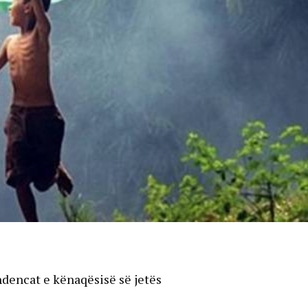
ndencat e kënaqësisë së jetës