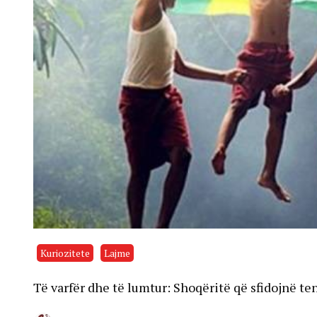
Kuriozitete
Lajme
Të varfër dhe të lumtur: Shoqëritë që sfidojnë te