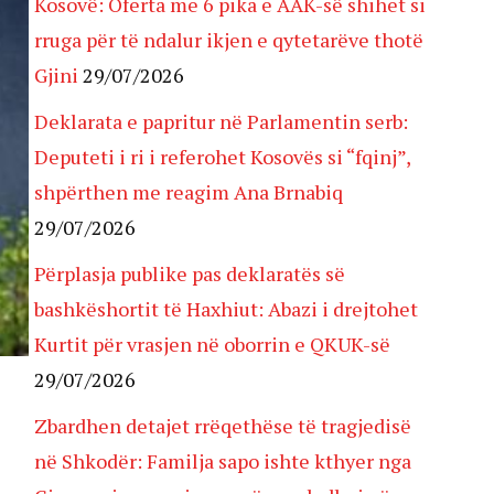
Kosovë: Oferta me 6 pika e AAK-së shihet si
rruga për të ndalur ikjen e qytetarëve thotë
Gjini
29/07/2026
Deklarata e papritur në Parlamentin serb:
Deputeti i ri i referohet Kosovës si “fqinj”,
shpërthen me reagim Ana Brnabiq
29/07/2026
Përplasja publike pas deklaratës së
bashkëshortit të Haxhiut: Abazi i drejtohet
Kurtit për vrasjen në oborrin e QKUK-së
29/07/2026
Zbardhen detajet rrëqethëse të tragjedisë
në Shkodër: Familja sapo ishte kthyer nga