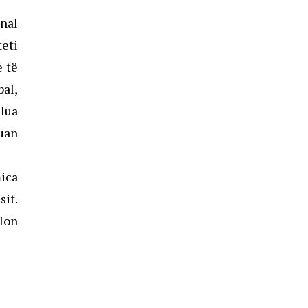
onal
eti
e të
al,
llua
uan
mica
sit.
alon