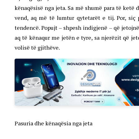
kënaqësisë nga jeta. Sa më shumë para të ketë di
vend, aq më të lumtur qytetarët e tij. Por, siç
tendencë. Popujt – shpesh indigjenë – që jetojnë
aq të kënaqur me jetën e tyre, sa njerëzit që je
volisë të gjithëve.
Pasuria dhe kënaqësia nga jeta