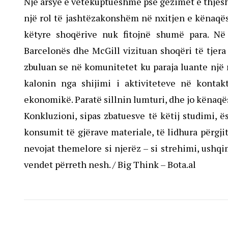
​Një arsye e vetëkuptueshme pse gëzimet e thjesht
një rol të jashtëzakonshëm në nxitjen e kënaqës
këtyre shoqërive nuk fitojnë shumë para. Në
Barcelonës dhe McGill vizituan shoqëri të tjera
zbuluan se në komunitetet ku paraja luante një 
kalonin nga shijimi i aktiviteteve në kontak
ekonomikë. Paratë sillnin lumturi, dhe jo kënaqësi
Konkluzioni, sipas zbatuesve të këtij studimi, 
konsumit të gjërave materiale, të lidhura përgji
nevojat themelore si njerëz – si strehimi, ushq
vendet përreth nesh. / Big Think – Bota.al