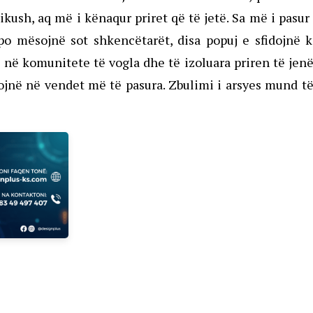
kush, aq më i kënaqur priret që të jetë. Sa më i pasur
 po mësojnë sot shkencëtarët, disa popuj e sfidojnë 
 në komunitete të vogla dhe të izoluara priren të jen
tojnë në vendet më të pasura. Zbulimi i arsyes mund t