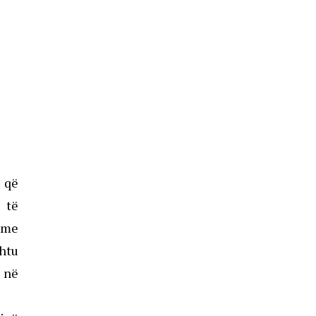
ë që
i të
t me
shtu
ë në