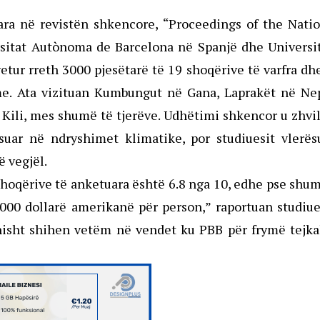
ara në revistën shkencore, “Proceedings of the Nati
sitat Autònoma de Barcelona në Spanjë dhe Universit
tur rreth 3000 pjesëtarë të 19 shoqërive të varfra dh
e. Ata vizituan Kumbungut në Gana, Laprakët në Nep
ili, mes shumë të tjerëve. Udhëtimi shkencor u zhvi
suar në ndryshimet klimatike, por studiuesit vlerës
ë vegjël.
shoqërive të anketuara është 6.8 nga 10, edhe pse shu
000 dollarë amerikanë për person,” raportuan studiue
onisht shihen vetëm në vendet ku PBB për frymë tejk