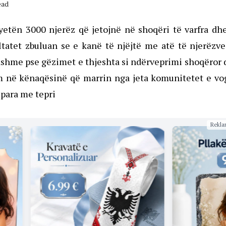
ead
yetën 3000 njerëz që jetojnë në shoqëri të varfra dh
ltatet zbuluan se e kanë të njëjtë me atë të njerëzv
dshme pse gëzimet e thjeshta si ndërveprimi shoqëror
ëm në kënaqësinë që marrin nga jeta komunitetet e vo
 para me tepri
Rekla