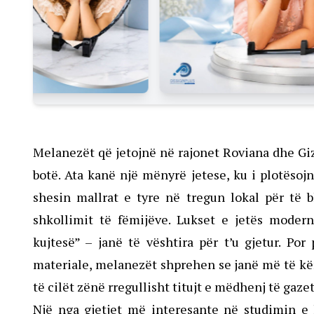
Melanezët që jetojnë në rajonet Roviana dhe Giz
botë. Ata kanë një mënyrë jetese, ku i plotësoj
shesin mallrat e tyre në tregun lokal për të 
shkollimit të fëmijëve. Lukset e jetës modern
kujtesë” – janë të vështira për t’u gjetur. Po
materiale, melanezët shprehen se janë më të kë
të cilët zënë rregullisht titujt e mëdhenj të gaze
Një nga gjetjet më interesante në studimin e 