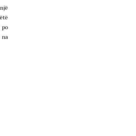
 një
këtë
ë po
ë na