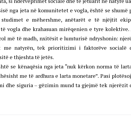
a, si ndërveprimet sociale dhe të jetuarit në natyrë u
isë nga jeta në komunitetet e vogla, është se shumë 
 studimet e mëhershme, anëtarët e të njëjtit ekip
 të vogla dhe krahasuan mirëqenien e tyre kolektive.
rol më të madh, nxitësit e lumturisë ndryshonin: njer
t me natyrën, tek prioritizimi i faktorëve socialë 
të e thjeshta të jetës.
është se kënaqësia nga jeta “nuk kërkon norma të lart
thësisht me të ardhura e larta monetare”. Pasi plotës
imi dhe siguria – gëzimin mund ta gjejmë tek njerëzit