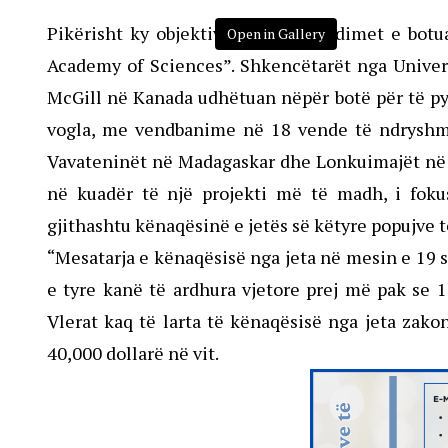
Pikërisht ky objektiv frymëzoi studimet e botu
Open in Gallery
Academy of Sciences”. Shkencëtarët nga Univer
McGill në Kanada udhëtuan nëpër botë për të pye
vogla, me vendbanime në 18 vende të ndryshm
Vavateninët në Madagaskar dhe Lonkuimajët në K
në kuadër të një projekti më të madh, i foku
gjithashtu kënaqësinë e jetës së këtyre popujve t
“Mesatarja e kënaqësisë nga jeta në mesin e 19 
e tyre kanë të ardhura vjetore prej më pak se 1
Vlerat kaq të larta të kënaqësisë nga jeta zak
40,000 dollarë në vit.