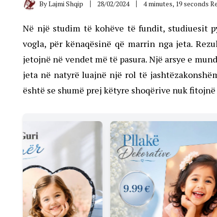
By
Lajmi Shqip
28/02/2024
4 minutes, 19 seconds R
Në një studim të kohëve të fundit, studiuesit p
vogla, për kënaqësinë që marrin nga jeta. Rezu
jetojnë në vendet më të pasura. Një arsye e mun
jeta në natyrë luajnë një rol të jashtëzakonsh
është se shumë prej këtyre shoqërive nuk fitojnë