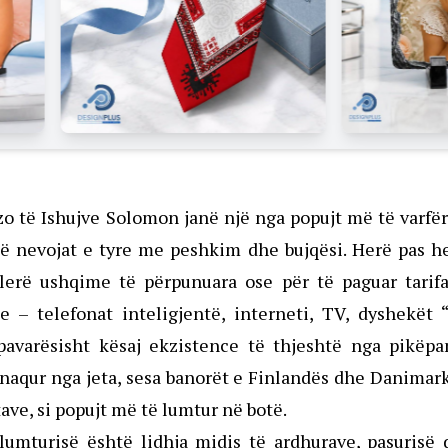
o të Ishujve Solomon janë një nga popujt më të varfë
në nevojat e tyre me peshkim dhe bujqësi. Herë pas h
blerë ushqime të përpunuara ose për të paguar tarifa
e – telefonat inteligjentë, interneti, TV, dyshekët 
r pavarësisht kësaj ekzistence të thjeshtë nga pikëp
naqur nga jeta, sesa banorët e Finlandës dhe Danimar
tave, si popujt më të lumtur në botë.
lumturisë është lidhja midis të ardhurave, pasurisë 