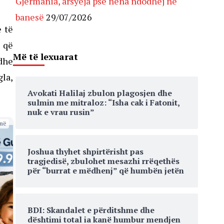
Gjermania, arsyeja pse nëna ndodhej në
banesë
29/07/2026
e të
e që
Më të lexuarat
 dhe
gla,
Avokati Halilaj zbulon plagosjen dhe
sulmin me mitraloz: “Isha cak i Fatonit,
nuk e vrau rusin”
më
Joshua thyhet shpirtërisht pas
tragjedisë, zbulohet mesazhi rrëqethës
për “burrat e mëdhenj” që humbën jetën
BDI: Skandalet e përditshme dhe
dështimi total ia kanë humbur mendjen