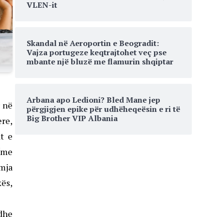
VLEN-it
Skandal në Aeroportin e Beogradit:
Vajza portugeze keqtrajtohet veç pse
mbante një bluzë me flamurin shqiptar
Arbana apo Ledioni? Bled Mane jep
r në
përgjigjen epike për udhëheqeësin e ri të
Big Brother VIP Albania
ere,
t e
“me
amja
kës,
dhe