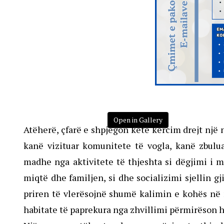
Open in Gallery
Atëherë, çfarë e shpjegon këtë kërcim drejt një
kanë vizituar komunitete të vogla, kanë zbulua
madhe nga aktivitete të thjeshta si dëgjimi i m
miqtë dhe familjen, si dhe socializimi sjellin 
priren të vlerësojnë shumë kalimin e kohës në 
habitate të paprekura nga zhvillimi përmirëson