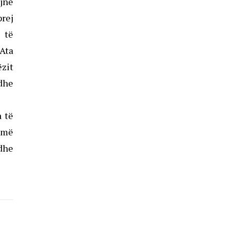
ajnë
prej
 të
 Ata
ëzit
dhe
a të
ojmë
 dhe