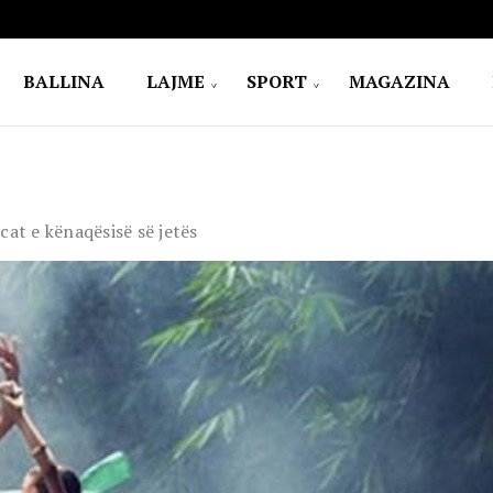
BALLINA
LAJME
SPORT
MAGAZINA
cat e kënaqësisë së jetës