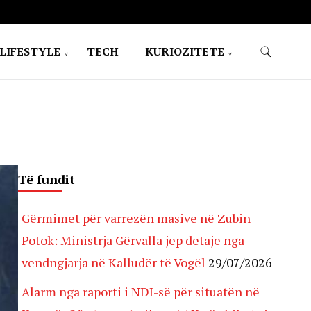
LIFESTYLE
TECH
KURIOZITETE
Të fundit
Gërmimet për varrezën masive në Zubin
Potok: Ministrja Gërvalla jep detaje nga
vendngjarja në Kalludër të Vogël
29/07/2026
Alarm nga raporti i NDI-së për situatën në