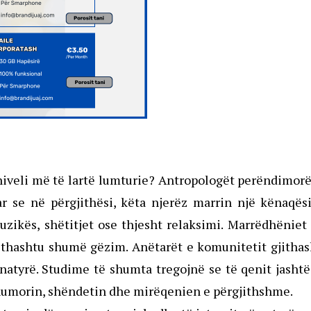
 niveli më të lartë lumturie? Antropologët perëndimor
r se në përgjithësi, këta njerëz marrin një kënaqës
uzikës, shëtitjet ose thjesht relaksimi. Marrëdhënie
gjithashtu shumë gëzim. Anëtarët e komunitetit gjitha
natyrë. Studime të shumta tregojnë se të qenit jasht
 humorin, shëndetin dhe mirëqenien e përgjithshme.