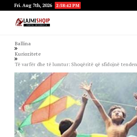
Fri. Aug 7th, 2026
2:58:43 PM
Lajmishqip.net
Lajmishqip
Ballina
Kuriozitete
Të varfër dhe të lumtur: Shoqëritë që sfidojnë tenden