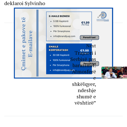
deklaroi Sylvinho
Next
Trajneri i
Serbisë pas
barazimit:
“Atmosferë
e
shkëlqyer,
ndeshje
shumë e
vështirë”