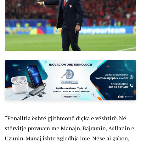
“Penalltia është gjithmonë diçka e vështirë. Në
stërvitje provuam me Manajn, Bajramin, Asllanin e
Uzunin. Manaj ishte zgjedhja ime. Nëse ai gabon,