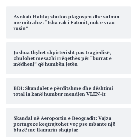
Avokati Halilaj zbulon plagosjen dhe sulmin
me mitraloz: “Isha cak i Fatonit, nuk e vrau
rusin”
Joshua thyhet shpirtërisht pas tragjedisë,
zbulohet mesazhi rrëqethës për “burrat e
mëdhenj” që humbën jetën
BDI: Skandalet e përditshme dhe dështimi
total ia kanë humbur mendjen VLEN-it
Skandal në Aeroportin e Beogradit: Vajza
portugeze keqtrajtohet veç pse mbante një
bluzë me flamurin shqiptar