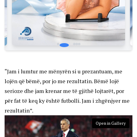
“Jam i lumtur me mënyrën si u prezantuam, me
lojën që bëmë, por jo me rezultatin. Bëmë lojë
serioze dhe jam krenar me të gjithë lojtarët, por
për fat të keq ky është futbolli. Jam i zhgënjyer me
rezultatin”.
Open in Gallery