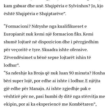
kam gabuar dhe unë. Shqipëria e Sylvinhos? Jo, kjo
është Shqipëria e Shqiptarëve”.
“Formacioni? Ndryshe nga kualifikueset e
Europianit nuk kemi një formacion fiks. Kemi
shumë lojtarë në dispozicion dhe i përzgjedhim
për veçoritë e tyre. Skuadra ishte ofensive.
Zëvendësimet u bënë sepse lojtarët ishin të
lodhur”.
“Sa ndeshje ka Broja që nuk luan 90 minuta? Hoxha
bëri super lojë, por edhe ai ishte i lodhur. E njëjta
gjë edhe për Manajn. Ai ishte zgjedhje pak e
vështirë për ne, pasi humbi dy ditë nga stërvitja me
ekipin, por ai ka eksperiencë me Kombëtaren”,