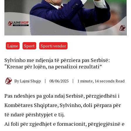
Lajme
Sport
Sporti vendor
Sylvinho me ndjenja të përziera pas Serbisë:
“Krenar për lojën, na penalizoi rezultati”
By
Lajmi Shqip
08/06/2025
1 minute, 14 seconds Read
Pas ndeshjes pa gola ndaj Serbisë, përzgjedhësi i
Kombëtares Shqiptare, Sylvinho, doli përpara për
të ndarë përshtypjet e tij.
Ai foli për zgjedhjet e formacionit, përgjegjësinë e