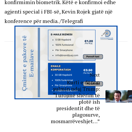
konfirmimin biometrik. Këtë e konfirmoi edhe
agjenti special i FBI-së, Kevin Rojek gjatë një
konference për media. /Telegrafi
Next
Kurti e dënon
sulmin ndaj Trump:
“I urojmë shërim të
plotë ish
presidentit dhe të
plagosurve,
mosmarrëveshjet…”