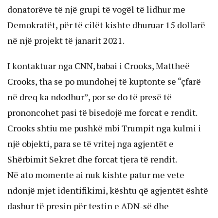
donatorëve të një grupi të vogël të lidhur me
Demokratët, për të cilët kishte dhuruar 15 dollarë
në një projekt të janarit 2021.
I kontaktuar nga CNN, babai i Crooks, Mattheë
Crooks, tha se po mundohej të kuptonte se “çfarë
në dreq ka ndodhur”, por se do të presë të
prononcohet pasi të bisedojë me forcat e rendit.
Crooks shtiu me pushkë mbi Trumpit nga kulmi i
një objekti, para se të vritej nga agjentët e
Shërbimit Sekret dhe forcat tjera të rendit.
Në ato momente ai nuk kishte patur me vete
ndonjë mjet identifikimi, kështu që agjentët është
dashur të presin për testin e ADN-së dhe