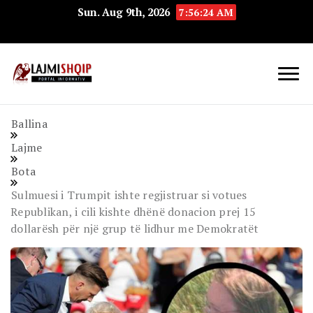
Sun. Aug 9th, 2026
7:56:25 AM
Lajmishqip.net
Lajmishqip
Ballina
Lajme
Bota
Sulmuesi i Trumpit ishte regjistruar si votues
Republikan, i cili kishte dhënë donacion prej 15
dollarësh për një grup të lidhur me Demokratët