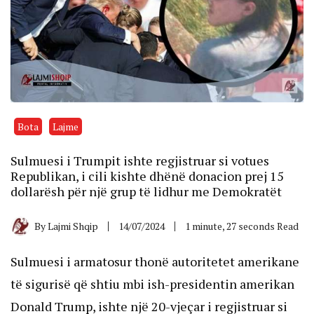
Bota
Lajme
Sulmuesi i Trumpit ishte regjistruar si votues
Republikan, i cili kishte dhënë donacion prej 15
dollarësh për një grup të lidhur me Demokratët
By
Lajmi Shqip
14/07/2024
1 minute, 27 seconds Read
Sulmuesi i armatosur thonë autoritetet amerikane
të sigurisë që shtiu mbi ish-presidentin amerikan
Donald Trump, ishte një 20-vjeçar i regjistruar si