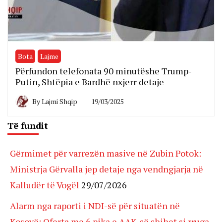
Bota
Lajme
Përfundon telefonata 90 minutëshe Trump-
Putin, Shtëpia e Bardhë nxjerr detaje
By
Lajmi Shqip
19/03/2025
Të fundit
Gërmimet për varrezën masive në Zubin Potok:
Ministrja Gërvalla jep detaje nga vendngjarja në
Kalludër të Vogël
29/07/2026
Alarm nga raporti i NDI-së për situatën në
Kosovë: Oferta me 6 pika e AAK-së shihet si rruga