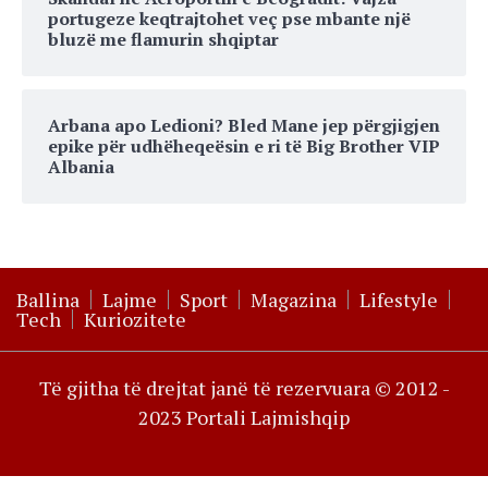
portugeze keqtrajtohet veç pse mbante një
bluzë me flamurin shqiptar
Arbana apo Ledioni? Bled Mane jep përgjigjen
epike për udhëheqeësin e ri të Big Brother VIP
Albania
Ballina
Lajme
Sport
Magazina
Lifestyle
Tech
Kuriozitete
Të gjitha të drejtat janë të rezervuara © 2012 -
2023 Portali Lajmishqip