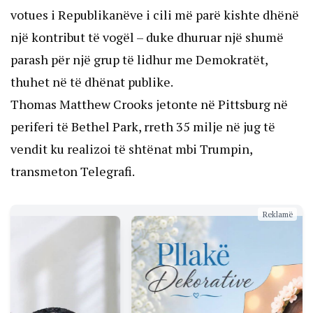
votues i Republikanëve i cili më parë kishte dhënë
një kontribut të vogël – duke dhuruar një shumë
parash për një grup të lidhur me Demokratët,
thuhet në të dhënat publike.
Thomas Matthew Crooks jetonte në Pittsburg në
periferi të Bethel Park, rreth 35 milje në jug të
vendit ku realizoi të shtënat mbi Trumpin,
transmeton Telegrafi.
Reklamë