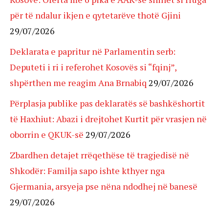
për të ndalur ikjen e qytetarëve thotë Gjini
29/07/2026
Deklarata e papritur në Parlamentin serb:
Deputeti i ri i referohet Kosovës si “fqinj”,
shpërthen me reagim Ana Brnabiq
29/07/2026
Përplasja publike pas deklaratës së bashkëshortit
të Haxhiut: Abazi i drejtohet Kurtit për vrasjen në
oborrin e QKUK-së
29/07/2026
Zbardhen detajet rrëqethëse të tragjedisë në
Shkodër: Familja sapo ishte kthyer nga
Gjermania, arsyeja pse nëna ndodhej në banesë
29/07/2026