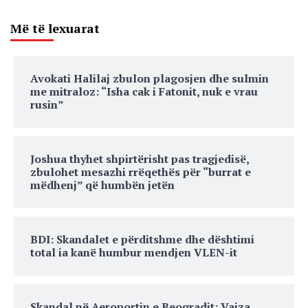
Më të lexuarat
Avokati Halilaj zbulon plagosjen dhe sulmin
me mitraloz: “Isha cak i Fatonit, nuk e vrau
rusin”
Joshua thyhet shpirtërisht pas tragjedisë,
zbulohet mesazhi rrëqethës për “burrat e
mëdhenj” që humbën jetën
BDI: Skandalet e përditshme dhe dështimi
total ia kanë humbur mendjen VLEN-it
Skandal në Aeroportin e Beogradit: Vajza