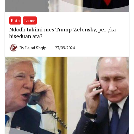
Bota
Lajme
Ndodh takimi mes Trump-Zelensky, për çka
biseduan ata?
By
Lajmi Shqip
27/09/2024