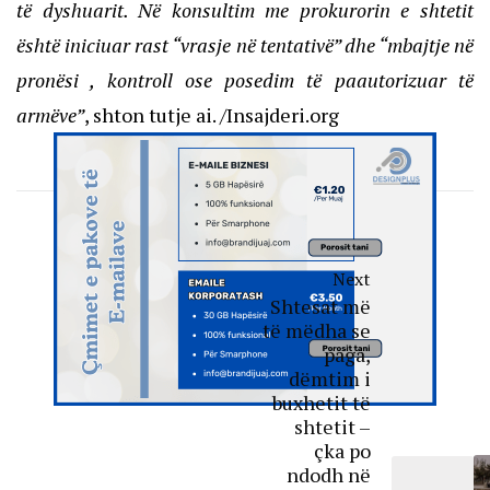
të dyshuarit. Në konsultim me prokurorin e shtetit
është iniciuar rast “vrasje në tentativë” dhe “mbajtje në
pronësi , kontroll ose posedim të paautorizuar të
armëve”
, shton tutje ai. /Insajderi.org
Next
Shtesat më
të mëdha se
paga,
dëmtim i
buxhetit të
shtetit –
çka po
ndodh në