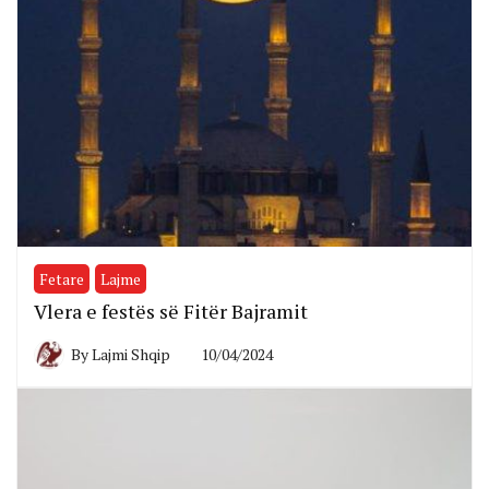
Fetare
Lajme
Vlera e festës së Fitër Bajramit
By
Lajmi Shqip
10/04/2024