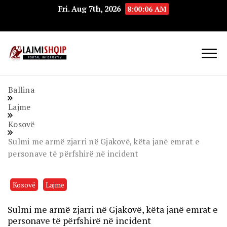
Fri. Aug 7th, 2026
8:00:07 AM
Lajmishqip.net
Lajmishqip
Ballina
Lajme
Kosovë
Sulmi me armë zjarri në Gjakovë, këta janë emrat e
personave të përfshirë në incident
Kosovë
Lajme
Sulmi me armë zjarri në Gjakovë, këta janë emrat e
personave të përfshirë në incident