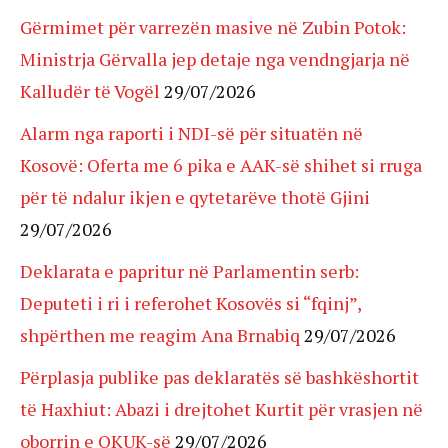
Gërmimet për varrezën masive në Zubin Potok:
Ministrja Gërvalla jep detaje nga vendngjarja në
Kalludër të Vogël
29/07/2026
Alarm nga raporti i NDI-së për situatën në
Kosovë: Oferta me 6 pika e AAK-së shihet si rruga
për të ndalur ikjen e qytetarëve thotë Gjini
29/07/2026
Deklarata e papritur në Parlamentin serb:
Deputeti i ri i referohet Kosovës si “fqinj”,
shpërthen me reagim Ana Brnabiq
29/07/2026
Përplasja publike pas deklaratës së bashkëshortit
të Haxhiut: Abazi i drejtohet Kurtit për vrasjen në
oborrin e QKUK-së
29/07/2026