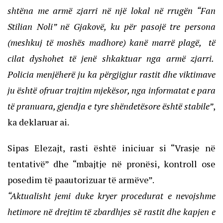
shtëna me armë zjarri në një lokal në rrugën “Fan
Stilian Noli” në Gjakovë, ku për pasojë tre persona
(meshkuj të moshës madhore) kanë marrë plagë, të
cilat dyshohet të jenë shkaktuar nga armë zjarri.
Policia menjëherë ju ka përgjigjur rastit dhe viktimave
ju është ofruar trajtim mjekësor, nga informatat e para
të pranuara, gjendja e tyre shëndetësore është stabile”
,
ka deklaruar ai.
Sipas Elezajt, rasti është iniciuar si “Vrasje në
tentativë” dhe “mbajtje në pronësi, kontroll ose
posedim të paautorizuar të armëve”.
“Aktualisht jemi duke kryer procedurat e nevojshme
hetimore në drejtim të zbardhjes së rastit dhe kapjen e