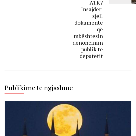
ATK?
Insajderi
sjell
dokumente
që
mbështesin
denoncimin
publik të
deputetit
Publikime te ngjashme