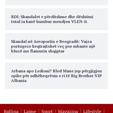
BDI: Skandalet e përditshme dhe dështimi
total ia kanë humbur mendjen VLEN-it
Skandal në Aeroportin e Beogradit: Vajza
portugeze keqtrajtohet veç pse mbante një
bluzë me flamurin shqiptar
Arbana apo Ledioni? Bled Mane jep përgjigjen
epike për udhëheqeësin e ri të Big Brother VIP
Albania
Ballina
Lajme
Sport
Magazina
Lifestyle