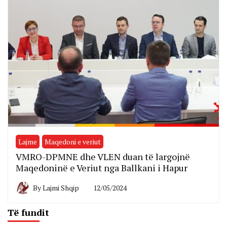
Lajme
Maqedoni e veriut
VMRO-DPMNE dhe VLEN duan të largojnë
Maqedoninë e Veriut nga Ballkani i Hapur
By
Lajmi Shqip
12/05/2024
Të fundit