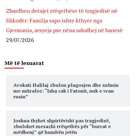
Zbardhen detajet rrëqethëse të tragjedisë në
Shkodër: Familja sapo ishte kthyer nga
Gjermania, arsyeja pse nëna ndodhej në banesë
29/07/2026
Më të lexuarat
Avokati Halilaj zbulon plagosjen dhe sulmin
me mitraloz: “Isha cak i Fatonit, nuk e vrau
rusin”
Joshua thyhet shpirtërisht pas tragjedisë,
zbulohet mesazhi rrëqethës për “burrat e
mëdhenj” që humbën jetën