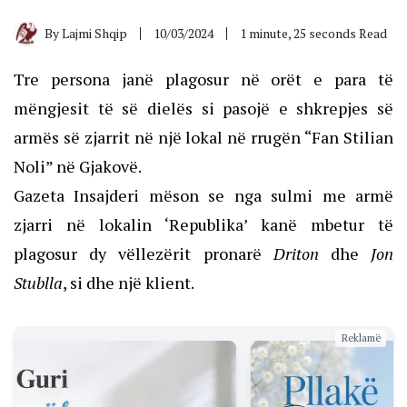
By
Lajmi Shqip
10/03/2024
1 minute, 25 seconds Read
Tre persona janë plagosur në orët e para të
mëngjesit të së dielës si pasojë e shkrepjes së
armës së zjarrit në një lokal në rrugën “Fan Stilian
Noli” në Gjakovë.
Gazeta Insajderi mëson se nga sulmi me armë
zjarri në lokalin ‘Republika’ kanë mbetur të
plagosur dy vëllezërit pronarë
Driton
dhe
Jon
Stublla
, si dhe një klient.
Reklamë