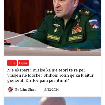
Bota
Lajme
Një ekspert i Rusisë ka një teori të re për
vrasjen në Moskë: ‘Shikoni rolin që ka luajtur
gjenerali Kirilov para pushtimit’
By
Lajmi Shqip
19/12/2024