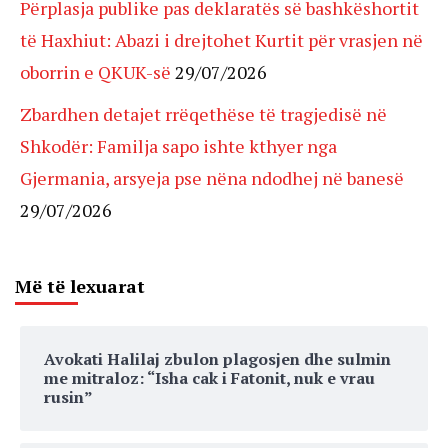
Përplasja publike pas deklaratës së bashkëshortit
të Haxhiut: Abazi i drejtohet Kurtit për vrasjen në
oborrin e QKUK-së
29/07/2026
Zbardhen detajet rrëqethëse të tragjedisë në
Shkodër: Familja sapo ishte kthyer nga
Gjermania, arsyeja pse nëna ndodhej në banesë
29/07/2026
Më të lexuarat
Avokati Halilaj zbulon plagosjen dhe sulmin
me mitraloz: “Isha cak i Fatonit, nuk e vrau
rusin”