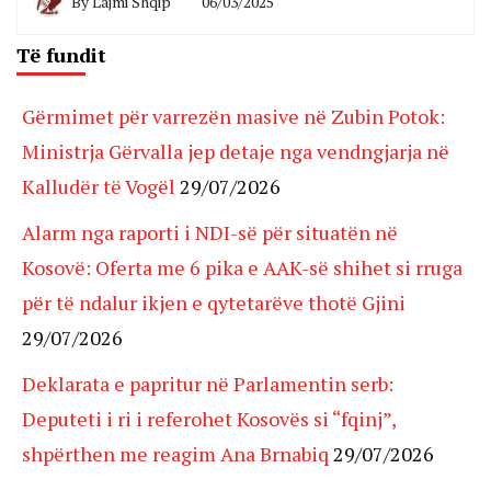
By
Lajmi Shqip
06/03/2025
Të fundit
Gërmimet për varrezën masive në Zubin Potok:
Ministrja Gërvalla jep detaje nga vendngjarja në
Kalludër të Vogël
29/07/2026
Alarm nga raporti i NDI-së për situatën në
Kosovë: Oferta me 6 pika e AAK-së shihet si rruga
për të ndalur ikjen e qytetarëve thotë Gjini
29/07/2026
Deklarata e papritur në Parlamentin serb:
Deputeti i ri i referohet Kosovës si “fqinj”,
shpërthen me reagim Ana Brnabiq
29/07/2026