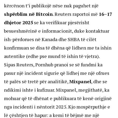
kërcënon t’i publikojë nëse nuk paguhet një
shpërblim në Bitcoin
. Reuters raportoi më
16–17
dhjetor 2025
se ka verifikuar pjesërisht
besueshmërinë e informacionit, duke kontaktuar
ish-përdorues në Kanada dhe SHBA të cilët
konfirmuan se disa të dhëna që lidhen me ta ishin
autentike (edhe pse mund të ishin të vjetra).
Sipas Reuters, Pornhub pranoi se së fundmi ka
pasur një incident sigurie që lidhej me një ofrues
të palës së tretë për analitikë,
Mixpanel
, dhe se
ndikimi ishte i kufizuar. Mixpanel, megjithatë, ka
mohuar që të dhënat e publikuara të kenë origjinë
nga incidenti i nëntorit 2025. Kjo mospërputhje e
lë çështjen të hapur: a kemi të bëjmë me një