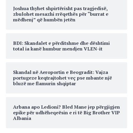
Joshua thyhet shpirtërisht pas tragjedisë,
zbulohet mesazhi rrëqethës për “burrat e
mëdhenj” që humbën jetën
BDI: Skandalet e përditshme dhe dështimi
total ia kanë humbur mendjen VLEN-it
Skandal në Aeroportin e Beogradit: Vajza
portugeze keqtrajtohet veç pse mbante një
bluzë me flamurin shqiptar
Arbana apo Ledioni? Bled Mane jep përgjigjen
epike për udhëheqeësin e ri të Big Brother VIP
Albania