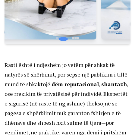
Rasti është i ndjeshëm jo vetëm për shkak të
natyrës së shërbimit, por sepse një publikim i tillë
mund të shkaktojë
dëm reputacional
,
shantazh
,
ose rrezikim të privatësisë për individë. Ekspertët
e sigurisë (në raste të ngjashme) theksojnë se
pagesa e shpërblimit nuk garanton fshirjen e të
dhënave dhe shpesh nxit sulme të tjera—por
vendimet, në praktikë, varen nga dëmi i pritshëm