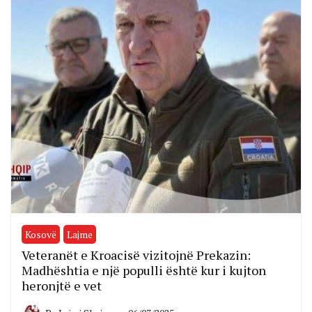
Kosovë
Lajme
Veteranët e Kroacisë vizitojnë Prekazin:
Madhështia e një populli është kur i kujton
heronjtë e vet