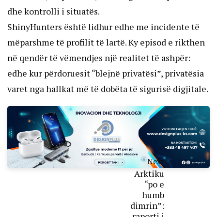
dhe kontrolli i situatës.
ShinyHunters është lidhur edhe me incidente të
mëparshme të profilit të lartë. Ky episod e rikthen
në qendër të vëmendjes një realitet të ashpër:
edhe kur përdoruesit “blejnë privatësi”, privatësia
varet nga hallkat më të dobëta të sigurisë digjitale.
Next
Arktiku
“po e
humb
dimrin”:
raporti i