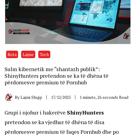
Bota
Lajme
Tech
Sulm kibernetik me “shantazh publik”:
ShinyHunters pretendon se ka të dhëna të
përdoruesve premium të Pornhub
By
Lajmi Shqip
17/12/2025
1 minute, 26 seconds Read
Grupi i njohur i hakerëve
ShinyHunters
pretendon se ka vjedhur të dhëna të disa
përdoruesve premium të faqes Pornhub dhe po