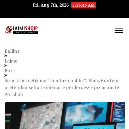
Fri. Aug 7th, 2026
5:36:47 AM
Lajmishqip.net
Lajmishqip
Ballina
Lajme
Bota
Sulm kibernetik me “shantazh publik”: ShinyHunters
pretendon se ka të dhëna të përdoruesve premium të
Pornhub